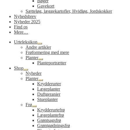
Bøger
Gavekort
Sætteløg, læggekartofler, Hvidløg, Jordskokker
Nyhedsbrev
Nyheder 2025
Find os
Mere…
Urteleksikon
Udfold
Andre artikler
undermenu
Frøformering med mere
Planter
Udfold
Planteportrætter
undermenu
Shop
Udfold
Nyheder
undermenu
Planter
Udfold
Krydderurter
undermenu
Lægeplanter
Duftgeranier
Stueplanter
Frø
Udfold
Krydderurtefrø
undermenu
Lægeplantefrø
Grøntsagsfrø
Grøntgødningsfrø