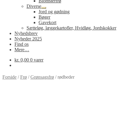
Blomsterfrø
Diverse
Udfold
Jord og gødning
undermenu
Bøger
Gavekort
Sætteløg, læggekartofler, Hvidløg, Jordskokker
Nyhedsbrev
Nyheder 2025
Find os
Mere…
kr.
0,00
0 varer
Forside
/
Frø
/
Grønsagsfrø
/
rødbeder