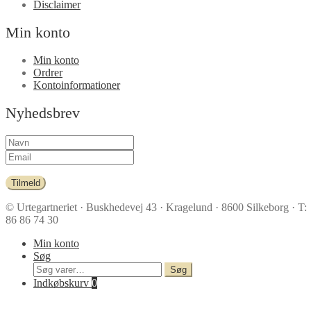
Disclaimer
Min konto
Min konto
Ordrer
Kontoinformationer
Nyhedsbrev
Tilmeld
© Urtegartneriet
· Buskhedevej 43 · Kragelund · 8600 Silkeborg · T:
86 86 74 30
Min konto
Søg
Søg
Søg
efter:
Indkøbskurv
0