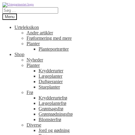
Spring
Spring
Søg
til
til
efter:
navigation
indhold
Menu
Urteleksikon
Andre artikler
Frøformering med mere
Planter
Planteportrætter
Shop
Nyheder
Planter
Krydderurter
Lægeplanter
Duftgeranier
Stueplanter
Frø
Krydderurtefrø
Lægeplantefrø
Grøntsagsfrø
Grøntgødningsfrø
Blomsterfrø
Diverse
Jord og gødning