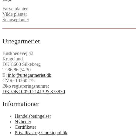
Farve planter
Vilde planter
Snapseplanter
Urtegartneriet
Buskhedevej 43
Kragelund
DK-8600 Silkeborg
T:
86 86 74 30
E:
info@urtegartneriet.dk
CVR: 19260275
Øko registreringsnumre:
DK-ØKO-050 21413 & 873830
Informationer
Handelsbetingelser
Nyheder
Certifikater
Privatlivs- og Cookiepolitik