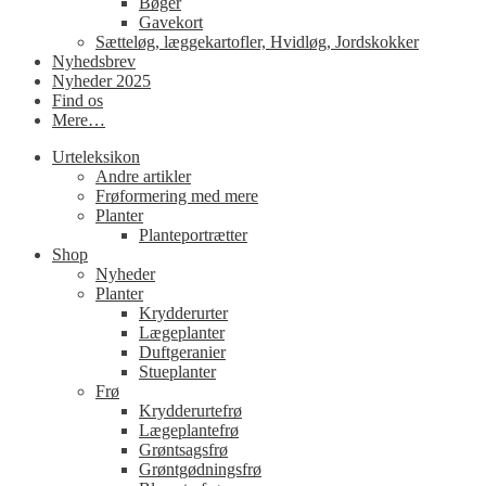
Bøger
Gavekort
Sætteløg, læggekartofler, Hvidløg, Jordskokker
Nyhedsbrev
Nyheder 2025
Find os
Mere…
Urteleksikon
Andre artikler
Frøformering med mere
Planter
Planteportrætter
Shop
Nyheder
Planter
Krydderurter
Lægeplanter
Duftgeranier
Stueplanter
Frø
Krydderurtefrø
Lægeplantefrø
Grøntsagsfrø
Grøntgødningsfrø