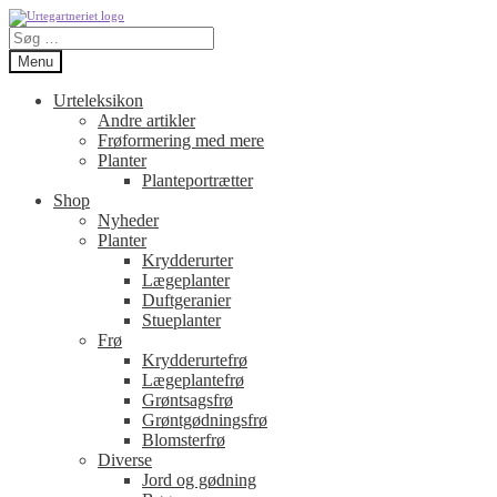
Spring
Spring
Søg
til
til
efter:
navigation
indhold
Menu
Urteleksikon
Andre artikler
Frøformering med mere
Planter
Planteportrætter
Shop
Nyheder
Planter
Krydderurter
Lægeplanter
Duftgeranier
Stueplanter
Frø
Krydderurtefrø
Lægeplantefrø
Grøntsagsfrø
Grøntgødningsfrø
Blomsterfrø
Diverse
Jord og gødning