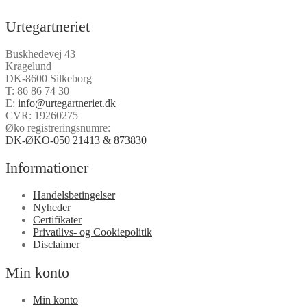
Urtegartneriet
Buskhedevej 43
Kragelund
DK-8600 Silkeborg
T:
86 86 74 30
E:
info@urtegartneriet.dk
CVR: 19260275
Øko registreringsnumre:
DK-ØKO-050 21413 & 873830
Informationer
Handelsbetingelser
Nyheder
Certifikater
Privatlivs- og Cookiepolitik
Disclaimer
Min konto
Min konto