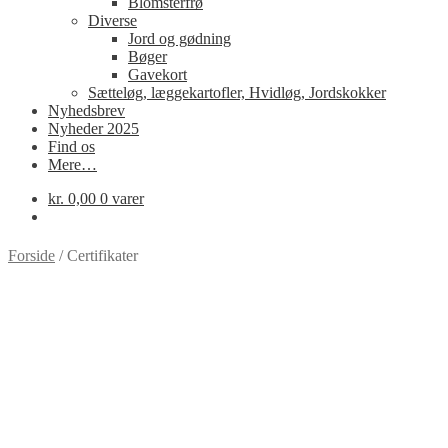
Blomsterfrø
Diverse
Jord og gødning
Bøger
Gavekort
Sætteløg, læggekartofler, Hvidløg, Jordskokker
Nyhedsbrev
Nyheder 2025
Find os
Mere…
kr.
0,00
0 varer
Forside
/
Certifikater