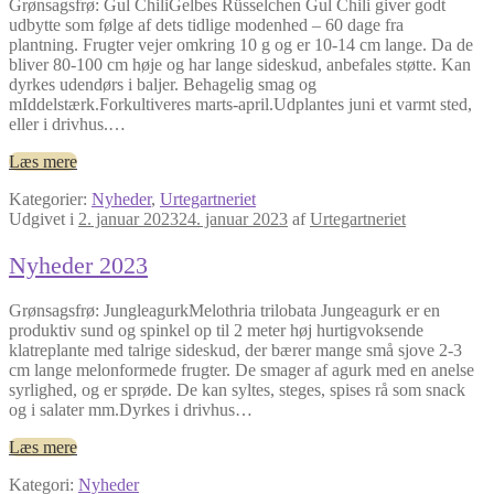
Grønsagsfrø: Gul ChiliGelbes Rüsselchen Gul Chili giver godt
udbytte som følge af dets tidlige modenhed – 60 dage fra
plantning. Frugter vejer omkring 10 g og er 10-14 cm lange. Da de
bliver 80-100 cm høje og har lange sideskud, anbefales støtte. Kan
dyrkes udendørs i baljer. Behagelig smag og
mIddelstærk.Forkultiveres marts-april.Udplantes juni et varmt sted,
eller i drivhus.…
Læs mere
Kategorier:
Nyheder
,
Urtegartneriet
Udgivet i
2. januar 2023
24. januar 2023
af
Urtegartneriet
Nyheder 2023
Grønsagsfrø: JungleagurkMelothria trilobata Jungeagurk er en
produktiv sund og spinkel op til 2 meter høj hurtigvoksende
klatreplante med talrige sideskud, der bærer mange små sjove 2-3
cm lange melonformede frugter. De smager af agurk med en anelse
syrlighed, og er sprøde. De kan syltes, steges, spises rå som snack
og i salater mm.Dyrkes i drivhus…
Læs mere
Kategori:
Nyheder