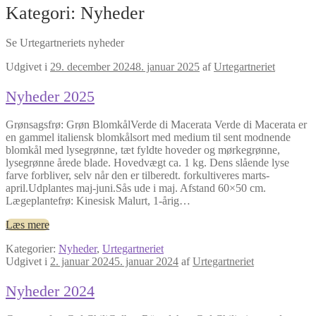
Kategori:
Nyheder
Se Urtegartneriets nyheder
Udgivet i
29. december 2024
8. januar 2025
af
Urtegartneriet
Nyheder 2025
Grønsagsfrø: Grøn BlomkålVerde di Macerata Verde di Macerata er
en gammel italiensk blomkålsort med medium til sent modnende
blomkål med lysegrønne, tæt fyldte hoveder og mørkegrønne,
lysegrønne årede blade. Hovedvægt ca. 1 kg. Dens slående lyse
farve forbliver, selv når den er tilberedt. forkultiveres marts-
april.Udplantes maj-juni.Sås ude i maj. Afstand 60×50 cm.
Lægeplantefrø: Kinesisk Malurt, 1-årig…
Læs mere
Kategorier:
Nyheder
,
Urtegartneriet
Udgivet i
2. januar 2024
5. januar 2024
af
Urtegartneriet
Nyheder 2024