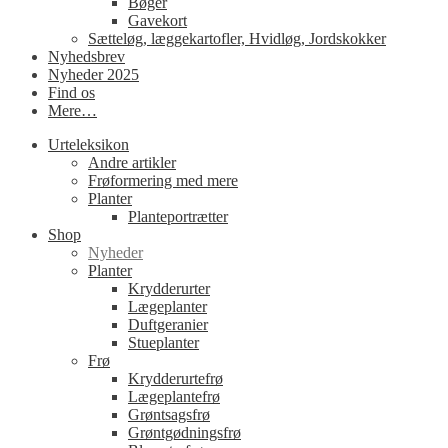
Bøger
Gavekort
Sætteløg, læggekartofler, Hvidløg, Jordskokker
Nyhedsbrev
Nyheder 2025
Find os
Mere…
Urteleksikon
Andre artikler
Frøformering med mere
Planter
Planteportrætter
Shop
Nyheder
Planter
Krydderurter
Lægeplanter
Duftgeranier
Stueplanter
Frø
Krydderurtefrø
Lægeplantefrø
Grøntsagsfrø
Grøntgødningsfrø