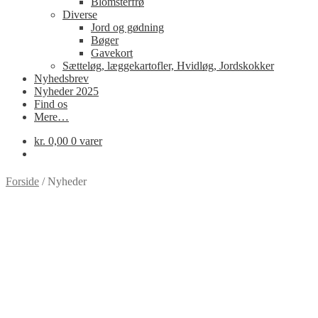
Blomsterfrø
Diverse
Jord og gødning
Bøger
Gavekort
Sætteløg, læggekartofler, Hvidløg, Jordskokker
Nyhedsbrev
Nyheder 2025
Find os
Mere…
kr.
0,00
0 varer
Forside
/
Nyheder