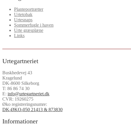
Planteportrætter
Urtetobak
Urtesnaps
Sommerfugle i haven
Urte græsplæne
Links
Urtegartneriet
Buskhedevej 43
Kragelund
DK-8600 Silkeborg
T:
86 86 74 30
E:
info@urtegartneriet.dk
CVR: 19260275
Øko registreringsnumre:
DK-ØKO-050 21413 & 873830
Informationer