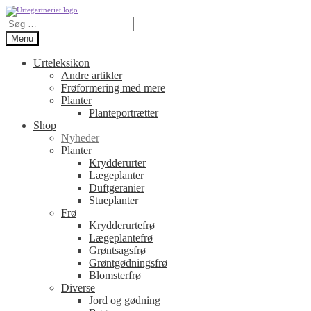
Spring
Spring
Søg
til
til
efter:
navigation
indhold
Menu
Urteleksikon
Andre artikler
Frøformering med mere
Planter
Planteportrætter
Shop
Nyheder
Planter
Krydderurter
Lægeplanter
Duftgeranier
Stueplanter
Frø
Krydderurtefrø
Lægeplantefrø
Grøntsagsfrø
Grøntgødningsfrø
Blomsterfrø
Diverse
Jord og gødning