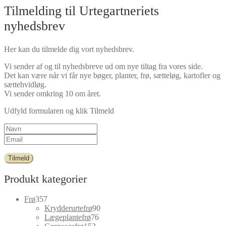
Tilmelding til Urtegartneriets
nyhedsbrev
Her kan du tilmelde dig vort nyhedsbrev.
Vi sender af og til nyhedsbreve ud om nye tiltag fra vores side.
Det kan være når vi får nye bøger, planter, frø, sætteløg, kartofler og
sættehvidløg.
Vi sender omkring 10 om året.
Udfyld formularen og klik Tilmeld
Tilmeld
Produkt kategorier
357
Frø
357
varer
90
Krydderurtefrø
90
76
varer
Lægeplantefrø
76
153
varer