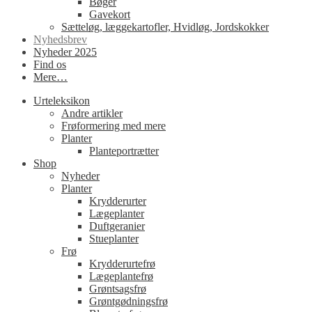
Bøger
Gavekort
Sætteløg, læggekartofler, Hvidløg, Jordskokker
Nyhedsbrev
Nyheder 2025
Find os
Mere…
Urteleksikon
Andre artikler
Frøformering med mere
Planter
Planteportrætter
Shop
Nyheder
Planter
Krydderurter
Lægeplanter
Duftgeranier
Stueplanter
Frø
Krydderurtefrø
Lægeplantefrø
Grøntsagsfrø
Grøntgødningsfrø