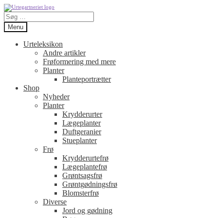
Spring
Spring
Søg
til
til
efter:
navigation
indhold
Menu
Urteleksikon
Andre artikler
Frøformering med mere
Planter
Planteportrætter
Shop
Nyheder
Planter
Krydderurter
Lægeplanter
Duftgeranier
Stueplanter
Frø
Krydderurtefrø
Lægeplantefrø
Grøntsagsfrø
Grøntgødningsfrø
Blomsterfrø
Diverse
Jord og gødning