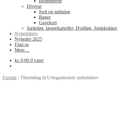
Blomsterfrø
Diverse
Jord og gødning
Bøger
Gavekort
Sætteløg, læggekartofler, Hvidløg, Jordskokker
Nyhedsbrev
Nyheder 2025
Find os
Mere…
kr.
0,00
0 varer
Forside
/
Tilmelding til Urtegartneriets nyhedsbrev