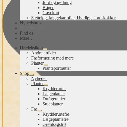
Jord og gødning
Bøger
Gavekort
Sætteløg, læggekartofler, Hvidløg, Jordskokker
Nyhedsbrev
Nyheder 2025
Find os
Mere…
Urteleksikon
Udfold
Andre artikler
undermenu
Frøformering med mere
Planter
Udfold
Planteportrætter
undermenu
Shop
Udfold
Nyheder
undermenu
Planter
Udfold
Krydderurter
undermenu
Lægeplanter
Duftgeranier
Stueplanter
Frø
Udfold
Krydderurtefrø
undermenu
Lægeplantefrø
Grøntsagsfrø