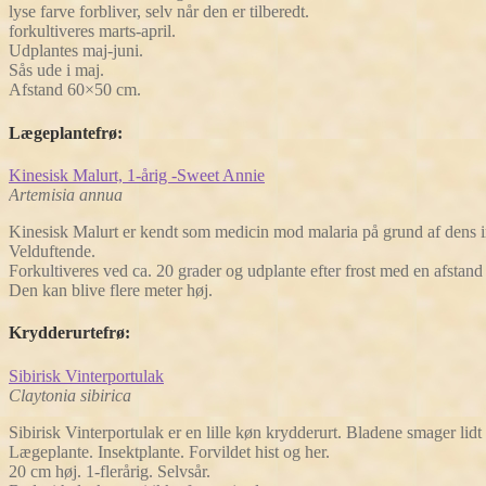
lyse farve forbliver, selv når den er tilberedt.
forkultiveres marts-april.
Udplantes maj-juni.
Sås ude i maj.
Afstand 60×50 cm.
Lægeplantefrø
:
Kinesisk Malurt, 1-årig -Sweet Annie
Artemisia annua
Kinesisk Malurt er kendt som medicin mod malaria på grund af dens 
Velduftende.
Forkultiveres ved ca. 20 grader og udplante efter frost med en afstan
Den kan blive flere meter høj.
Krydderurtefrø
:
Sibirisk Vinterportulak
Claytonia sibirica
Sibirisk Vinterportulak er en lille køn krydderurt. Bladene smager lid
Lægeplante. Insektplante. Forvildet hist og her.
20 cm høj. 1-flerårig. Selvsår.