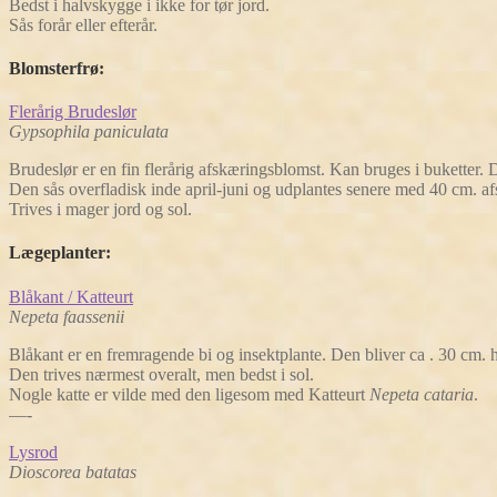
Bedst i halvskygge i ikke for tør jord.
Sås forår eller efterår.
Blomsterfrø
:
Flerårig Brudeslør
Gypsophila paniculata
Brudeslør er en fin flerårig afskæringsblomst. Kan bruges i buketter. D
Den sås overfladisk inde april-juni og udplantes senere med 40 cm. af
Trives i mager jord og sol.
Lægeplanter
:
Blåkant / Katteurt
Nepeta faassenii
Blåkant er en fremragende bi og insektplante. Den bliver ca . 30 cm. 
Den trives nærmest overalt, men bedst i sol.
Nogle katte er vilde med den ligesom med Katteurt
Nepeta cataria
.
—-
Ly
srod
Dioscorea batatas