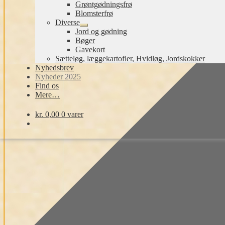
Grøntgødningsfrø
Blomsterfrø
Diverse
Udfold
Jord og gødning
undermenu
Bøger
Gavekort
Sætteløg, læggekartofler, Hvidløg, Jordskokker
Nyhedsbrev
Nyheder 2025
Find os
Mere…
kr.
0,00
0 varer