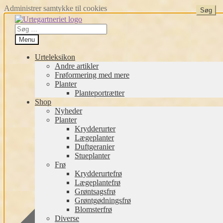
Administrer samtykke til cookies
Spring
Spring
til
til
Søg
navigation
indhold
efter:
Menu
Urteleksikon
Andre artikler
Frøformering med mere
Planter
Planteportrætter
Shop
Nyheder
Planter
Krydderurter
Lægeplanter
Duftgeranier
Stueplanter
Frø
Krydderurtefrø
Lægeplantefrø
Grøntsagsfrø
Grøntgødningsfrø
Blomsterfrø
Diverse