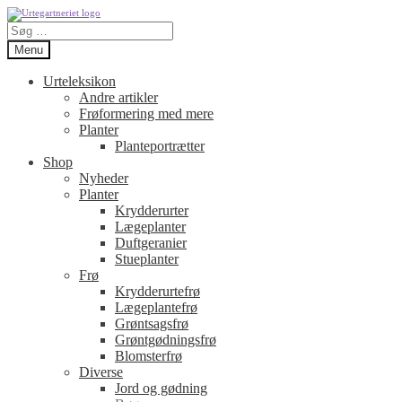
Spring
Spring
Søg
til
til
efter:
navigation
indhold
Menu
Urteleksikon
Andre artikler
Frøformering med mere
Planter
Planteportrætter
Shop
Nyheder
Planter
Krydderurter
Lægeplanter
Duftgeranier
Stueplanter
Frø
Krydderurtefrø
Lægeplantefrø
Grøntsagsfrø
Grøntgødningsfrø
Blomsterfrø
Diverse
Jord og gødning