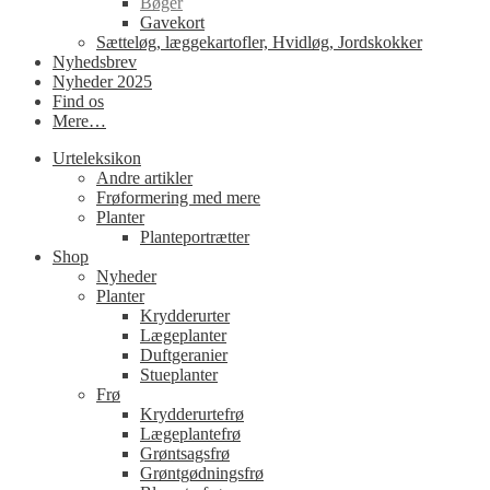
Bøger
Gavekort
Sætteløg, læggekartofler, Hvidløg, Jordskokker
Nyhedsbrev
Nyheder 2025
Find os
Mere…
Urteleksikon
Andre artikler
Frøformering med mere
Planter
Planteportrætter
Shop
Nyheder
Planter
Krydderurter
Lægeplanter
Duftgeranier
Stueplanter
Frø
Krydderurtefrø
Lægeplantefrø
Grøntsagsfrø
Grøntgødningsfrø