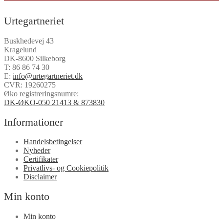
Urtegartneriet
Buskhedevej 43
Kragelund
DK-8600 Silkeborg
T:
86 86 74 30
E:
info@urtegartneriet.dk
CVR: 19260275
Øko registreringsnumre:
DK-ØKO-050 21413 & 873830
Informationer
Handelsbetingelser
Nyheder
Certifikater
Privatlivs- og Cookiepolitik
Disclaimer
Min konto
Min konto