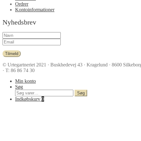
Ordrer
Kontoinformationer
Nyhedsbrev
Tilmeld
© Urtegartneriet 2021
· Buskhedevej 43 · Kragelund · 8600 Silkebor
· T: 86 86 74 30
Min konto
Søg
Søg
Søg
efter:
Indkøbskurv
0