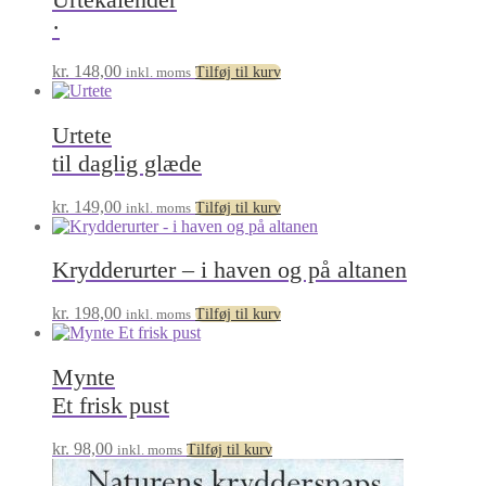
·
kr.
148,00
inkl. moms
Tilføj til kurv
Urtete
til daglig glæde
kr.
149,00
inkl. moms
Tilføj til kurv
Krydderurter – i haven og på altanen
kr.
198,00
inkl. moms
Tilføj til kurv
Mynte
Et frisk pust
kr.
98,00
inkl. moms
Tilføj til kurv