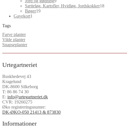
varer
9
Jord og gødning
9
varer
18
Sætteløg, Kartofler, Hvidløg, Jordskokker
18
19
varer
Bøger
19
1
varer
Gavekort
1
vare
Tags
Farve planter
Vilde planter
Snapseplanter
Urtegartneriet
Buskhedevej 43
Kragelund
DK-8600 Silkeborg
T:
86 86 74 30
E:
info@urtegartneriet.dk
CVR: 19260275
Øko registreringsnumre:
DK-ØKO-050 21413 & 873830
Informationer