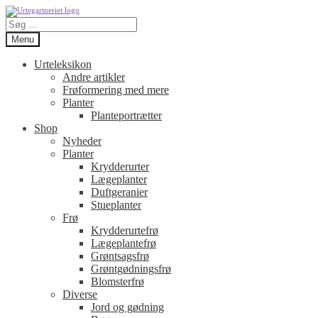
Spring
Spring
Søg
til
til
efter:
navigation
indhold
Menu
Urteleksikon
Andre artikler
Frøformering med mere
Planter
Planteportrætter
Shop
Nyheder
Planter
Krydderurter
Lægeplanter
Duftgeranier
Stueplanter
Frø
Krydderurtefrø
Lægeplantefrø
Grøntsagsfrø
Grøntgødningsfrø
Blomsterfrø
Diverse
Jord og gødning