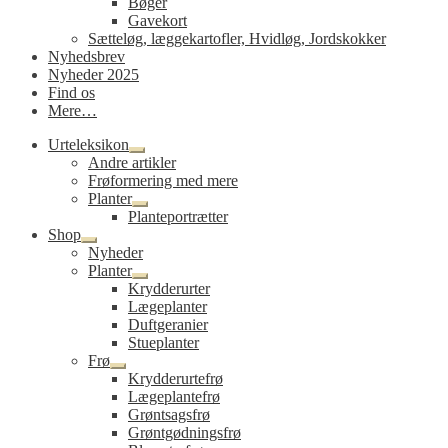
Bøger
Gavekort
Sætteløg, læggekartofler, Hvidløg, Jordskokker
Nyhedsbrev
Nyheder 2025
Find os
Mere…
Urteleksikon
Udfold
Andre artikler
undermenu
Frøformering med mere
Planter
Udfold
Planteportrætter
undermenu
Shop
Udfold
Nyheder
undermenu
Planter
Udfold
Krydderurter
undermenu
Lægeplanter
Duftgeranier
Stueplanter
Frø
Udfold
Krydderurtefrø
undermenu
Lægeplantefrø
Grøntsagsfrø
Grøntgødningsfrø