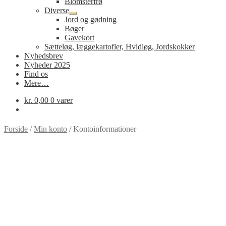
Blomsterfrø
Diverse
Udfold
Jord og gødning
undermenu
Bøger
Gavekort
Sætteløg, læggekartofler, Hvidløg, Jordskokker
Nyhedsbrev
Nyheder 2025
Find os
Mere…
kr.
0,00
0 varer
Forside
/
Min konto
/
Kontoinformationer