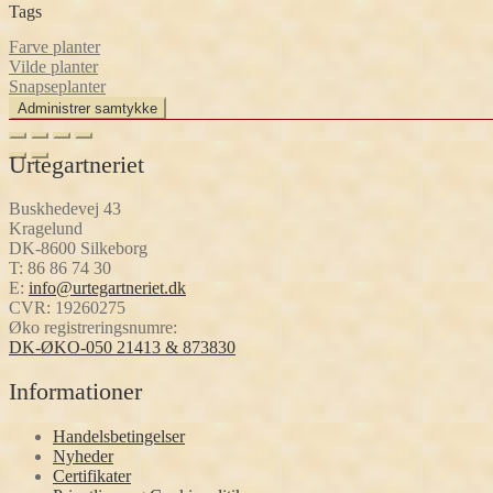
Tags
Farve planter
Vilde planter
Snapseplanter
Administrer samtykke
Urtegartneriet
Buskhedevej 43
Kragelund
DK-8600 Silkeborg
T:
86 86 74 30
E:
info@urtegartneriet.dk
CVR: 19260275
Øko registreringsnumre:
DK-ØKO-050 21413 & 873830
Informationer
Handelsbetingelser
Nyheder
Certifikater