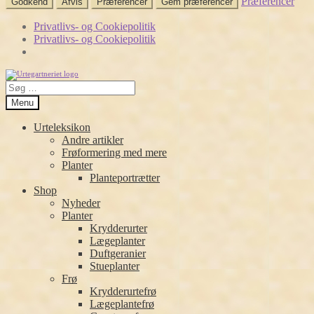
Præferencer
Godkend
Afvis
Præferencer
Gem præferencer
Privatlivs- og Cookiepolitik
Privatlivs- og Cookiepolitik
Spring
Spring
Søg
til
til
efter:
navigation
indhold
Menu
Urteleksikon
Andre artikler
Frøformering med mere
Planter
Planteportrætter
Shop
Nyheder
Planter
Krydderurter
Lægeplanter
Duftgeranier
Stueplanter
Frø
Krydderurtefrø
Lægeplantefrø