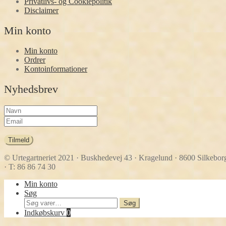
Privatlivs- og Cookiepolitik
Disclaimer
Min konto
Min konto
Ordrer
Kontoinformationer
Nyhedsbrev
Tilmeld
© Urtegartneriet 2021
· Buskhedevej 43 · Kragelund · 8600 Silkebor
· T: 86 86 74 30
Min konto
Søg
Søg
Søg
efter:
Indkøbskurv
0