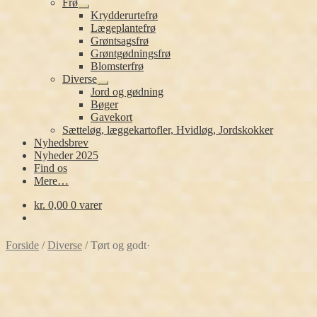
Frø
Udfold
Krydderurtefrø
undermenu
Lægeplantefrø
Grøntsagsfrø
Grøntgødningsfrø
Blomsterfrø
Diverse
Udfold
Jord og gødning
undermenu
Bøger
Gavekort
Sætteløg, læggekartofler, Hvidløg, Jordskokker
Nyhedsbrev
Nyheder 2025
Find os
Mere…
kr.
0,00
0 varer
Forside
/
Diverse
/
Tørt og godt·