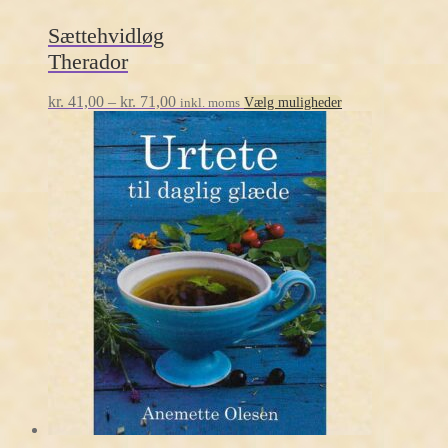
Sættehvidløg
Therador
Prisinterval:
Dette
kr.
41,00
–
kr.
71,00
inkl. moms
Vælg muligheder
kr. 41,00
vare
til
har
kr. 71,00
flere
varianter.
Mulighederne
kan
vælges
på
varesiden