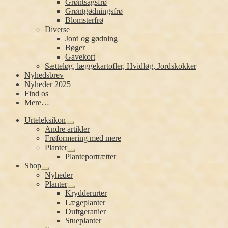
Grøntsagsfrø
Grøntgødningsfrø
Blomsterfrø
Diverse
Jord og gødning
Bøger
Gavekort
Sætteløg, læggekartofler, Hvidløg, Jordskokker
Nyhedsbrev
Nyheder 2025
Find os
Mere…
Urteleksikon
Udfold
Andre artikler
undermenu
Frøformering med mere
Planter
Udfold
Planteportrætter
undermenu
Shop
Udfold
Nyheder
undermenu
Planter
Udfold
Krydderurter
undermenu
Lægeplanter
Duftgeranier
Stueplanter