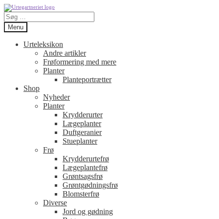
Spring
Spring
Søg
til
til
efter:
navigation
indhold
Menu
Urteleksikon
Andre artikler
Frøformering med mere
Planter
Planteportrætter
Shop
Nyheder
Planter
Krydderurter
Lægeplanter
Duftgeranier
Stueplanter
Frø
Krydderurtefrø
Lægeplantefrø
Grøntsagsfrø
Grøntgødningsfrø
Blomsterfrø
Diverse
Jord og gødning