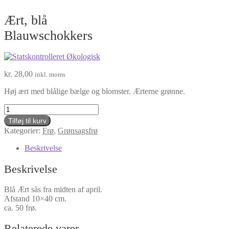
Ært, blå
Blauwschokkers
kr.
28,00
inkl. moms
Høj ært med blålige bælge og blomster. Ærterne grønne.
Ært,
blå
Tilføj til kurv
Blauwschokkers
Kategorier:
Frø
,
Grønsagsfrø
antal
Beskrivelse
Beskrivelse
Blå Ært sås fra midten af april.
Afstand 10×40 cm.
ca. 50 frø.
Relaterede varer