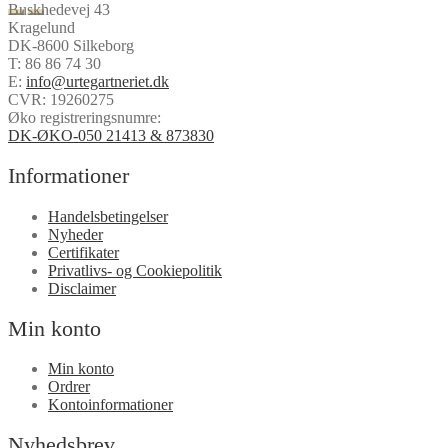
Buskhedevej 43
Kragelund
DK-8600 Silkeborg
T:
86 86 74 30
E:
info@urtegartneriet.dk
CVR: 19260275
Øko registreringsnumre:
DK-ØKO-050 21413 & 873830
Informationer
Handelsbetingelser
Nyheder
Certifikater
Privatlivs- og Cookiepolitik
Disclaimer
Min konto
Min konto
Ordrer
Kontoinformationer
Nyhedsbrev