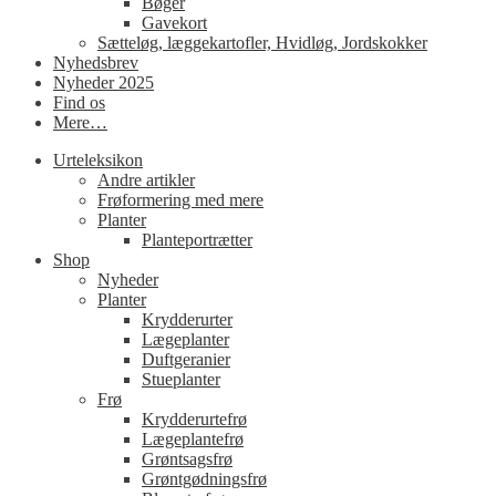
Bøger
Gavekort
Sætteløg, læggekartofler, Hvidløg, Jordskokker
Nyhedsbrev
Nyheder 2025
Find os
Mere…
Urteleksikon
Andre artikler
Frøformering med mere
Planter
Planteportrætter
Shop
Nyheder
Planter
Krydderurter
Lægeplanter
Duftgeranier
Stueplanter
Frø
Krydderurtefrø
Lægeplantefrø
Grøntsagsfrø
Grøntgødningsfrø