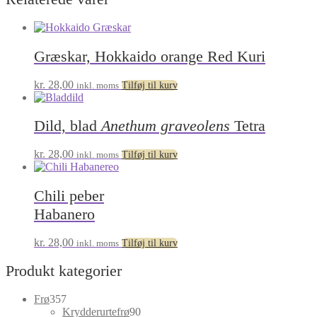
Græskar, Hokkaido orange Red Kuri
kr.
28,00
inkl. moms
Tilføj til kurv
Dild, blad
Anethum graveolens
Tetra
kr.
28,00
inkl. moms
Tilføj til kurv
Chili peber
Habanero
kr.
28,00
inkl. moms
Tilføj til kurv
Produkt kategorier
357
Frø
357
varer
90
Krydderurtefrø
90