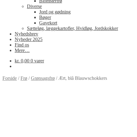
Blomsterfrø
Diverse
Jord og gødning
Bøger
Gavekort
Sætteløg, læggekartofler, Hvidløg, Jordskokker
Nyhedsbrev
Nyheder 2025
Find os
Mere…
kr.
0,00
0 varer
Forside
/
Frø
/
Grønsagsfrø
/
Ært, blå Blauwschokkers