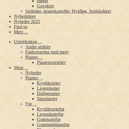
Bøger
Gavekort
Sætteløg, læggekartofler, Hvidløg, Jordskokker
Nyhedsbrev
Nyheder 2025
Find os
Mere…
Urteleksikon
Udfold
Andre artikler
undermenu
Frøformering med mere
Planter
Udfold
Planteportrætter
undermenu
Shop
Udfold
Nyheder
undermenu
Planter
Udfold
Krydderurter
undermenu
Lægeplanter
Duftgeranier
Stueplanter
Frø
Udfold
Krydderurtefrø
undermenu
Lægeplantefrø
Grøntsagsfrø
Grøntgødningsfrø