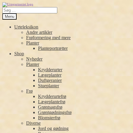
Spring
Spring
Søg
til
til
efter:
navigation
indhold
Menu
Urteleksikon
Andre artikler
Frøformering med mere
Planter
Planteportrætter
Shop
Nyheder
Planter
Krydderurter
Lægeplanter
Duftgeranier
Stueplanter
Frø
Krydderurtefrø
Lægeplantefrø
Grøntsagsfrø
Grøntgødningsfrø
Blomsterfrø
Diverse
Jord og gødning