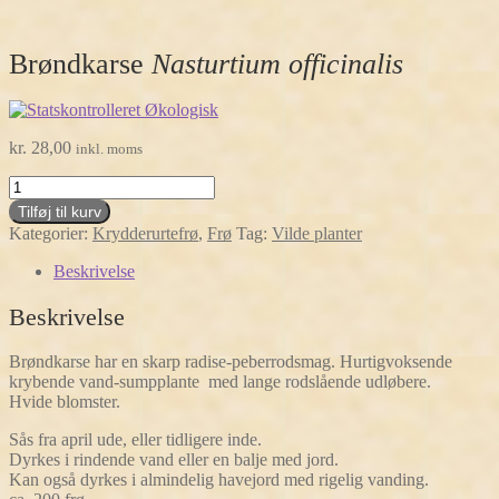
Brøndkarse
Nasturtium officinalis
kr.
28,00
inkl. moms
Brøndkarse
Nasturtium
Tilføj til kurv
officinalis
Kategorier:
Krydderurtefrø
,
Frø
Tag:
Vilde planter
antal
Beskrivelse
Beskrivelse
Brøndkarse har en skarp radise-peberrodsmag. Hurtigvoksende
krybende vand-sumpplante med lange rodslående udløbere.
Hvide blomster.
Sås fra april ude, eller tidligere inde.
Dyrkes i rindende vand eller en balje med jord.
Kan også dyrkes i almindelig havejord med rigelig vanding.