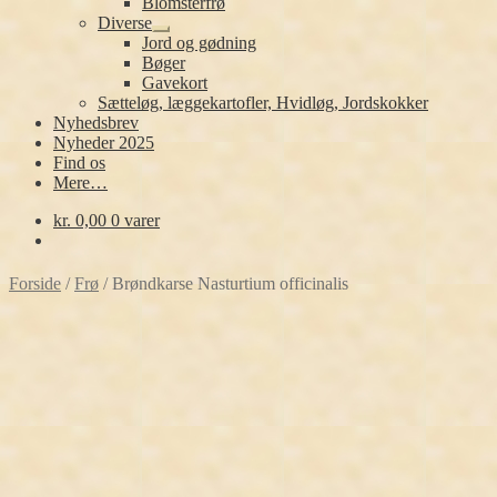
Blomsterfrø
Diverse
Udfold
Jord og gødning
undermenu
Bøger
Gavekort
Sætteløg, læggekartofler, Hvidløg, Jordskokker
Nyhedsbrev
Nyheder 2025
Find os
Mere…
kr.
0,00
0 varer
Forside
/
Frø
/
Brøndkarse Nasturtium officinalis