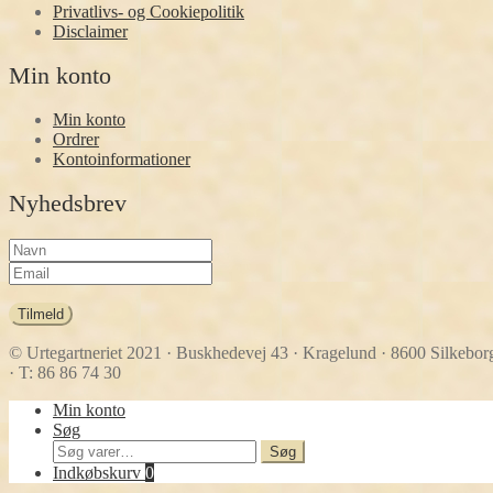
Privatlivs- og Cookiepolitik
Disclaimer
Min konto
Min konto
Ordrer
Kontoinformationer
Nyhedsbrev
Tilmeld
© Urtegartneriet 2021
· Buskhedevej 43 · Kragelund · 8600 Silkebor
· T: 86 86 74 30
Min konto
Søg
Søg
Søg
efter:
Indkøbskurv
0