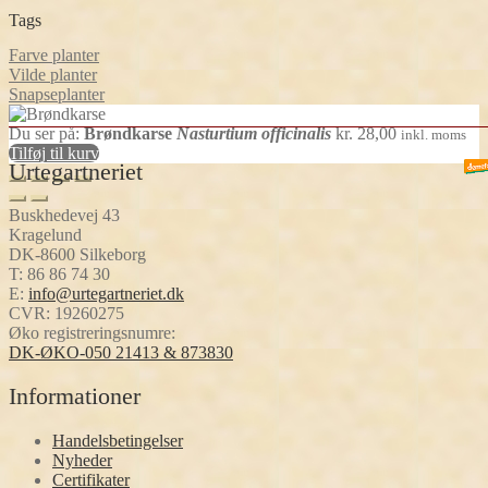
vare
Tags
Farve planter
Vilde planter
Snapseplanter
Du ser på:
Brøndkarse
Nasturtium officinalis
kr.
28,00
inkl. moms
Tilføj til kurv
Urtegartneriet
Buskhedevej 43
Kragelund
DK-8600 Silkeborg
T:
86 86 74 30
E:
info@urtegartneriet.dk
CVR: 19260275
Øko registreringsnumre:
DK-ØKO-050 21413 & 873830
Informationer
Handelsbetingelser
Nyheder
Certifikater