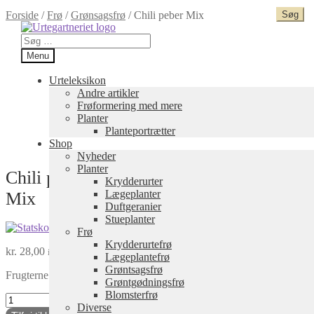
Forside
/
Frø
/
Grønsagsfrø
/
Chili peber Mix
Spring
Spring
til
til
Søg
navigation
indhold
efter:
Menu
Urteleksikon
Andre artikler
Frøformering med mere
Planter
Planteportrætter
Shop
Nyheder
Planter
Chili peber
Krydderurter
Lægeplanter
Mix
Duftgeranier
Stueplanter
Frø
Krydderurtefrø
kr.
28,00
inkl. moms
Lægeplantefrø
Grøntsagsfrø
Frugterne er hovedsagelig runde-bredt kileformede 4-5 cm. lange og 2
Grøntgødningsfrø
Blomsterfrø
Chili
Diverse
peber