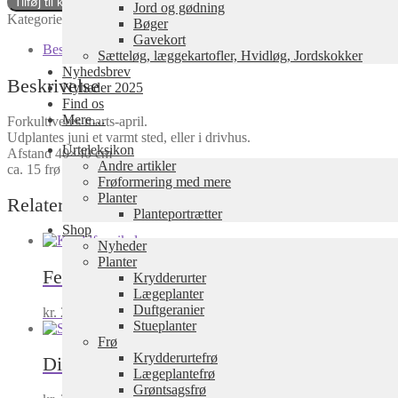
Tilføj til kurv
Jord og gødning
Mix
Kategorier:
Krydderurtefrø
,
Frø
,
Grønsagsfrø
Bøger
antal
Gavekort
Beskrivelse
Sætteløg, læggekartofler, Hvidløg, Jordskokker
Nyhedsbrev
Beskrivelse
Nyheder 2025
Find os
Mere…
Forkultiveres marts-april.
Udplantes juni et varmt sted, eller i drivhus.
Urteleksikon
Afstand 40×40 cm
Andre artikler
ca. 15 frø
Frøformering med mere
Planter
Relaterede varer
Planteportrætter
Shop
Nyheder
Planter
Fennikel, knold Perfektion
Krydderurter
Lægeplanter
Duftgeranier
kr.
28,00
inkl. moms
Tilføj til kurv
Stueplanter
Frø
Krydderurtefrø
Dild, skærm
Anethum graveolens
Lægeplantefrø
Grøntsagsfrø