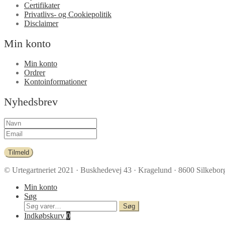
Certifikater
Privatlivs- og Cookiepolitik
Disclaimer
Min konto
Min konto
Ordrer
Kontoinformationer
Nyhedsbrev
Tilmeld
© Urtegartneriet 2021
· Buskhedevej 43 · Kragelund · 8600 Silkeborg
Min konto
Søg
Søg
Søg
efter:
Indkøbskurv
0