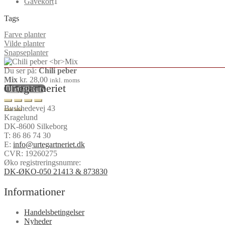
1
varer
Gavekort
1
vare
Tags
Farve planter
Vilde planter
Snapseplanter
Du ser på:
Chili peber
Mix
kr.
28,00
inkl. moms
Urtegartneriet
Tilføj til kurv
Buskhedevej 43
Kragelund
DK-8600 Silkeborg
T:
86 86 74 30
E:
info@urtegartneriet.dk
CVR: 19260275
Øko registreringsnumre:
DK-ØKO-050 21413 & 873830
Informationer
Handelsbetingelser
Nyheder