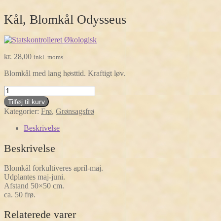
Kål, Blomkål Odysseus
kr.
28,00
inkl. moms
Blomkål med lang høsttid. Kraftigt løv.
Kål,
Blomkål
Tilføj til kurv
Odysseus
Kategorier:
Frø
,
Grønsagsfrø
antal
Beskrivelse
Beskrivelse
Blomkål forkultiveres april-maj.
Udplantes maj-juni.
Afstand 50×50 cm.
ca. 50 frø.
Relaterede varer