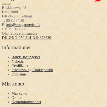
Buskhedevej 43
Kragelund
DK-8600 Silkeborg
T:
86 86 74 30
E:
info@urtegartneriet.dk
CVR: 19260275
Øko registreringsnumre:
DK-ØKO-050 21413 & 873830
Informationer
Handelsbetingelser
Nyheder
Certifikater
Privatlivs- og Cookiepolitik
Disclaimer
Min konto
Min konto
Ordrer
Kontoinformationer