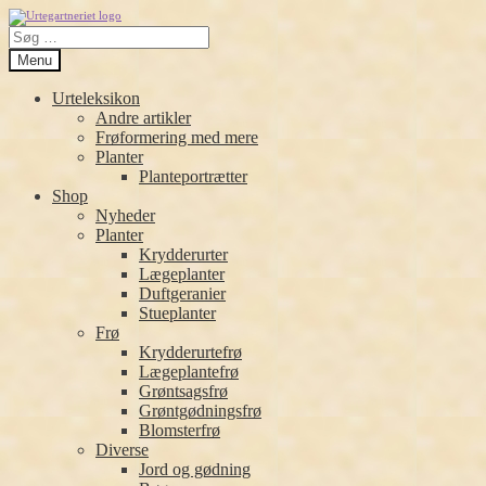
Spring
Spring
Søg
til
til
efter:
navigation
indhold
Menu
Urteleksikon
Andre artikler
Frøformering med mere
Planter
Planteportrætter
Shop
Nyheder
Planter
Krydderurter
Lægeplanter
Duftgeranier
Stueplanter
Frø
Krydderurtefrø
Lægeplantefrø
Grøntsagsfrø
Grøntgødningsfrø
Blomsterfrø
Diverse
Jord og gødning