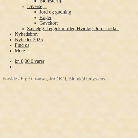
Blomsterfrø
Diverse
Udfold
Jord og gødning
undermenu
Bøger
Gavekort
Sætteløg, læggekartofler, Hvidløg, Jordskokker
Nyhedsbrev
Nyheder 2025
Find os
Mere…
kr.
0,00
0 varer
Forside
/
Frø
/
Grønsagsfrø
/
Kål, Blomkål Odysseus