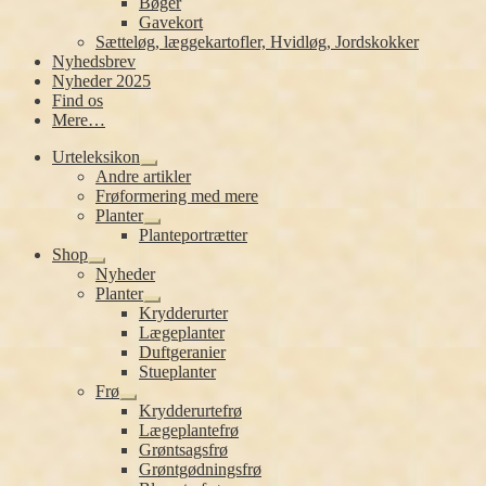
Bøger
Gavekort
Sætteløg, læggekartofler, Hvidløg, Jordskokker
Nyhedsbrev
Nyheder 2025
Find os
Mere…
Urteleksikon
Udfold
Andre artikler
undermenu
Frøformering med mere
Planter
Udfold
Planteportrætter
undermenu
Shop
Udfold
Nyheder
undermenu
Planter
Udfold
Krydderurter
undermenu
Lægeplanter
Duftgeranier
Stueplanter
Frø
Udfold
Krydderurtefrø
undermenu
Lægeplantefrø
Grøntsagsfrø
Grøntgødningsfrø