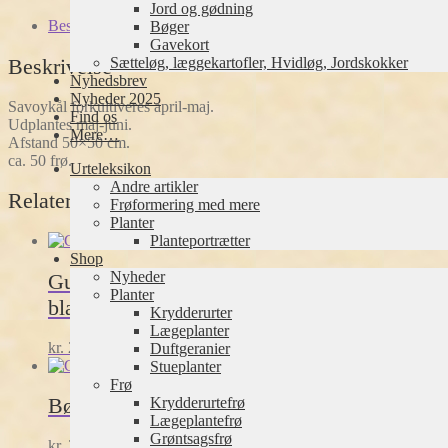
antal
Jord og gødning
Beskrivelse
Bøger
Gavekort
Beskrivelse
Sætteløg, læggekartofler, Hvidløg, Jordskokker
Nyhedsbrev
Nyheder 2025
Savoykål forkultiveres april-maj.
Find os
Udplantes maj-juni.
Mere…
Afstand 50×50 cm.
ca. 50 frø.
Urteleksikon
Andre artikler
Relaterede varer
Frøformering med mere
Planter
Planteportrætter
Shop
Nyheder
Gulerod
Planter
blandede farver
Krydderurter
Lægeplanter
kr.
28,00
Duftgeranier
inkl. moms
Tilføj til kurv
Stueplanter
Frø
Bønne, stang grøn Neckarkönigin
Krydderurtefrø
Lægeplantefrø
Grøntsagsfrø
kr.
28,00
inkl. moms
Tilføj til kurv