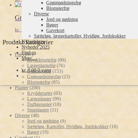
Grøntgødningsfrø
Blomsterfrø
Diverse
Græskar, gul Gele Centener
Jord og gødning
Bøger
kr.
28,00
inkl. moms
Tilføj til kurv
Gavekort
Sætteløg, læggekartofler, Hvidløg, Jordskokker
Produkt kategorier
Nyhedsbrev
Nyheder 2025
Find os
357
Frø
357
Mere…
varer
90
Krydderurtefrø
90
76
varer
Lægeplantefrø
76
kr.
0,00
0 varer
153
varer
Grønsagsfrø
153
varer
23
Grøngødningsfrø
23
85
varer
Blomsterfrø
85
200
varer
Planter
200
varer
83
Krydderurter
83
99
varer
Lægeplanter
99
varer
18
Duftgeranier
18
11
varer
Stueplanter
11
48
varer
Diverse
48
varer
9
Jord og gødning
9
varer
18
Sætteløg, Kartofler, Hvidløg, Jordskokker
18
19
varer
Bøger
19
1
varer
Gavekort
1