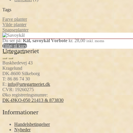
vare
Tags
Farve planter
Vilde planter
Snapseplanter
Du ser på:
Kål, savoykål Vorbote
kr.
28,00
inkl. moms
Tilføj til kurv
Urtegartneriet
Buskhedevej 43
Kragelund
DK-8600 Silkeborg
T:
86 86 74 30
E:
info@urtegartneriet.dk
CVR: 19260275
Øko registreringsnumre:
DK-ØKO-050 21413 & 873830
Informationer
Handelsbetingelser
Nyheder