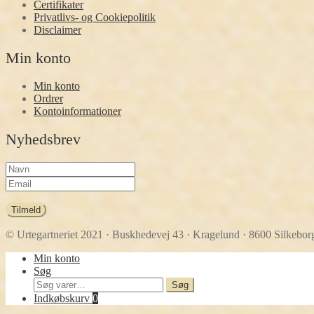
Certifikater
Privatlivs- og Cookiepolitik
Disclaimer
Min konto
Min konto
Ordrer
Kontoinformationer
Nyhedsbrev
Tilmeld
© Urtegartneriet 2021
· Buskhedevej 43 · Kragelund · 8600 Silkeborg
Min konto
Søg
Søg
Søg
efter:
Indkøbskurv
0