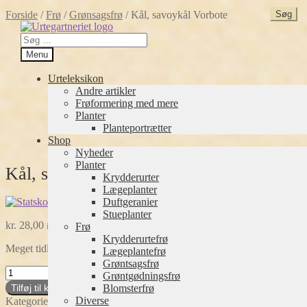
Forside
/
Frø
/
Grønsagsfrø
/
Kål, savoykål Vorbote
Spring
Spring
til
til
Søg
navigation
indhold
efter:
Menu
Urteleksikon
Andre artikler
Frøformering med mere
Planter
Planteportrætter
Shop
Nyheder
Planter
Kål, savoykål Vorbote
Krydderurter
Lægeplanter
Duftgeranier
Stueplanter
kr.
28,00
Frø
inkl. moms
Krydderurtefrø
Meget tidlig sort. Krusede sarte blade med en mild-aromatisk smag.
Lægeplantefrø
Grøntsagsfrø
Kål,
Grøntgødningsfrø
savoykål
Blomsterfrø
Tilføj til kurv
Vorbote
Diverse
Kategorier:
Frø
,
Grønsagsfrø