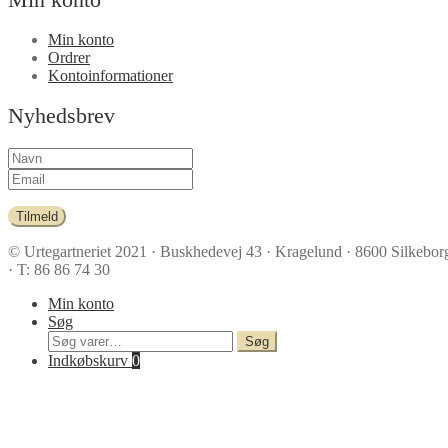
Min konto
Ordrer
Kontoinformationer
Nyhedsbrev
Tilmeld
© Urtegartneriet 2021
· Buskhedevej 43 · Kragelund · 8600 Silkebor
· T: 86 86 74 30
Min konto
Søg
Søg
Søg
efter:
Indkøbskurv
0