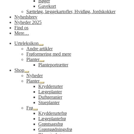
Bøger
Gavekort
Sætteløg, læggekartofler, Hvidløg, Jordskokker
Nyhedsbrev
Nyheder 2025
Find os
Mere…
Urteleksikon
Udfold
Andre artikler
undermenu
Frøformering med mere
Planter
Udfold
Planteportrætter
undermenu
Shop
Udfold
Nyheder
undermenu
Planter
Udfold
Krydderurter
undermenu
Lægeplanter
Duftgeranier
Stueplanter
Frø
Udfold
Krydderurtefrø
undermenu
Lægeplantefrø
Grøntsagsfrø
Grøntgødningsfrø