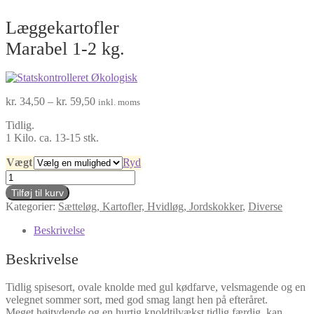
Læggekartofler
Marabel 1-2 kg.
Prisinterval:
kr.
34,50
–
kr.
59,50
inkl. moms
kr. 34,50
Tidlig.
til
1 Kilo. ca. 13-15 stk.
kr. 59,50
Vægt
Ryd
Læggekartofler
Marabel
Tilføj til kurv
1-
Kategorier:
Sætteløg, Kartofler, Hvidløg, Jordskokker
,
Diverse
2
kg.
Beskrivelse
antal
Beskrivelse
Tidlig spisesort, ovale knolde med gul kødfarve, velsmagende og en
velegnet sommer sort, med god smag langt hen på efteråret.
Meget højtydende og en hurtig knoldtilvækst tidlig færdig, kan