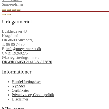
Snapseplanter
Urtegartneriet
Buskhedevej 43
Kragelund
DK-8600 Silkeborg
T:
86 86 74 30
E:
info@urtegartneriet.dk
CVR: 19260275
Øko registreringsnumre:
DK-ØKO-050 21413 & 873830
Informationer
Handelsbetingelser
Nyheder
Certifikater
Privatlivs- og Cookiepolitik
Disclaimer
Min konto