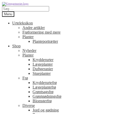
Spring
Spring
Søg
til
til
efter:
navigation
indhold
Menu
Urteleksikon
Andre artikler
Frøformering med mere
Planter
Planteportrætter
Shop
Nyheder
Planter
Krydderurter
Lægeplanter
Duftgeranier
Stueplanter
Frø
Krydderurtefrø
Lægeplantefrø
Grøntsagsfrø
Grøntgødningsfrø
Blomsterfrø
Diverse
Jord og gødning