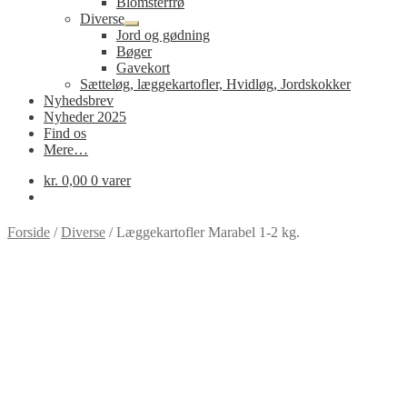
Blomsterfrø
Diverse
Udfold
Jord og gødning
undermenu
Bøger
Gavekort
Sætteløg, læggekartofler, Hvidløg, Jordskokker
Nyhedsbrev
Nyheder 2025
Find os
Mere…
kr.
0,00
0 varer
Forside
/
Diverse
/
Læggekartofler Marabel 1-2 kg.