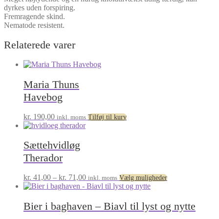
dyrkes uden forspiring.
Fremragende skind.
Nematode resistent.
Relaterede varer
Maria Thuns
Havebog
kr.
190,00
inkl. moms
Tilføj til kurv
Sættehvidløg
Therador
Prisinterval:
Dette
kr.
41,00
–
kr.
71,00
inkl. moms
Vælg muligheder
kr. 41,00
vare
til
har
kr. 71,00
flere
Bier i baghaven – Biavl til lyst og nytte
varianter.