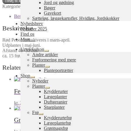
Tilføj til kurv
Jord og gødning
Yolo
Kategorier:
Frø
,
Grønsagsfrø
Bøger
Wonder
Gavekort
antal
Beskrivelse
Sætteløg, læggekartofler, Hvidløg, Jordskokker
Nyhedsbrev
Beskrivelse
Nyheder 2025
Find os
Mere…
Rød Peber forkultiveres i marts-april.
Udplantes i maj-juni.
Urteleksikon
Afstand 40×50 cm.
Udfold
Andre artikler
ca. 15 frø.
undermenu
Frøformering med mere
Planter
Relaterede varer
Udfold
Planteportrætter
undermenu
Shop
Udfold
Nyheder
undermenu
Planter
Fennikel, knold Perfektion
Udfold
Krydderurter
undermenu
Lægeplanter
Duftgeranier
kr.
28,00
inkl. moms
Tilføj til kurv
Stueplanter
Frø
Udfold
Krydderurtefrø
Græskar, Bispehue / Tyrkerhat
C. maxima
undermenu
Lægeplantefrø
Grøntsagsfrø