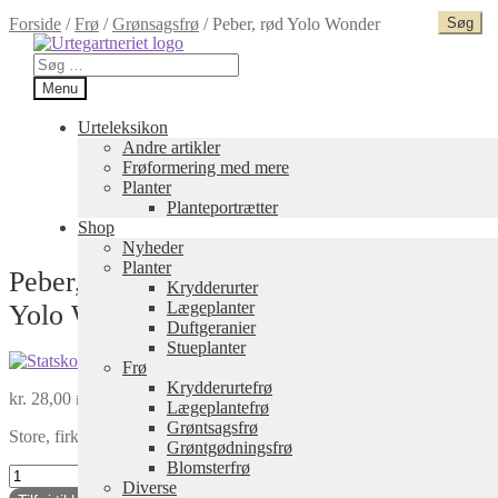
Forside
/
Frø
/
Grønsagsfrø
/
Peber, rød Yolo Wonder
Spring
Spring
til
til
Søg
navigation
indhold
efter:
Menu
Urteleksikon
Andre artikler
Frøformering med mere
Planter
Planteportrætter
Shop
Nyheder
Planter
Peber, rød
Krydderurter
Lægeplanter
Yolo Wonder
Duftgeranier
Stueplanter
Frø
Krydderurtefrø
kr.
28,00
inkl. moms
Lægeplantefrø
Grøntsagsfrø
Store, firkantede, kødfulde, mørkegrønne, frugter. Sund, rødtmodnend
Grøntgødningsfrø
Blomsterfrø
Peber,
Diverse
rød