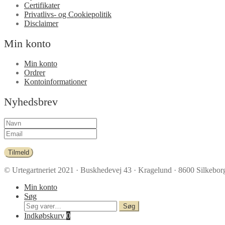
Certifikater
Privatlivs- og Cookiepolitik
Disclaimer
Min konto
Min konto
Ordrer
Kontoinformationer
Nyhedsbrev
Tilmeld
© Urtegartneriet 2021
· Buskhedevej 43 · Kragelund · 8600 Silkeborg
Min konto
Søg
Søg
Søg
efter:
Indkøbskurv
0