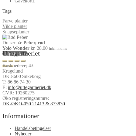
1
varer
Gavekort
1
vare
Tags
Farve planter
Vilde planter
Snapseplanter
Du ser på:
Peber, rød
Yolo Wonder
kr.
28,00
inkl. moms
Urtegartneriet
Tilføj til kurv
Buskhedevej 43
Kragelund
DK-8600 Silkeborg
T:
86 86 74 30
E:
info@urtegartneriet.dk
CVR: 19260275
Øko registreringsnumre:
DK-ØKO-050 21413 & 873830
Informationer
Handelsbetingelser
Nyheder