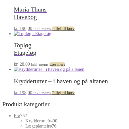
Maria Thuns
Havebog
kr.
190,00
inkl. moms
Tilføj til kurv
Topløg
Etageløg
kr.
28,00
inkl. moms
Læs mere
Krydderurter – i haven og på altanen
kr.
198,00
inkl. moms
Tilføj til kurv
Produkt kategorier
357
Frø
357
varer
90
Krydderurtefrø
90
76
varer
Lægeplantefrø
76