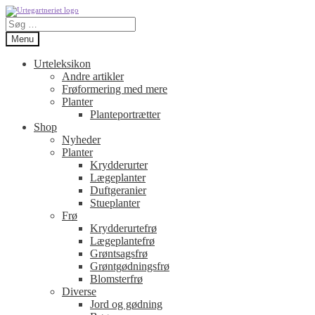
Spring
Spring
Søg
til
til
efter:
navigation
indhold
Menu
Urteleksikon
Andre artikler
Frøformering med mere
Planter
Planteportrætter
Shop
Nyheder
Planter
Krydderurter
Lægeplanter
Duftgeranier
Stueplanter
Frø
Krydderurtefrø
Lægeplantefrø
Grøntsagsfrø
Grøntgødningsfrø
Blomsterfrø
Diverse
Jord og gødning