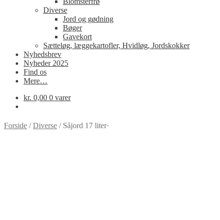
Blomsterfrø
Diverse
Jord og gødning
Bøger
Gavekort
Sætteløg, læggekartofler, Hvidløg, Jordskokker
Nyhedsbrev
Nyheder 2025
Find os
Mere…
kr.
0,00
0 varer
Forside
/
Diverse
/
Såjord 17 liter·