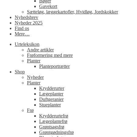
Bøger
Gavekort
Sætteløg, læggekartofler, Hvidløg, Jordskokker
Nyhedsbrev
Nyheder 2025
Find os
Mere…
Urteleksikon
Andre artikler
Frøformering med mere
Planter
Planteportrætter
Shop
Nyheder
Planter
Krydderurter
Lægeplanter
Duftgeranier
Stueplanter
Frø
Krydderurtefrø
Lægeplantefrø
Grøntsagsfrø
Grøntgødningsfrø