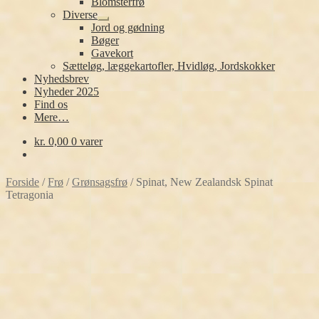
Blomsterfrø
Diverse
Udfold
Jord og gødning
undermenu
Bøger
Gavekort
Sætteløg, læggekartofler, Hvidløg, Jordskokker
Nyhedsbrev
Nyheder 2025
Find os
Mere…
kr.
0,00
0 varer
Forside
/
Frø
/
Grønsagsfrø
/
Spinat, New Zealandsk Spinat
Tetragonia