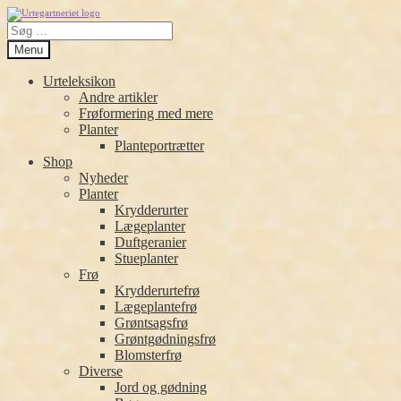
Spring
Spring
Søg
til
til
efter:
navigation
indhold
Menu
Urteleksikon
Andre artikler
Frøformering med mere
Planter
Planteportrætter
Shop
Nyheder
Planter
Krydderurter
Lægeplanter
Duftgeranier
Stueplanter
Frø
Krydderurtefrø
Lægeplantefrø
Grøntsagsfrø
Grøntgødningsfrø
Blomsterfrø
Diverse
Jord og gødning