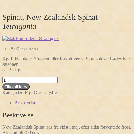
Spinat, New Zealandsk Spinat
Tetragonia
kr.
28,00
inkl. moms
Kødfulde blade. Sås sent eller forkultiveres. Skudspidser høstes hele
sæsonen.
ca. 25 frø.
Spinat,
New
Tilføj til kurv
Zealandsk
Kategorier:
Frø
,
Grønsagsfrø
Spinat
Tetragonia
Beskrivelse
antal
Beskrivelse
New Zealandsk Spinat sås fra sidst i maj, efter sidst forventede frost.
Afstand 50×50 cm.