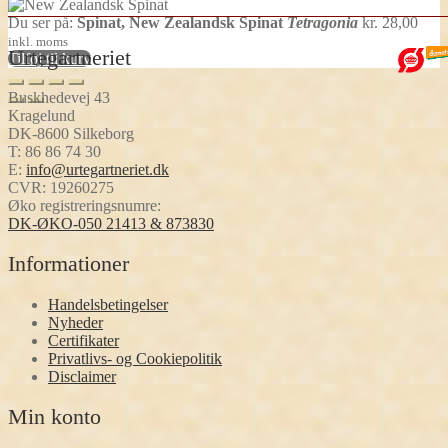
Du ser på:
Spinat, New Zealandsk Spinat
Tetragonia
kr.
28,00
inkl. moms
Urtegartneriet
Tilføj til kurv
Buskhedevej 43
Kragelund
DK-8600 Silkeborg
T:
86 86 74 30
E:
info@urtegartneriet.dk
CVR: 19260275
Øko registreringsnumre:
DK-ØKO-050 21413 & 873830
Informationer
Handelsbetingelser
Nyheder
Certifikater
Privatlivs- og Cookiepolitik
Disclaimer
Min konto