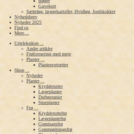
Bøger
Gavekort
Sætteløg, læggekartofler, Hvidløg, Jordskokker
Nyhedsbrev
Nyheder 2025
Find os
Mere…
Urteleksikon
Udfold
Andre artikler
undermenu
Frøformering med mere
Planter
Udfold
Planteportrætter
undermenu
Shop
Udfold
Nyheder
undermenu
Planter
Udfold
Krydderurter
undermenu
Lægeplanter
Duftgeranier
Stueplanter
Frø
Udfold
Krydderurtefrø
undermenu
Lægeplantefrø
Grøntsagsfrø
Grøntgødningsfrø