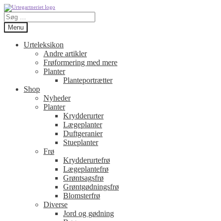
Spring
Spring
Søg
til
til
efter:
navigation
indhold
Menu
Urteleksikon
Andre artikler
Frøformering med mere
Planter
Planteportrætter
Shop
Nyheder
Planter
Krydderurter
Lægeplanter
Duftgeranier
Stueplanter
Frø
Krydderurtefrø
Lægeplantefrø
Grøntsagsfrø
Grøntgødningsfrø
Blomsterfrø
Diverse
Jord og gødning