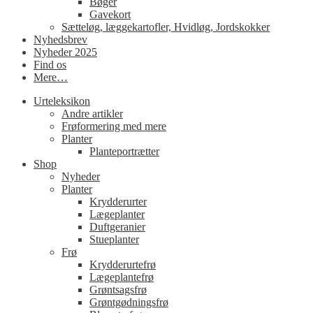
Bøger
Gavekort
Sætteløg, læggekartofler, Hvidløg, Jordskokker
Nyhedsbrev
Nyheder 2025
Find os
Mere…
Urteleksikon
Andre artikler
Frøformering med mere
Planter
Planteportrætter
Shop
Nyheder
Planter
Krydderurter
Lægeplanter
Duftgeranier
Stueplanter
Frø
Krydderurtefrø
Lægeplantefrø
Grøntsagsfrø
Grøntgødningsfrø