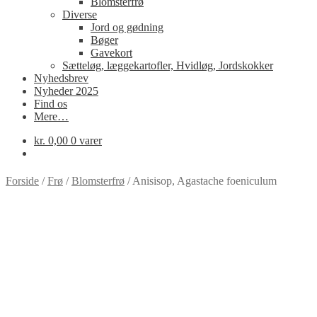
Blomsterfrø
Diverse
Jord og gødning
Bøger
Gavekort
Sætteløg, læggekartofler, Hvidløg, Jordskokker
Nyhedsbrev
Nyheder 2025
Find os
Mere…
kr.
0,00
0 varer
Forside
/
Frø
/
Blomsterfrø
/
Anisisop, Agastache foeniculum