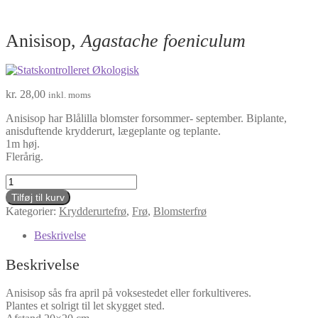
Anisisop,
Agastache foeniculum
kr.
28,00
inkl. moms
Anisisop har Blålilla blomster forsommer- september. Biplante,
anisduftende krydderurt, lægeplante og teplante.
1m høj.
Flerårig.
Anisisop,
Agastache
Tilføj til kurv
foeniculum
Kategorier:
Krydderurtefrø
,
Frø
,
Blomsterfrø
antal
Beskrivelse
Beskrivelse
Anisisop sås fra april på voksestedet eller forkultiveres.
Plantes et solrigt til let skygget sted.