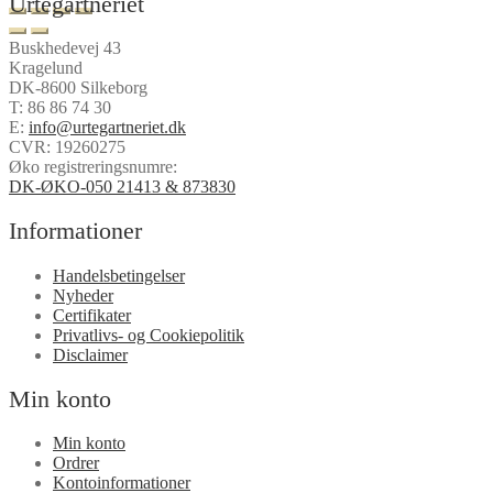
Urtegartneriet
Buskhedevej 43
Kragelund
DK-8600 Silkeborg
T:
86 86 74 30
E:
info@urtegartneriet.dk
CVR: 19260275
Øko registreringsnumre:
DK-ØKO-050 21413 & 873830
Informationer
Handelsbetingelser
Nyheder
Certifikater
Privatlivs- og Cookiepolitik
Disclaimer
Min konto
Min konto
Ordrer
Kontoinformationer