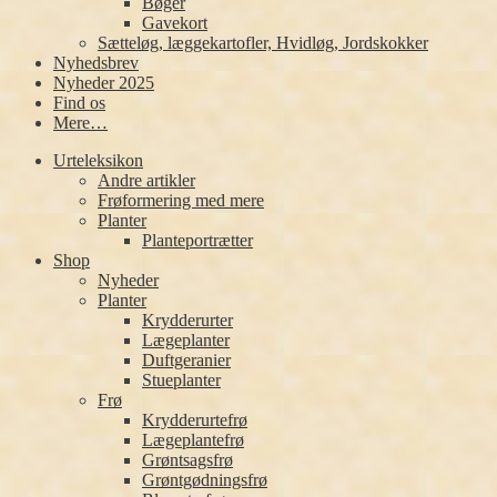
Bøger
Gavekort
Sætteløg, læggekartofler, Hvidløg, Jordskokker
Nyhedsbrev
Nyheder 2025
Find os
Mere…
Urteleksikon
Andre artikler
Frøformering med mere
Planter
Planteportrætter
Shop
Nyheder
Planter
Krydderurter
Lægeplanter
Duftgeranier
Stueplanter
Frø
Krydderurtefrø
Lægeplantefrø
Grøntsagsfrø
Grøntgødningsfrø