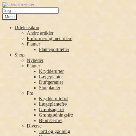
Spring
Spring
Søg
til
til
efter:
navigation
indhold
Menu
Urteleksikon
Andre artikler
Frøformering med mere
Planter
Planteportrætter
Shop
Nyheder
Planter
Krydderurter
Lægeplanter
Duftgeranier
Stueplanter
Frø
Krydderurtefrø
Lægeplantefrø
Grøntsagsfrø
Grøntgødningsfrø
Blomsterfrø
Diverse
Jord og gødning