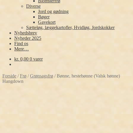
Blomsterfrø
Diverse
Jord og gødning
Bøger
Gavekort
Sætteløg, læggekartofler, Hvidløg, Jordskokker
Nyhedsbrev
Nyheder 2025
Find os
Mere…
kr.
0,00
0 varer
Forside
/
Frø
/
Grønsagsfrø
/
Bønne, hestebønne (Valsk bønne)
Hangdown