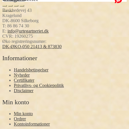
Buskhedevej 43
Kragelund
DK-8600 Silkeborg
T:
86 86 74 30
E:
info@urtegartneriet.dk
CVR: 19260275
Øko registreringsnumre:
DK-ØKO-050 21413 & 873830
Informationer
Handelsbetingelser
Nyheder
Certifikater
Privatlivs- og Cookiepolitik
Disclaimer
Min konto
Min konto
Ordrer
Kontoinformationer