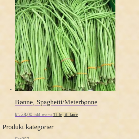
Bønne, Spaghetti/Meterbønne
kr.
28,00
inkl. moms
Tilføj til kurv
Produkt kategorier
357