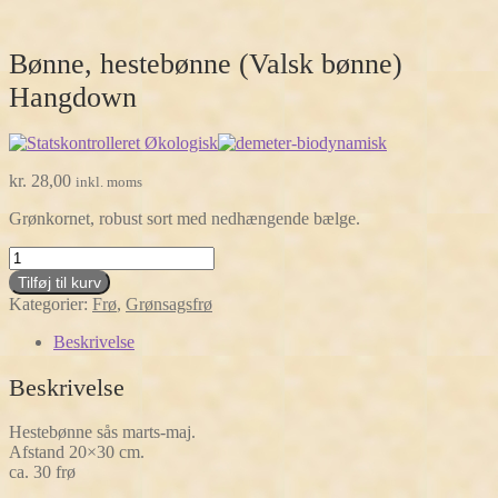
Bønne, hestebønne (Valsk bønne)
Hangdown
kr.
28,00
inkl. moms
Grønkornet, robust sort med nedhængende bælge.
Bønne,
hestebønne
Tilføj til kurv
(Valsk
Kategorier:
Frø
,
Grønsagsfrø
bønne)
Hangdown
Beskrivelse
antal
Beskrivelse
Hestebønne sås marts-maj.
Afstand 20×30 cm.
ca. 30 frø