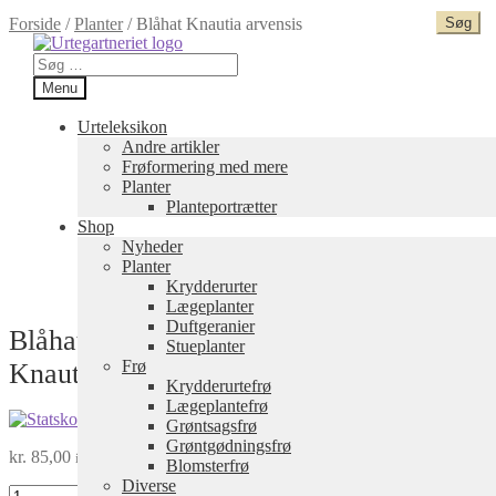
Forside
/
Planter
/
Blåhat Knautia arvensis
Spring
Spring
til
til
Søg
navigation
indhold
efter:
Menu
Urteleksikon
Andre artikler
Frøformering med mere
Planter
Planteportrætter
Shop
Nyheder
Planter
Krydderurter
Lægeplanter
Duftgeranier
Blåhat
Stueplanter
Frø
Knautia arvensis
Krydderurtefrø
Lægeplantefrø
Grøntsagsfrø
Grøntgødningsfrø
kr.
85,00
inkl. moms
Blomsterfrø
Diverse
Blåhat