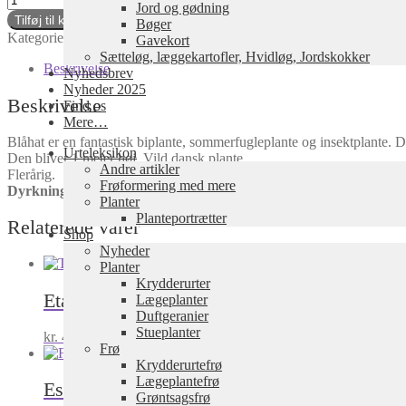
Jord og gødning
Knautia
Tilføj til kurv
Bøger
arvensis
Kategorier:
Lægeplanter
,
Planter
Tags:
Farveplanter
,
Vilde planter
Gavekort
antal
Sætteløg, læggekartofler, Hvidløg, Jordskokker
Beskrivelse
Nyhedsbrev
Nyheder 2025
Beskrivelse
Find os
Mere…
Blåhat er en fantastisk biplante, sommerfugleplante og insektplante. D
Urteleksikon
Den bliver 1 meter høj. Vild dansk plante.
Andre artikler
Flerårig.
Frøformering med mere
Dyrkning:
Sol-halvskygge. Den kan klare sig på mager jord.
Planter
Planteportrætter
Relaterede varer
Shop
Nyheder
Planter
Krydderurter
Etageløg / Topløg
Allium cepa var. proliferu
Lægeplanter
Duftgeranier
Stueplanter
kr.
45,00
inkl. moms
Tilføj til kurv
Frø
Krydderurtefrø
Lægeplantefrø
Estragon
Grøntsagsfrø