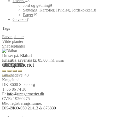
48
varer
Diverse
48
varer
9
Jord og gødning
9
varer
18
Sætteløg, Kartofler, Hvidløg, Jordskokker
18
19
varer
Bøger
19
1
varer
Gavekort
1
vare
Tags
Farve planter
Vilde planter
Snapseplanter
Du ser på:
Blåhat
Knautia arvensis
kr.
85,00
inkl. moms
Urtegartneriet
Tilføj til kurv
Buskhedevej 43
Kragelund
DK-8600 Silkeborg
T:
86 86 74 30
E:
info@urtegartneriet.dk
CVR: 19260275
Øko registreringsnumre:
DK-ØKO-050 21413 & 873830