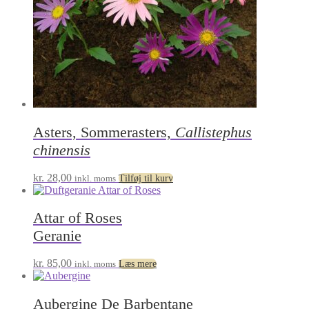
Asters, Sommerasters,
Callistephus
chinensis
kr.
28,00
inkl. moms
Tilføj til kurv
Attar of Roses
Geranie
kr.
85,00
inkl. moms
Læs mere
Aubergine De Barbentane