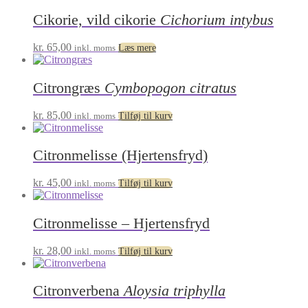
Cikorie, vild cikorie
Cichorium intybus
kr.
65,00
inkl. moms
Læs mere
Citrongræs
Cymbopogon citratus
kr.
85,00
inkl. moms
Tilføj til kurv
Citronmelisse (Hjertensfryd)
kr.
45,00
inkl. moms
Tilføj til kurv
Citronmelisse – Hjertensfryd
kr.
28,00
inkl. moms
Tilføj til kurv
Citronverbena
Aloysia triphylla