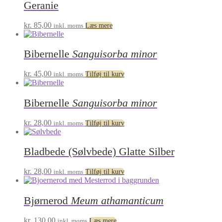
Geranie
kr.
85,00
inkl. moms
Læs mere
Bibernelle
Sanguisorba minor
kr.
45,00
inkl. moms
Tilføj til kurv
Bibernelle
Sanguisorba minor
kr.
28,00
inkl. moms
Tilføj til kurv
Bladbede (Sølvbede) Glatte Silber
kr.
28,00
inkl. moms
Tilføj til kurv
Bjørnerod
Meum athamanticum
kr.
130,00
inkl. moms
Læs mere