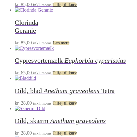
kr.
85,00
inkl. moms
Tilføj til kurv
Clorinda
Geranie
kr.
85,00
inkl. moms
Læs mere
Cypresvortemælk
Euphorbia cyparissias
kr.
65,00
inkl. moms
Tilføj til kurv
Dild, blad
Anethum graveolens
Tetra
kr.
28,00
inkl. moms
Tilføj til kurv
Dild, skærm
Anethum graveolens
kr.
28,00
inkl. moms
Tilføj til kurv