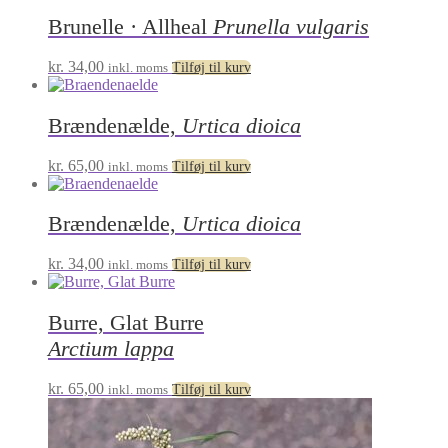
Brunelle · Allheal
Prunella vulgaris
kr.
34,00
inkl. moms
Tilføj til kurv
Brændenælde,
Urtica dioica
kr.
65,00
inkl. moms
Tilføj til kurv
Brændenælde,
Urtica dioica
kr.
34,00
inkl. moms
Tilføj til kurv
Burre, Glat Burre
Arctium lappa
kr.
65,00
inkl. moms
Tilføj til kurv