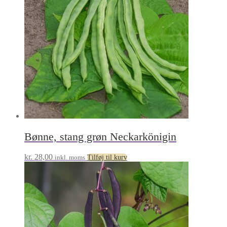
Bønne, stang grøn Neckarkönigin
kr.
28,00
inkl. moms
Tilføj til kurv