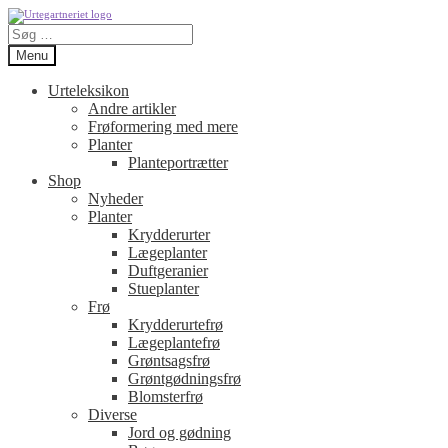
Spring
Spring
Søg
til
til
efter:
navigation
indhold
Menu
Urteleksikon
Andre artikler
Frøformering med mere
Planter
Planteportrætter
Shop
Nyheder
Planter
Krydderurter
Lægeplanter
Duftgeranier
Stueplanter
Frø
Krydderurtefrø
Lægeplantefrø
Grøntsagsfrø
Grøntgødningsfrø
Blomsterfrø
Diverse
Jord og gødning