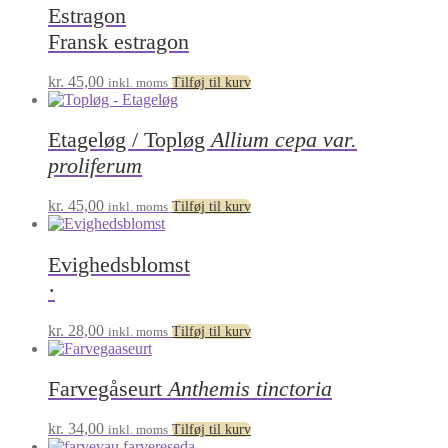
Estragon
Fransk estragon
kr.
45,00
inkl. moms
Tilføj til kurv
Etageløg / Topløg
Allium cepa var.
proliferum
kr.
45,00
inkl. moms
Tilføj til kurv
Evighedsblomst
·
kr.
28,00
inkl. moms
Tilføj til kurv
Farvegåseurt
Anthemis tinctoria
kr.
34,00
inkl. moms
Tilføj til kurv