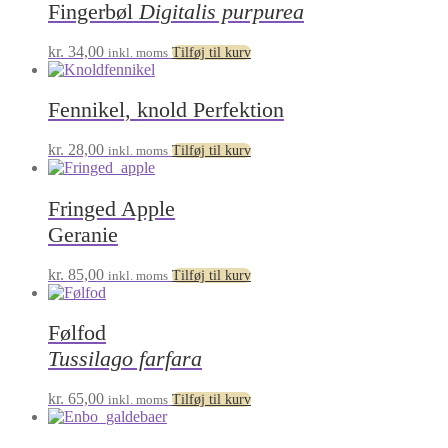
Fingerbøl
Digitalis purpurea
kr.
34,00
inkl. moms
Tilføj til kurv
Fennikel, knold Perfektion
kr.
28,00
inkl. moms
Tilføj til kurv
Fringed Apple
Geranie
kr.
85,00
inkl. moms
Tilføj til kurv
Følfod
Tussilago farfara
kr.
65,00
inkl. moms
Tilføj til kurv