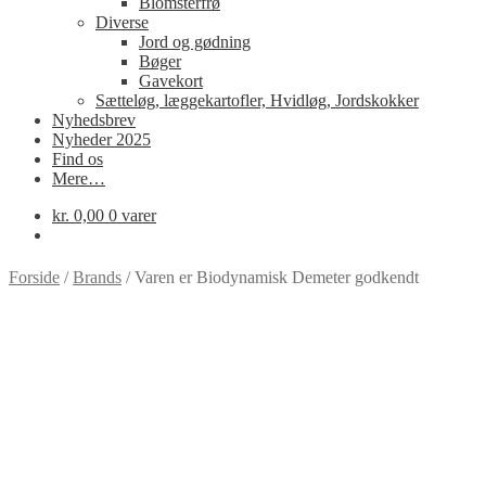
Blomsterfrø
Diverse
Jord og gødning
Bøger
Gavekort
Sætteløg, læggekartofler, Hvidløg, Jordskokker
Nyhedsbrev
Nyheder 2025
Find os
Mere…
kr.
0,00
0 varer
Forside
/
Brands
/
Varen er Biodynamisk Demeter godkendt