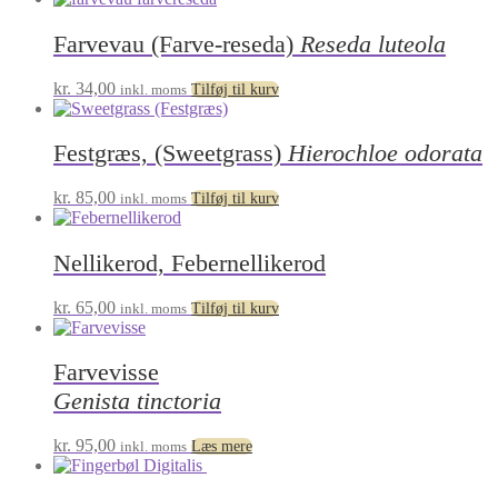
Farvevau (Farve-reseda)
Reseda luteola
kr.
34,00
inkl. moms
Tilføj til kurv
Festgræs, (Sweetgrass)
Hierochloe odorata
kr.
85,00
inkl. moms
Tilføj til kurv
Nellikerod, Febernellikerod
kr.
65,00
inkl. moms
Tilføj til kurv
Farvevisse
Genista tinctoria
kr.
95,00
inkl. moms
Læs mere