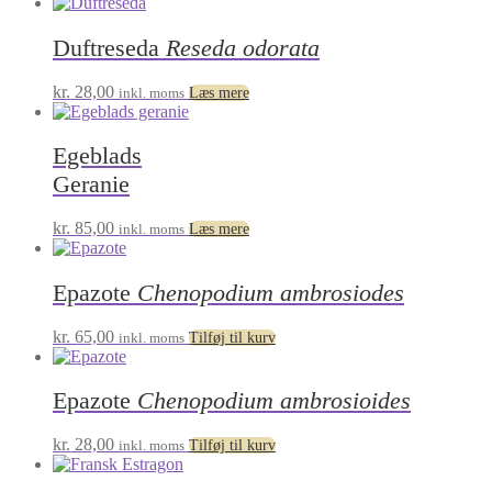
Duftreseda
Reseda odorata
kr.
28,00
inkl. moms
Læs mere
Egeblads
Geranie
kr.
85,00
inkl. moms
Læs mere
Epazote
Chenopodium ambrosiodes
kr.
65,00
inkl. moms
Tilføj til kurv
Epazote
Chenopodium ambrosioides
kr.
28,00
inkl. moms
Tilføj til kurv