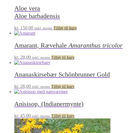
Aloe vera
Aloe barbadensis
kr.
150,00
inkl. moms
Tilføj til kurv
Amarant, Rævehale
Amaranthus tricolor
kr.
28,00
inkl. moms
Tilføj til kurv
Ananaskirsebær Schönbrunner Gold
kr.
28,00
inkl. moms
Tilføj til kurv
Anisisop, (Indianermynte)
kr.
45,00
inkl. moms
Tilføj til kurv