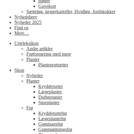
Bøger
Gavekort
Sætteløg, læggekartofler, Hvidløg, Jordskokker
Nyhedsbrev
Nyheder 2025
Find os
Mere…
Urteleksikon
Andre artikler
Frøformering med mere
Planter
Planteportrætter
Shop
Nyheder
Planter
Krydderurter
Lægeplanter
Duftgeranier
Stueplanter
Frø
Krydderurtefrø
Lægeplantefrø
Grøntsagsfrø
Grøntgødningsfrø