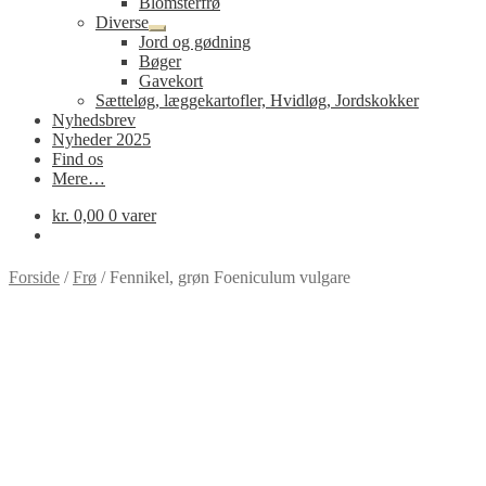
Blomsterfrø
Diverse
Udfold
Jord og gødning
undermenu
Bøger
Gavekort
Sætteløg, læggekartofler, Hvidløg, Jordskokker
Nyhedsbrev
Nyheder 2025
Find os
Mere…
kr.
0,00
0 varer
Forside
/
Frø
/
Fennikel, grøn Foeniculum vulgare