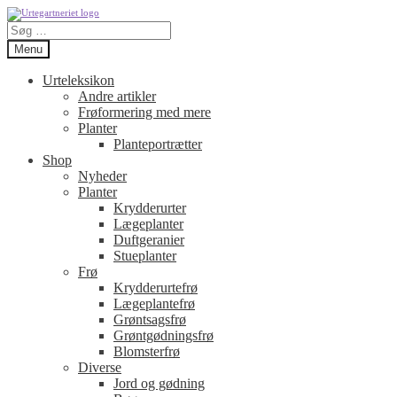
Spring
Spring
Søg
til
til
efter:
navigation
indhold
Menu
Urteleksikon
Andre artikler
Frøformering med mere
Planter
Planteportrætter
Shop
Nyheder
Planter
Krydderurter
Lægeplanter
Duftgeranier
Stueplanter
Frø
Krydderurtefrø
Lægeplantefrø
Grøntsagsfrø
Grøntgødningsfrø
Blomsterfrø
Diverse
Jord og gødning