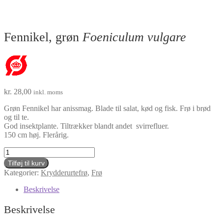
Fennikel, grøn
Foeniculum vulgare
kr.
28,00
inkl. moms
Grøn Fennikel har anissmag. Blade til salat, kød og fisk. Frø i brød
og til te.
God insektplante. Tiltrækker blandt andet svirrefluer.
150 cm høj. Flerårig.
Fennikel,
grøn
Tilføj til kurv
Foeniculum
Kategorier:
Krydderurtefrø
,
Frø
vulgare
antal
Beskrivelse
Beskrivelse