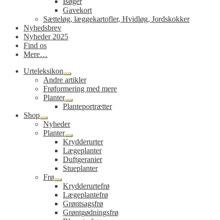
Bøger
Gavekort
Sætteløg, læggekartofler, Hvidløg, Jordskokker
Nyhedsbrev
Nyheder 2025
Find os
Mere…
Urteleksikon
Udfold
Andre artikler
undermenu
Frøformering med mere
Planter
Udfold
Planteportrætter
undermenu
Shop
Udfold
Nyheder
undermenu
Planter
Udfold
Krydderurter
undermenu
Lægeplanter
Duftgeranier
Stueplanter
Frø
Udfold
Krydderurtefrø
undermenu
Lægeplantefrø
Grøntsagsfrø
Grøntgødningsfrø