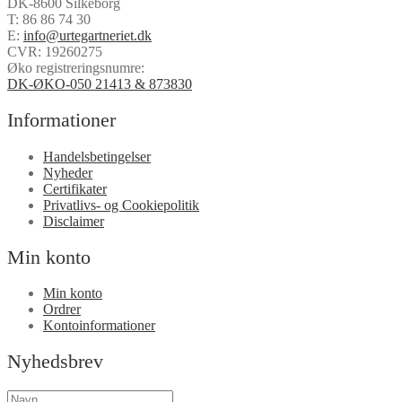
DK-8600 Silkeborg
T:
86 86 74 30
E:
info@urtegartneriet.dk
CVR: 19260275
Øko registreringsnumre:
DK-ØKO-050 21413 & 873830
Informationer
Handelsbetingelser
Nyheder
Certifikater
Privatlivs- og Cookiepolitik
Disclaimer
Min konto
Min konto
Ordrer
Kontoinformationer
Nyhedsbrev