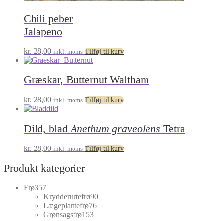
Chili peber
Jalapeno
kr.
28,00
inkl. moms
Tilføj til kurv
Græskar, Butternut Waltham
kr.
28,00
inkl. moms
Tilføj til kurv
Dild, blad
Anethum graveolens
Tetra
kr.
28,00
inkl. moms
Tilføj til kurv
Produkt kategorier
357
Frø
357
varer
90
Krydderurtefrø
90
76
varer
Lægeplantefrø
76
153
varer
Grønsagsfrø
153