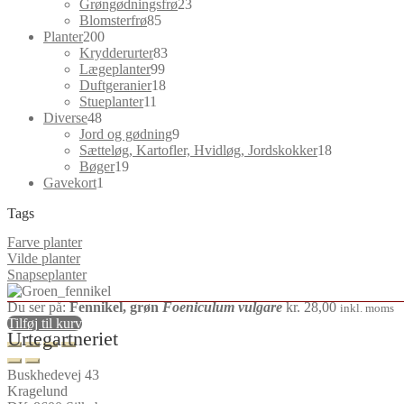
varer
23
Grøngødningsfrø
23
85
varer
Blomsterfrø
85
200
varer
Planter
200
varer
83
Krydderurter
83
99
varer
Lægeplanter
99
varer
18
Duftgeranier
18
11
varer
Stueplanter
11
48
varer
Diverse
48
varer
9
Jord og gødning
9
varer
18
Sætteløg, Kartofler, Hvidløg, Jordskokker
18
19
varer
Bøger
19
1
varer
Gavekort
1
vare
Tags
Farve planter
Vilde planter
Snapseplanter
Du ser på:
Fennikel, grøn
Foeniculum vulgare
kr.
28,00
inkl. moms
Tilføj til kurv
Urtegartneriet
Buskhedevej 43
Kragelund