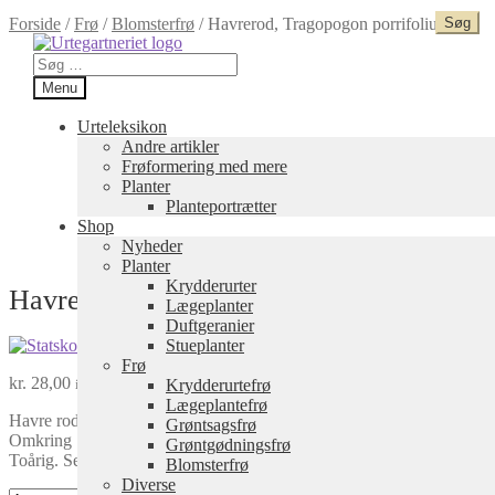
Forside
/
Frø
/
Blomsterfrø
/
Havrerod, Tragopogon porrifolius
Spring
Spring
til
til
Søg
navigation
indhold
efter:
Menu
Urteleksikon
Andre artikler
Frøformering med mere
Planter
Planteportrætter
Shop
Nyheder
Planter
Krydderurter
Havrerod,
Tragopogon porrifolius
Lægeplanter
Duftgeranier
Stueplanter
Frø
kr.
28,00
Krydderurtefrø
inkl. moms
Lægeplantefrø
Havre rod blomstrer andet år. Roden kan spises første år.
Grøntsagsfrø
Omkring 1 meter høj.
Grøntgødningsfrø
Toårig. Selvsår.
Blomsterfrø
Diverse