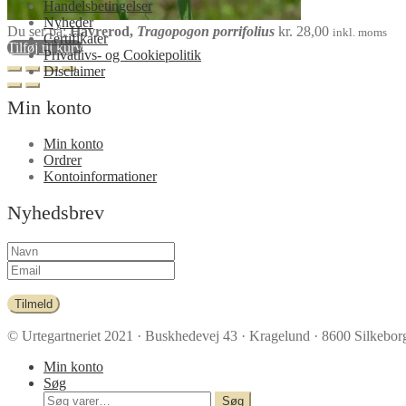
Handelsbetingelser
Nyheder
Du ser på:
Havrerod,
Tragopogon porrifolius
kr.
28,00
inkl. moms
Certifikater
Tilføj til kurv
Privatlivs- og Cookiepolitik
Disclaimer
Min konto
Min konto
Ordrer
Kontoinformationer
Nyhedsbrev
Tilmeld
© Urtegartneriet 2021
· Buskhedevej 43 · Kragelund · 8600 Silkeborg
Min konto
Søg
Søg
Søg