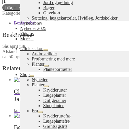
Havrerod,
Jord og gødning
Tragopogon
Bøger
Tilføj til kurv
porrifolius
Gavekort
Kategorier:
Frø
,
Blomsterfrø
Tag:
Vilde planter
antal
Sætteløg, læggekartofler, Hvidløg, Jordskokker
Beskrivelse
Nyhedsbrev
Nyheder 2025
Beskrivelse
Find os
Mere…
Sås april-juli.
Urteleksikon
Afstand 10×40 cm.
Udfold
Andre artikler
ca. 50 frø.
undermenu
Frøformering med mere
Planter
Relaterede varer
Udfold
Planteportrætter
undermenu
Shop
Udfold
Nyheder
undermenu
Planter
Udfold
Krydderurter
Chili peber
undermenu
Lægeplanter
Jalapeno
Duftgeranier
Stueplanter
kr.
28,00
Frø
inkl. moms
Tilføj til kurv
Udfold
Krydderurtefrø
undermenu
Lægeplantefrø
Bønne, hestebønne (Valsk bønne) Hangdow
Grøntsagsfrø