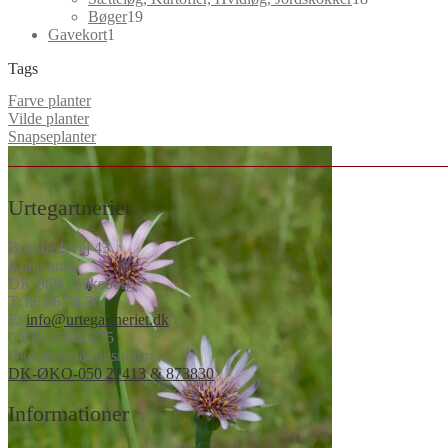
19
varer
Bøger
19
1
varer
Gavekort
1
vare
Tags
Farve planter
Vilde planter
Snapseplanter
Urtegartneriet
Buskhedevej 43
Kragelund
DK-8600 Silkeborg
T:
86 86 74 30
E:
info@urtegartneriet.dk
CVR: 19260275
Øko registreringsnumre:
DK-ØKO-050 21413 & 873830
Informationer