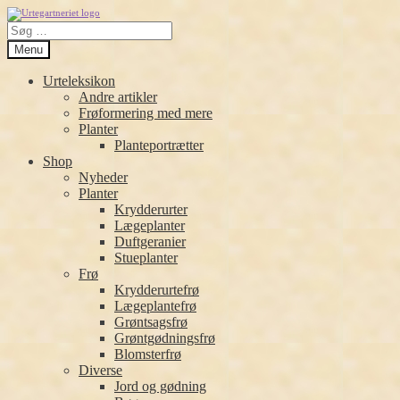
Spring
Spring
Søg
til
til
efter:
navigation
indhold
Menu
Urteleksikon
Andre artikler
Frøformering med mere
Planter
Planteportrætter
Shop
Nyheder
Planter
Krydderurter
Lægeplanter
Duftgeranier
Stueplanter
Frø
Krydderurtefrø
Lægeplantefrø
Grøntsagsfrø
Grøntgødningsfrø
Blomsterfrø
Diverse
Jord og gødning