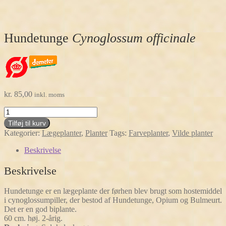
Hundetunge
Cynoglossum officinale
kr.
85,00
inkl. moms
Hundetunge
Cynoglossum
Tilføj til kurv
officinale
Kategorier:
Lægeplanter
,
Planter
Tags:
Farveplanter
,
Vilde planter
antal
Beskrivelse
Beskrivelse
Hundetunge er en lægeplante der førhen blev brugt som hostemiddel
i cynoglossumpiller, der bestod af Hundetunge, Opium og Bulmeurt.
Det er en god biplante.
60 cm. høj. 2-årig.