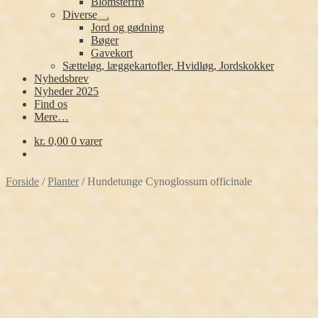
Blomsterfrø
Diverse
Udfold
Jord og gødning
undermenu
Bøger
Gavekort
Sætteløg, læggekartofler, Hvidløg, Jordskokker
Nyhedsbrev
Nyheder 2025
Find os
Mere…
kr.
0,00
0 varer
Forside
/
Planter
/
Hundetunge Cynoglossum officinale