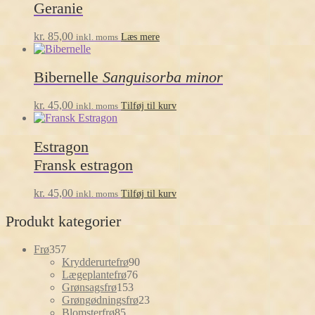
Geranie
kr.
85,00
inkl. moms
Læs mere
Bibernelle
Sanguisorba minor
kr.
45,00
inkl. moms
Tilføj til kurv
Estragon
Fransk estragon
kr.
45,00
inkl. moms
Tilføj til kurv
Produkt kategorier
357
Frø
357
varer
90
Krydderurtefrø
90
76
varer
Lægeplantefrø
76
153
varer
Grønsagsfrø
153
varer
23
Grøngødningsfrø
23
85
varer
Blomsterfrø
85