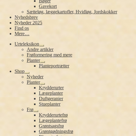
Bøger
Gavekort
Sætteløg, læggekartofler, Hvidløg, Jordskokker
Nyhedsbrev
Nyheder 2025
Find os
Mere…
Urteleksikon
Udfold
Andre artikler
undermenu
Frøformering med mere
Planter
Udfold
Planteportrætter
undermenu
Shop
Udfold
Nyheder
undermenu
Planter
Udfold
Krydderurter
undermenu
Lægeplanter
Duftgeranier
Stueplanter
Frø
Udfold
Krydderurtefrø
undermenu
Lægeplantefrø
Grøntsagsfrø
Grøntgødningsfrø