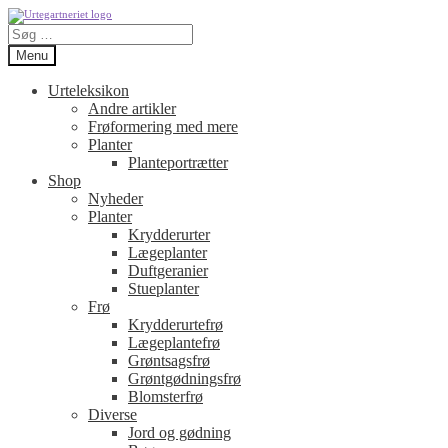
Spring
Spring
Søg
til
til
efter:
navigation
indhold
Menu
Urteleksikon
Andre artikler
Frøformering med mere
Planter
Planteportrætter
Shop
Nyheder
Planter
Krydderurter
Lægeplanter
Duftgeranier
Stueplanter
Frø
Krydderurtefrø
Lægeplantefrø
Grøntsagsfrø
Grøntgødningsfrø
Blomsterfrø
Diverse
Jord og gødning