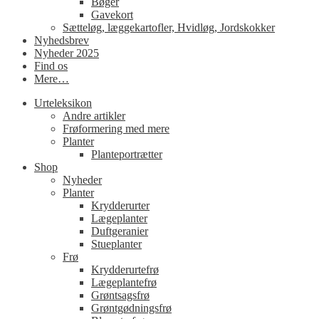
Bøger
Gavekort
Sætteløg, læggekartofler, Hvidløg, Jordskokker
Nyhedsbrev
Nyheder 2025
Find os
Mere…
Urteleksikon
Andre artikler
Frøformering med mere
Planter
Planteportrætter
Shop
Nyheder
Planter
Krydderurter
Lægeplanter
Duftgeranier
Stueplanter
Frø
Krydderurtefrø
Lægeplantefrø
Grøntsagsfrø
Grøntgødningsfrø