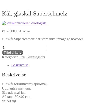
Kål, glaskål Superschmelz
kr.
28,00
inkl. moms
Glaskål Superschmelz har store ikke træagtige hoveder.
Kål,
glaskål
Tilføj til kurv
Superschmelz
Kategorier:
Frø
,
Grønsagsfrø
antal
Beskrivelse
Beskrivelse
Glaskål forkultiveres april-maj.
Udplantes maj-juni.
Sås ude maj-juli.
Afstand 30×40 cm.
ca. 50 frø.