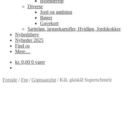
Blomsterfrø
Diverse
Jord og gødning
Bøger
Gavekort
Sætteløg, læggekartofler, Hvidløg, Jordskokker
Nyhedsbrev
Nyheder 2025
Find os
Mere…
kr.
0,00
0 varer
Forside
/
Frø
/
Grønsagsfrø
/
Kål, glaskål Superschmelz