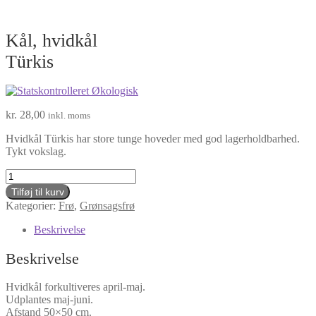
Kål, hvidkål
Türkis
kr.
28,00
inkl. moms
Hvidkål Türkis har store tunge hoveder med god lagerholdbarhed.
Tykt vokslag.
Kål,
hvidkål
Tilføj til kurv
Türkis
Kategorier:
Frø
,
Grønsagsfrø
antal
Beskrivelse
Beskrivelse
Hvidkål forkultiveres april-maj.
Udplantes maj-juni.
Afstand 50×50 cm.