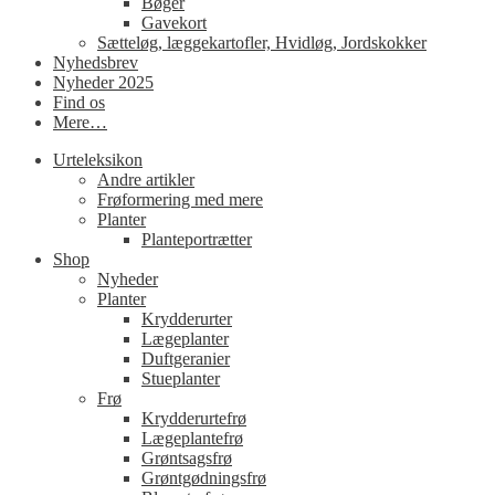
Bøger
Gavekort
Sætteløg, læggekartofler, Hvidløg, Jordskokker
Nyhedsbrev
Nyheder 2025
Find os
Mere…
Urteleksikon
Andre artikler
Frøformering med mere
Planter
Planteportrætter
Shop
Nyheder
Planter
Krydderurter
Lægeplanter
Duftgeranier
Stueplanter
Frø
Krydderurtefrø
Lægeplantefrø
Grøntsagsfrø
Grøntgødningsfrø