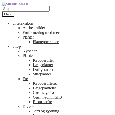
Spring
Spring
Søg
til
til
efter:
navigation
indhold
Menu
Urteleksikon
Andre artikler
Frøformering med mere
Planter
Planteportrætter
Shop
Nyheder
Planter
Krydderurter
Lægeplanter
Duftgeranier
Stueplanter
Frø
Krydderurtefrø
Lægeplantefrø
Grøntsagsfrø
Grøntgødningsfrø
Blomsterfrø
Diverse
Jord og gødning