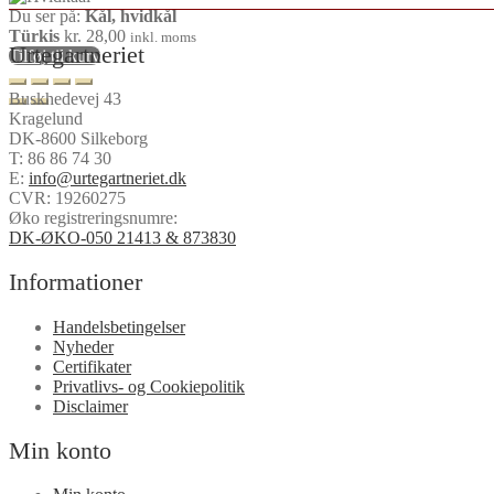
Du ser på:
Kål, hvidkål
Türkis
kr.
28,00
inkl. moms
Urtegartneriet
Tilføj til kurv
Buskhedevej 43
Kragelund
DK-8600 Silkeborg
T:
86 86 74 30
E:
info@urtegartneriet.dk
CVR: 19260275
Øko registreringsnumre:
DK-ØKO-050 21413 & 873830
Informationer
Handelsbetingelser
Nyheder
Certifikater
Privatlivs- og Cookiepolitik
Disclaimer
Min konto