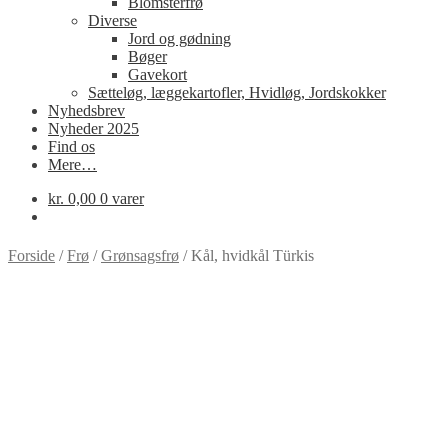
Blomsterfrø
Diverse
Jord og gødning
Bøger
Gavekort
Sætteløg, læggekartofler, Hvidløg, Jordskokker
Nyhedsbrev
Nyheder 2025
Find os
Mere…
kr.
0,00
0 varer
Forside
/
Frø
/
Grønsagsfrø
/
Kål, hvidkål Türkis