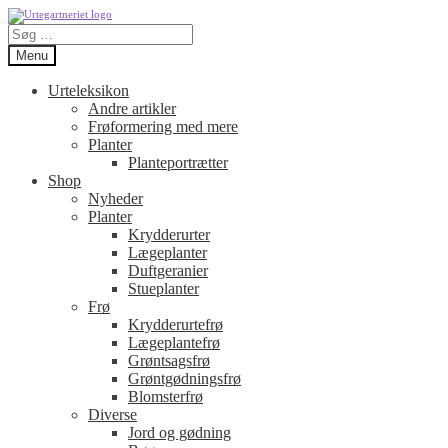
Spring
Spring
Søg
til
til
efter:
navigation
indhold
Menu
Urteleksikon
Andre artikler
Frøformering med mere
Planter
Planteportrætter
Shop
Nyheder
Planter
Krydderurter
Lægeplanter
Duftgeranier
Stueplanter
Frø
Krydderurtefrø
Lægeplantefrø
Grøntsagsfrø
Grøntgødningsfrø
Blomsterfrø
Diverse
Jord og gødning