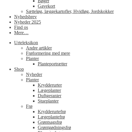
Bøger
Gavekort
Sætteløg, læggekartofler, Hvidløg, Jordskokker
Nyhedsbrev
Nyheder 2025
Find os
Mere…
Urteleksikon
Andre artikler
Frøformering med mere
Planter
Planteportrætter
Shop
Nyheder
Planter
Krydderurter
Lægeplanter
Duftgeranier
Stueplanter
Frø
Krydderurtefrø
Lægeplantefrø
Grøntsagsfrø
Grøntgødningsfrø