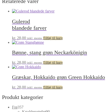
Relaterede varer
Gulerod
blandede farver
kr.
28,00
inkl. moms
Tilføj til kurv
Bønne, stang grøn Neckarkönigin
kr.
28,00
inkl. moms
Tilføj til kurv
Græskar, Hokkaido grøn Green Hokkaido
kr.
28,00
inkl. moms
Tilføj til kurv
Produkt kategorier
357
Frø
357
varer
90
Krydderurtefrø
90