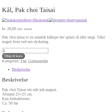
Kål, Pak choi Taisai
kr.
28,00
inkl. moms
Pak choi taisai er en asiatisk kåltype der spises rå eller stegt. Tåler
nogen frost ved sen dyrkning.
Kål,
Pak
Tilføj til kurv
choi
Kategorier:
Frø
,
Grønsagsfrø
Taisai
antal
Beskrivelse
Beskrivelse
Pak choi Taisai sås ude juli-august.
Afstand 25×25 cm.
Kan forkultiveres.
Ca. 50 frø