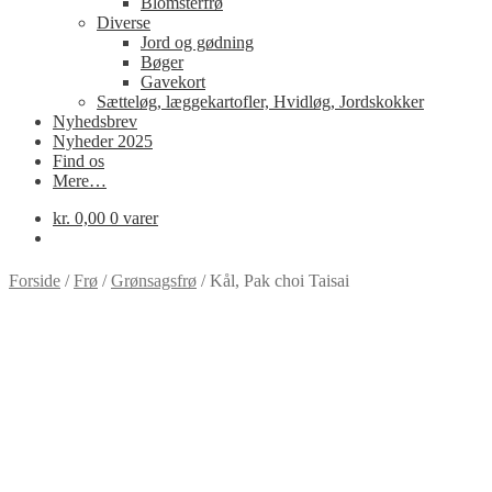
Blomsterfrø
Diverse
Jord og gødning
Bøger
Gavekort
Sætteløg, læggekartofler, Hvidløg, Jordskokker
Nyhedsbrev
Nyheder 2025
Find os
Mere…
kr.
0,00
0 varer
Forside
/
Frø
/
Grønsagsfrø
/
Kål, Pak choi Taisai