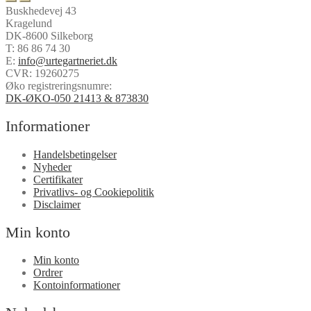
Buskhedevej 43
Kragelund
DK-8600 Silkeborg
T:
86 86 74 30
E:
info@urtegartneriet.dk
CVR: 19260275
Øko registreringsnumre:
DK-ØKO-050 21413 & 873830
Informationer
Handelsbetingelser
Nyheder
Certifikater
Privatlivs- og Cookiepolitik
Disclaimer
Min konto
Min konto
Ordrer
Kontoinformationer