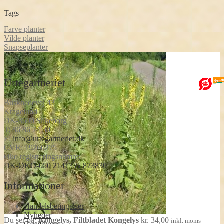
vare
Tags
Farve planter
Vilde planter
Snapseplanter
Urtegartneriet
Buskhedevej 43
Kragelund
DK-8600 Silkeborg
T:
86 86 74 30
E:
info@urtegartneriet.dk
CVR: 19260275
Øko registreringsnumre:
DK-ØKO-050 21413 & 873830
Informationer
Handelsbetingelser
Nyheder
Du ser på:
Kongelys, Filtbladet Kongelys
kr.
34,00
inkl. moms