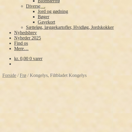
Blomsterfrø
Diverse
Udfold
Jord og gødning
undermenu
Bøger
Gavekort
Sætteløg, læggekartofler, Hvidløg, Jordskokker
Nyhedsbrev
Nyheder 2025
Find os
Mere…
kr.
0,00
0 varer
Forside
/
Frø
/
Kongelys, Filtbladet Kongelys