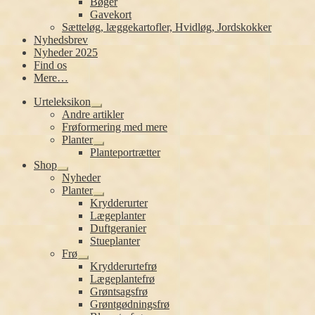
Bøger
Gavekort
Sætteløg, læggekartofler, Hvidløg, Jordskokker
Nyhedsbrev
Nyheder 2025
Find os
Mere…
Urteleksikon
Udfold
Andre artikler
undermenu
Frøformering med mere
Planter
Udfold
Planteportrætter
undermenu
Shop
Udfold
Nyheder
undermenu
Planter
Udfold
Krydderurter
undermenu
Lægeplanter
Duftgeranier
Stueplanter
Frø
Udfold
Krydderurtefrø
undermenu
Lægeplantefrø
Grøntsagsfrø
Grøntgødningsfrø