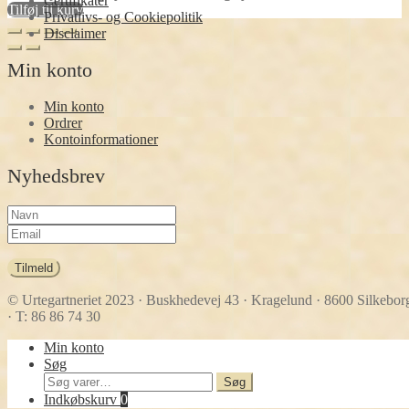
Certifikater
Tilføj til kurv
Privatlivs- og Cookiepolitik
Disclaimer
Min konto
Min konto
Ordrer
Kontoinformationer
Nyhedsbrev
Tilmeld
© Urtegartneriet 2023
· Buskhedevej 43 · Kragelund · 8600 Silkebor
· T: 86 86 74 30
Min konto
Søg
Søg
Søg
efter:
Indkøbskurv
0