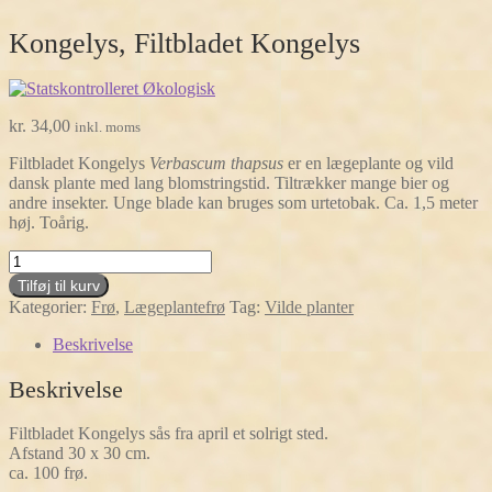
Kongelys, Filtbladet Kongelys
kr.
34,00
inkl. moms
Filtbladet Kongelys
Verbascum thapsus
er en lægeplante og vild
dansk plante med lang blomstringstid. Tiltrækker mange bier og
andre insekter. Unge blade kan bruges som urtetobak. Ca. 1,5 meter
høj. Toårig.
Kongelys,
Filtbladet
Tilføj til kurv
Kongelys
Kategorier:
Frø
,
Lægeplantefrø
Tag:
Vilde planter
antal
Beskrivelse
Beskrivelse
Filtbladet Kongelys sås fra april et solrigt sted.
Afstand 30 x 30 cm.
ca. 100 frø.