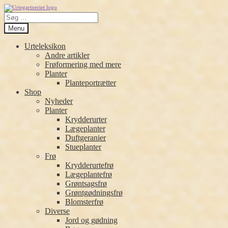
Spring
Spring
Søg
til
til
efter:
navigation
indhold
Menu
Urteleksikon
Andre artikler
Frøformering med mere
Planter
Planteportrætter
Shop
Nyheder
Planter
Krydderurter
Lægeplanter
Duftgeranier
Stueplanter
Frø
Krydderurtefrø
Lægeplantefrø
Grøntsagsfrø
Grøntgødningsfrø
Blomsterfrø
Diverse
Jord og gødning