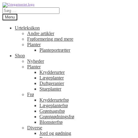
Spring
Spring
Søg
til
til
efter:
navigation
indhold
Menu
Urteleksikon
Andre artikler
Frøformering med mere
Planter
Planteportrætter
Shop
Nyheder
Planter
Krydderurter
Lægeplanter
Duftgeranier
Stueplanter
Frø
Krydderurtefrø
Lægeplantefrø
Grøntsagsfrø
Grøntgødningsfrø
Blomsterfrø
Diverse
Jord og gødning