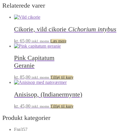
Relaterede varer
Cikorie, vild cikorie
Cichorium intybus
kr.
65,00
inkl. moms
Læs mere
Pink Capitatum
Geranie
kr.
85,00
inkl. moms
Tilføj til kurv
Anisisop, (Indianermynte)
kr.
45,00
inkl. moms
Tilføj til kurv
Produkt kategorier
357
Frø
357