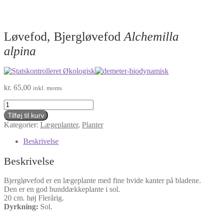
Løvefod, Bjergløvefod
Alchemilla
alpina
kr.
65,00
inkl. moms
Løvefod,
Bjergløvefod
Tilføj til kurv
Alchemilla
Kategorier:
Lægeplanter
,
Planter
alpina
antal
Beskrivelse
Beskrivelse
Bjergløvefod er en lægeplante med fine hvide kanter på bladene.
Den er en god bunddækkeplante i sol.
20 cm. høj Flerårig.
Dyrkning:
Sol.