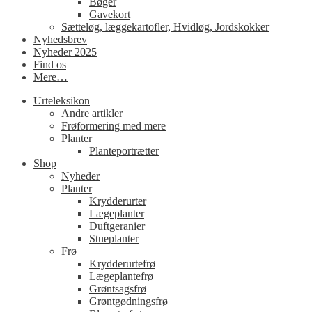
Bøger
Gavekort
Sætteløg, læggekartofler, Hvidløg, Jordskokker
Nyhedsbrev
Nyheder 2025
Find os
Mere…
Urteleksikon
Andre artikler
Frøformering med mere
Planter
Planteportrætter
Shop
Nyheder
Planter
Krydderurter
Lægeplanter
Duftgeranier
Stueplanter
Frø
Krydderurtefrø
Lægeplantefrø
Grøntsagsfrø
Grøntgødningsfrø