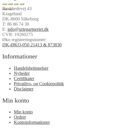
Buskhedevej 43
Kragelund
DK-8600 Silkeborg
T:
86 86 74 30
E:
info@urtegartneriet.dk
CVR: 19260275
Øko registreringsnumre:
DK-ØKO-050 21413 & 873830
Informationer
Handelsbetingelser
Nyheder
Certifikater
Privatlivs- og Cookiepolitik
Disclaimer
Min konto
Min konto
Ordrer
Kontoinformationer