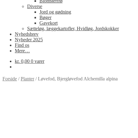
Blomsterfrø
Diverse
Jord og gødning
Bøger
Gavekort
Sætteløg, læggekartofler, Hvidløg, Jordskokker
Nyhedsbrev
Nyheder 2025
Find os
Mere…
kr.
0,00
0 varer
Forside
/
Planter
/
Løvefod, Bjergløvefod Alchemilla alpina