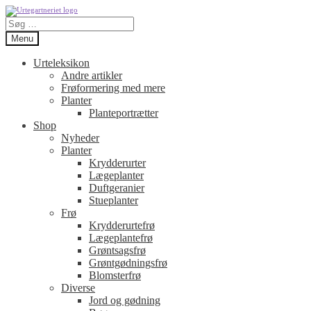
Spring
Spring
Søg
til
til
efter:
navigation
indhold
Menu
Urteleksikon
Andre artikler
Frøformering med mere
Planter
Planteportrætter
Shop
Nyheder
Planter
Krydderurter
Lægeplanter
Duftgeranier
Stueplanter
Frø
Krydderurtefrø
Lægeplantefrø
Grøntsagsfrø
Grøntgødningsfrø
Blomsterfrø
Diverse
Jord og gødning