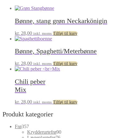
Bønne, stang grøn Neckarkönigin
kr.
28,00
inkl. moms
Tilføj til kurv
Bønne, Spaghetti/Meterbønne
kr.
28,00
inkl. moms
Tilføj til kurv
Chili peber
Mix
kr.
28,00
inkl. moms
Tilføj til kurv
Produkt kategorier
357
Frø
357
varer
90
Krydderurtefrø
90
76
varer
Lægeplantefrø
76