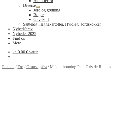
Blomsterfrø
Diverse
Udfold
Jord og gødning
undermenu
Bøger
Gavekort
Sætteløg, læggekartofler, Hvidløg, Jordskokker
Nyhedsbrev
Nyheder 2025
Find os
Mere…
kr.
0,00
0 varer
Forside
/
Frø
/
Grønsagsfrø
/
Melon, honning Petit Gris de Rennes