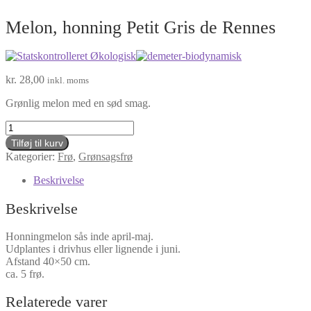
Melon, honning Petit Gris de Rennes
kr.
28,00
inkl. moms
Grønlig melon med en sød smag.
Melon,
honning
Tilføj til kurv
Petit
Kategorier:
Frø
,
Grønsagsfrø
Gris
de
Beskrivelse
Rennes
antal
Beskrivelse
Honningmelon sås inde april-maj.
Udplantes i drivhus eller lignende i juni.
Afstand 40×50 cm.
ca. 5 frø.
Relaterede varer