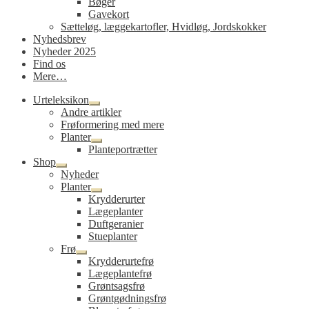
Bøger
Gavekort
Sætteløg, læggekartofler, Hvidløg, Jordskokker
Nyhedsbrev
Nyheder 2025
Find os
Mere…
Urteleksikon
Udfold
Andre artikler
undermenu
Frøformering med mere
Planter
Udfold
Planteportrætter
undermenu
Shop
Udfold
Nyheder
undermenu
Planter
Udfold
Krydderurter
undermenu
Lægeplanter
Duftgeranier
Stueplanter
Frø
Udfold
Krydderurtefrø
undermenu
Lægeplantefrø
Grøntsagsfrø
Grøntgødningsfrø