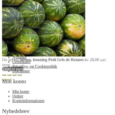
Kragelund
DK-8600 Silkeborg
T:
86 86 74 30
E:
info@urtegartneriet.dk
CVR: 19260275
Øko registreringsnumre:
DK-ØKO-050 21413 & 873830
Informationer
Handelsbetingelser
Nyheder
Du ser på:
Melon, honning Petit Gris de Rennes
kr.
28,00
inkl.
Certifikater
moms
Privatlivs- og Cookiepolitik
Tilføj til kurv
Disclaimer
Min konto
Min konto
Ordrer
Kontoinformationer
Nyhedsbrev