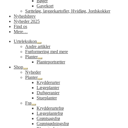
Bøger
Gavekort
Sætteløg, læggekartofler, Hvidløg, Jordskokker
Nyhedsbrev
Nyheder 2025
Find os
Mere…
Urteleksikon
Udfold
Andre artikler
undermenu
Frøformering med mere
Planter
Udfold
Planteportrætter
undermenu
Shop
Udfold
Nyheder
undermenu
Planter
Udfold
Krydderurter
undermenu
Lægeplanter
Duftgeranier
Stueplanter
Frø
Udfold
Krydderurtefrø
undermenu
Lægeplantefrø
Grøntsagsfrø
Grøntgødningsfrø