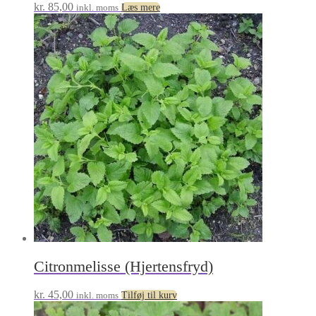
kr.
85,00
inkl. moms
Læs mere
Citronmelisse (Hjertensfryd)
kr.
45,00
inkl. moms
Tilføj til kurv