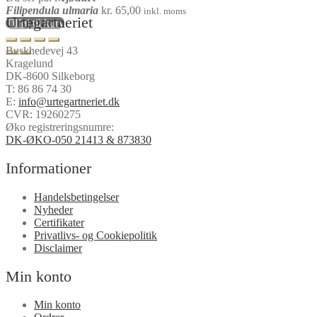
Filipendula ulmaria
kr.
65,00
inkl. moms
Urtegartneriet
Tilføj til kurv
Buskhedevej 43
Kragelund
DK-8600 Silkeborg
T:
86 86 74 30
E:
info@urtegartneriet.dk
CVR: 19260275
Øko registreringsnumre:
DK-ØKO-050 21413 & 873830
Informationer
Handelsbetingelser
Nyheder
Certifikater
Privatlivs- og Cookiepolitik
Disclaimer
Min konto
Min konto