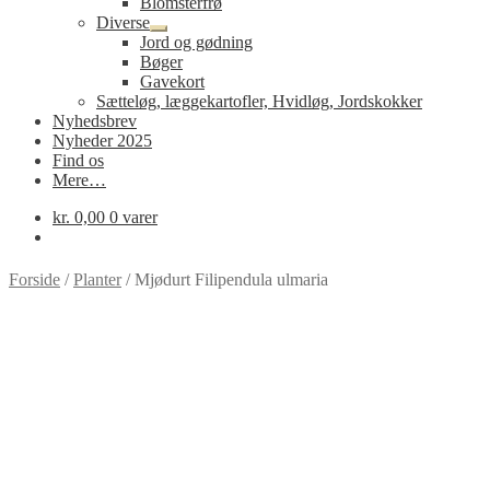
Blomsterfrø
Diverse
Udfold
Jord og gødning
undermenu
Bøger
Gavekort
Sætteløg, læggekartofler, Hvidløg, Jordskokker
Nyhedsbrev
Nyheder 2025
Find os
Mere…
kr.
0,00
0 varer
Forside
/
Planter
/
Mjødurt Filipendula ulmaria