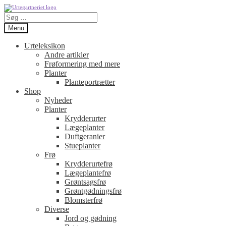
Spring
Spring
Søg
til
til
efter:
navigation
indhold
Menu
Urteleksikon
Andre artikler
Frøformering med mere
Planter
Planteportrætter
Shop
Nyheder
Planter
Krydderurter
Lægeplanter
Duftgeranier
Stueplanter
Frø
Krydderurtefrø
Lægeplantefrø
Grøntsagsfrø
Grøntgødningsfrø
Blomsterfrø
Diverse
Jord og gødning