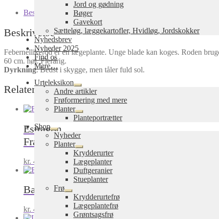
Jord og gødning
Beskrivelse
Bøger
Gavekort
Beskrivelse
Sætteløg, læggekartofler, Hvidløg, Jordskokker
Nyhedsbrev
Nyheder 2025
Febernellikerod er en lægeplante. Unge blade kan koges. Roden bruge
Find os
60 cm. høj. Flerårig.
Mere…
Dyrkning
:
Bedst i skygge, men tåler fuld sol.
Urteleksikon
Relaterede varer
Udfold
Andre artikler
undermenu
Frøformering med mere
Planter
Udfold
Planteportrætter
undermenu
Shop
Estragon
Udfold
Nyheder
Fransk estragon
undermenu
Planter
Udfold
Krydderurter
undermenu
kr.
45,00
Lægeplanter
inkl. moms
Tilføj til kurv
Duftgeranier
Stueplanter
Balsam, (Bibelurt)
Tanacetum balsamita
Frø
Udfold
Krydderurtefrø
undermenu
Lægeplantefrø
kr.
45,00
inkl. moms
Tilføj til kurv
Grøntsagsfrø