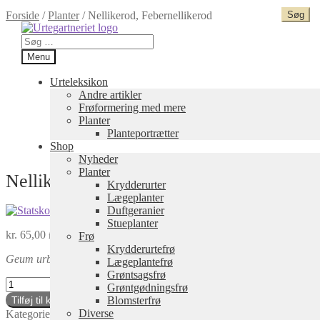
Forside
/
Planter
/
Nellikerod, Febernellikerod
Spring
Spring
til
til
Søg
navigation
indhold
efter:
Menu
Urteleksikon
Andre artikler
Frøformering med mere
Planter
Planteportrætter
Shop
Nyheder
Planter
Nellikerod, Febernellikerod
Krydderurter
Lægeplanter
Duftgeranier
Stueplanter
kr.
65,00
Frø
inkl. moms
Krydderurtefrø
Geum urbanum
Lægeplantefrø
Grøntsagsfrø
Nellikerod,
Grøntgødningsfrø
Febernellikerod
Blomsterfrø
Tilføj til kurv
antal
Diverse
Kategorier:
Lægeplanter
,
Planter
Tags:
Snapseplanter
,
Vilde planter