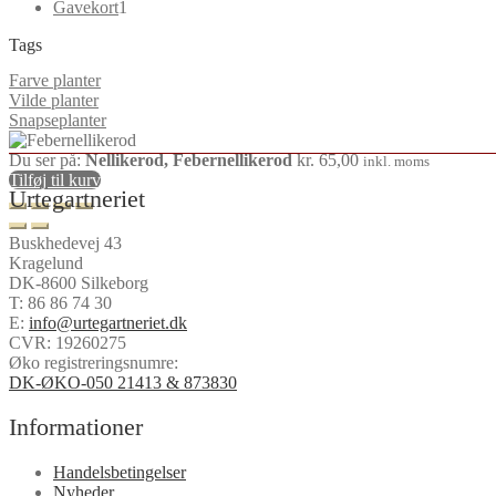
1
varer
Gavekort
1
vare
Tags
Farve planter
Vilde planter
Snapseplanter
Du ser på:
Nellikerod, Febernellikerod
kr.
65,00
inkl. moms
Tilføj til kurv
Urtegartneriet
Buskhedevej 43
Kragelund
DK-8600 Silkeborg
T:
86 86 74 30
E:
info@urtegartneriet.dk
CVR: 19260275
Øko registreringsnumre:
DK-ØKO-050 21413 & 873830
Informationer
Handelsbetingelser
Nyheder