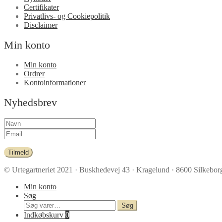
Certifikater
Privatlivs- og Cookiepolitik
Disclaimer
Min konto
Min konto
Ordrer
Kontoinformationer
Nyhedsbrev
Tilmeld
© Urtegartneriet 2021
· Buskhedevej 43 · Kragelund · 8600 Silkeborg
Min konto
Søg
Søg
Søg
efter:
Indkøbskurv
0