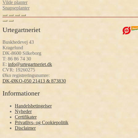
Vilde planter
Snapseplanter
Urtegartneriet
Buskhedevej 43
Kragelund
DK-8600 Silkeborg
T:
86 86 74 30
E:
info@urtegartneriet.dk
CVR: 19260275
Øko registreringsnumre:
DK-ØKO-050 21413 & 873830
Informationer
Handelsbetingelser
Nyheder
Certifikater
Privatlivs- og Cookiepolitik
Disclaimer