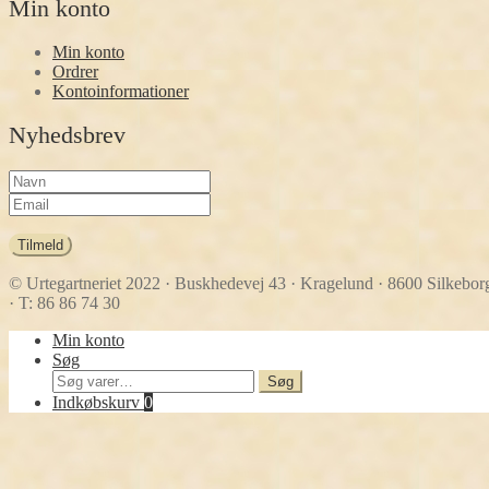
Min konto
Min konto
Ordrer
Kontoinformationer
Nyhedsbrev
Tilmeld
© Urtegartneriet 2022
· Buskhedevej 43 · Kragelund · 8600 Silkebor
· T: 86 86 74 30
Min konto
Søg
Søg
Søg
efter:
Indkøbskurv
0