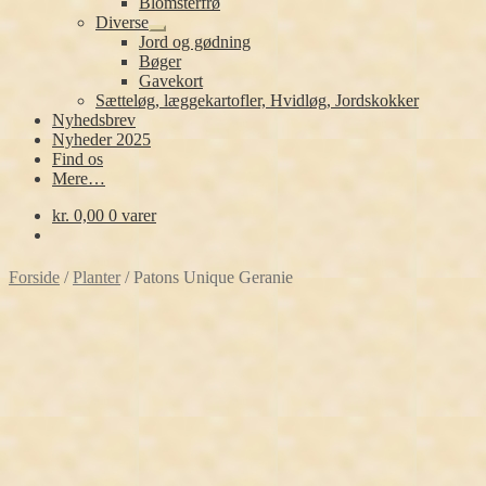
Blomsterfrø
Diverse
Udfold
Jord og gødning
undermenu
Bøger
Gavekort
Sætteløg, læggekartofler, Hvidløg, Jordskokker
Nyhedsbrev
Nyheder 2025
Find os
Mere…
kr.
0,00
0 varer
Forside
/
Planter
/
Patons Unique Geranie