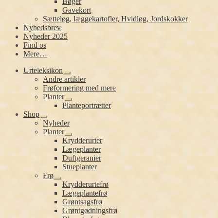
Bøger
Gavekort
Sætteløg, læggekartofler, Hvidløg, Jordskokker
Nyhedsbrev
Nyheder 2025
Find os
Mere…
Urteleksikon
Udfold
Andre artikler
undermenu
Frøformering med mere
Planter
Udfold
Planteportrætter
undermenu
Shop
Udfold
Nyheder
undermenu
Planter
Udfold
Krydderurter
undermenu
Lægeplanter
Duftgeranier
Stueplanter
Frø
Udfold
Krydderurtefrø
undermenu
Lægeplantefrø
Grøntsagsfrø
Grøntgødningsfrø