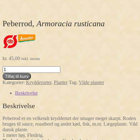
Peberrod,
Armoracia rusticana
kr.
45,00
inkl. moms
Peberrod,
Armoracia
Tilføj til kurv
rusticana
Kategorier:
Krydderurter
,
Planter
Tag:
Vilde planter
antal
Beskrivelse
Beskrivelse
Peberrod er en velkendt krydderurt der smager meget skarpt. Roden
bruges til sauce, roastbeef og andet kød, fisk, m.m. Lægeplante. Vild
dansk plante.
1 meter høj. Flerårig.