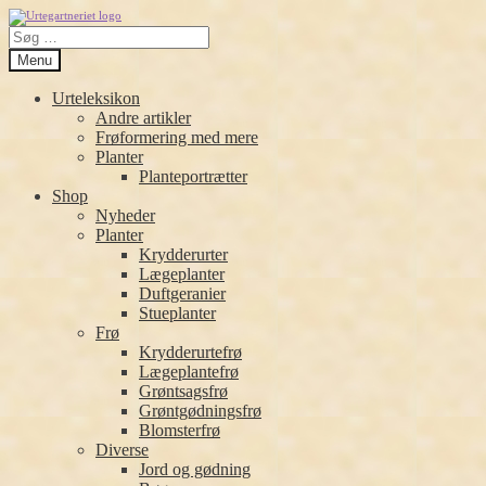
Spring
Spring
Søg
til
til
efter:
navigation
indhold
Menu
Urteleksikon
Andre artikler
Frøformering med mere
Planter
Planteportrætter
Shop
Nyheder
Planter
Krydderurter
Lægeplanter
Duftgeranier
Stueplanter
Frø
Krydderurtefrø
Lægeplantefrø
Grøntsagsfrø
Grøntgødningsfrø
Blomsterfrø
Diverse
Jord og gødning