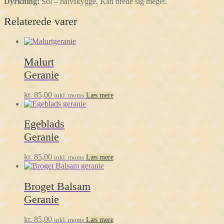
Dyrkning:
Sol – halvskygge. Kan brede sig meget.
Relaterede varer
Malurt
Geranie
kr.
85,00
inkl. moms
Læs mere
Egeblads
Geranie
kr.
85,00
inkl. moms
Læs mere
Broget Balsam
Geranie
kr.
85,00
inkl. moms
Læs mere