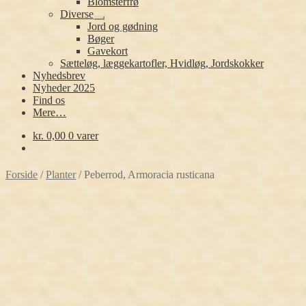
Blomsterfrø
Diverse
Udfold
Jord og gødning
undermenu
Bøger
Gavekort
Sætteløg, læggekartofler, Hvidløg, Jordskokker
Nyhedsbrev
Nyheder 2025
Find os
Mere…
kr.
0,00
0 varer
Forside
/
Planter
/
Peberrod, Armoracia rusticana