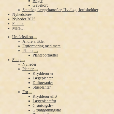
Bøger
Gavekort
Sætteløg, læggekartofler, Hvidløg, Jordskokker
Nyhedsbrev
Nyheder 2025
Find os
Mere…
Urteleksikon
Udfold
Andre artikler
undermenu
Frøformering med mere
Planter
Udfold
Planteportrætter
undermenu
Shop
Udfold
Nyheder
undermenu
Planter
Udfold
Krydderurter
undermenu
Lægeplanter
Duftgeranier
Stueplanter
Frø
Udfold
Krydderurtefrø
undermenu
Lægeplantefrø
Grøntsagsfrø
Grøntgødningsfrø