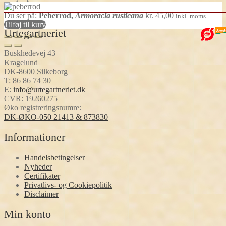
Du ser på:
Peberrod,
Armoracia rusticana
kr.
45,00
inkl. moms
Tilføj til kurv
Urtegartneriet
Buskhedevej 43
Kragelund
DK-8600 Silkeborg
T:
86 86 74 30
E:
info@urtegartneriet.dk
CVR: 19260275
Øko registreringsnumre:
DK-ØKO-050 21413 & 873830
Informationer
Handelsbetingelser
Nyheder
Certifikater
Privatlivs- og Cookiepolitik
Disclaimer
Min konto