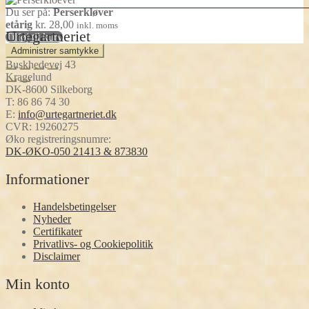
Du ser på:
Perserkløver
etårig
kr.
28,00
inkl. moms
Urtegartneriet
Tilføj til kurv
Administrer samtykke
Buskhedevej 43
Kragelund
DK-8600 Silkeborg
T:
86 86 74 30
E:
info@urtegartneriet.dk
CVR: 19260275
Øko registreringsnumre:
DK-ØKO-050 21413 & 873830
Informationer
Handelsbetingelser
Nyheder
Certifikater
Privatlivs- og Cookiepolitik
Disclaimer
Min konto