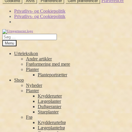
Præferencer
Godkend
Afvis
Præferencer
Gem præferencer
Privatlivs- og Cookiepolitik
Privatlivs- og Cookiepolitik
Spring
Spring
Søg
til
til
efter:
navigation
indhold
Menu
Urteleksikon
Andre artikler
Frøformering med mere
Planter
Planteportrætter
Shop
Nyheder
Planter
Krydderurter
Lægeplanter
Duftgeranier
Stueplanter
Frø
Krydderurtefrø
Lægeplantefrø