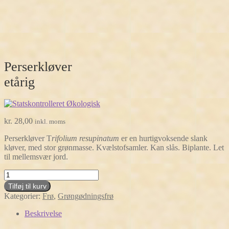
Perserkløver
etårig
kr.
28,00
inkl. moms
Perserkløver T
rifolium resupinatum
er en hurtigvoksende slank
kløver, med stor grønmasse. Kvælstofsamler. Kan slås. Biplante. Let
til mellemsvær jord.
Perserkløver
etårig
Tilføj til kurv
antal
Kategorier:
Frø
,
Grøngødningsfrø
Beskrivelse