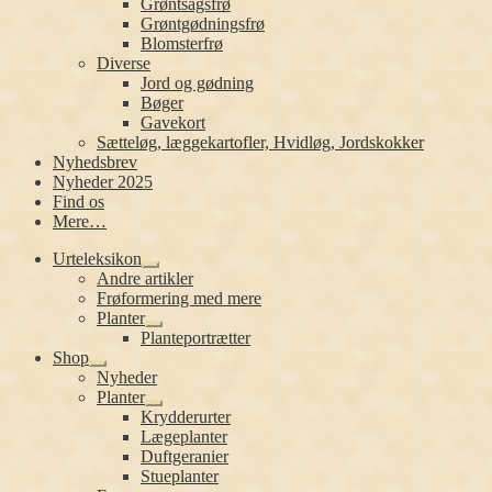
Grøntsagsfrø
Grøntgødningsfrø
Blomsterfrø
Diverse
Jord og gødning
Bøger
Gavekort
Sætteløg, læggekartofler, Hvidløg, Jordskokker
Nyhedsbrev
Nyheder 2025
Find os
Mere…
Urteleksikon
Udfold
Andre artikler
undermenu
Frøformering med mere
Planter
Udfold
Planteportrætter
undermenu
Shop
Udfold
Nyheder
undermenu
Planter
Udfold
Krydderurter
undermenu
Lægeplanter
Duftgeranier
Stueplanter