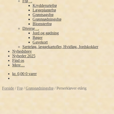
Frø
Udfold
Krydderurtefrø
undermenu
Lægeplantefrø
Grøntsagsfrø
Grøntgødningsfrø
Blomsterfrø
Diverse
Udfold
Jord og gødning
undermenu
Bøger
Gavekort
Sætteløg, læggekartofler, Hvidløg, Jordskokker
Nyhedsbrev
Nyheder 2025
Find os
Mere…
kr.
0,00
0 varer
Forside
/
Frø
/
Grøngødningsfrø
/
Perserkløver etårig