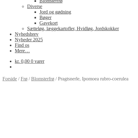
Blomsterfrø
Diverse
Jord og gødning
Bøger
Gavekort
Sætteløg, læggekartofler, Hvidløg, Jordskokker
Nyhedsbrev
Nyheder 2025
Find os
Mere…
kr.
0,00
0 varer
Forside
/
Frø
/
Blomsterfrø
/
Pragtsnerle, Ipomoea rubro-coerulea