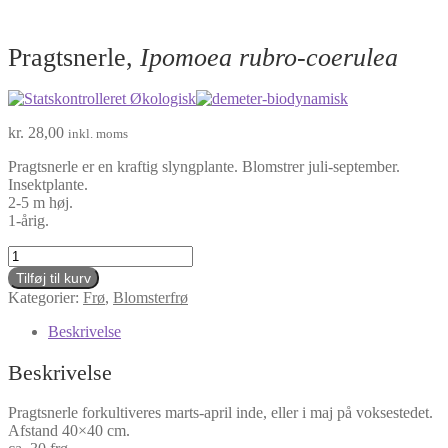
Pragtsnerle,
Ipomoea rubro-coerulea
kr.
28,00
inkl. moms
Pragtsnerle er en kraftig slyngplante. Blomstrer juli-september.
Insektplante.
2-5 m høj.
1-årig.
Pragtsnerle,
Ipomoea
Tilføj til kurv
rubro-
Kategorier:
Frø
,
Blomsterfrø
coerulea
antal
Beskrivelse
Beskrivelse
Pragtsnerle forkultiveres marts-april inde, eller i maj på voksestedet.
Afstand 40×40 cm.