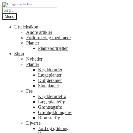
Spring
Spring
Søg
til
til
efter:
navigation
indhold
Menu
Urteleksikon
Andre artikler
Frøformering med mere
Planter
Planteportrætter
Shop
Nyheder
Planter
Krydderurter
Lægeplanter
Duftgeranier
Stueplanter
Frø
Krydderurtefrø
Lægeplantefrø
Grøntsagsfrø
Grøntgødningsfrø
Blomsterfrø
Diverse
Jord og gødning