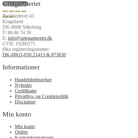
Urtegartneriet
Tilføj til kurv
Buskhedevej 43
Kragelund
DK-8600 Silkeborg
T:
86 86 74 30
E:
info@urtegartneriet.dk
CVR: 19260275
Øko registreringsnumre:
DK-ØKO-050 21413 & 873830
Informationer
Handelsbetingelser
Nyheder
Certifikater
Privatlivs- og Cookiepolitik
Disclaimer
Min konto
Min konto
Ordrer
Kontoinformationer