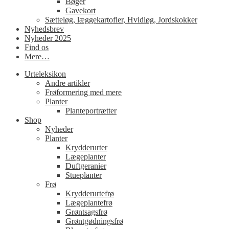
Bøger
Gavekort
Sætteløg, læggekartofler, Hvidløg, Jordskokker
Nyhedsbrev
Nyheder 2025
Find os
Mere…
Urteleksikon
Andre artikler
Frøformering med mere
Planter
Planteportrætter
Shop
Nyheder
Planter
Krydderurter
Lægeplanter
Duftgeranier
Stueplanter
Frø
Krydderurtefrø
Lægeplantefrø
Grøntsagsfrø
Grøntgødningsfrø