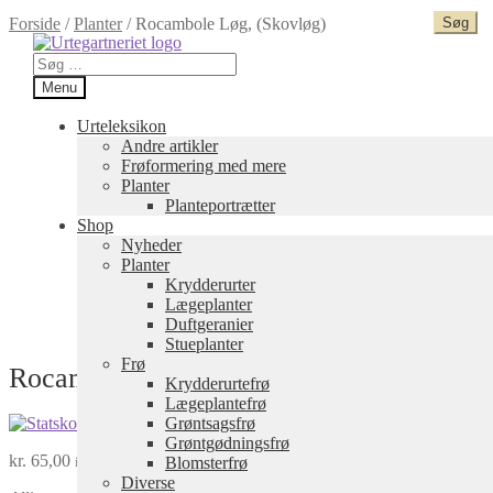
Forside
/
Planter
/
Rocambole Løg, (Skovløg)
Spring
Spring
til
til
Søg
navigation
indhold
efter:
Menu
Urteleksikon
Andre artikler
Frøformering med mere
Planter
Planteportrætter
Shop
Nyheder
Planter
Krydderurter
Lægeplanter
Duftgeranier
Stueplanter
Frø
Rocambole Løg, (Skovløg)
Krydderurtefrø
Lægeplantefrø
Grøntsagsfrø
Grøntgødningsfrø
kr.
65,00
Blomsterfrø
inkl. moms
Diverse