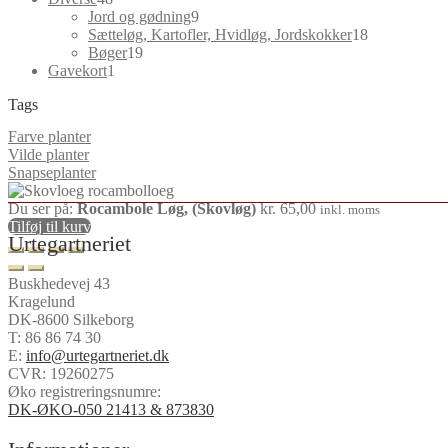
varer
9
Jord og gødning
9
varer
18
Sætteløg, Kartofler, Hvidløg, Jordskokker
18
19
varer
Bøger
19
1
varer
Gavekort
1
vare
Tags
Farve planter
Vilde planter
Snapseplanter
Du ser på:
Rocambole Løg, (Skovløg)
kr.
65,00
inkl. moms
Tilføj til kurv
Urtegartneriet
Buskhedevej 43
Kragelund
DK-8600 Silkeborg
T:
86 86 74 30
E:
info@urtegartneriet.dk
CVR: 19260275
Øko registreringsnumre:
DK-ØKO-050 21413 & 873830