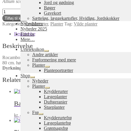
Allium scorodoprasum
Jord og gødning
Bøger
Rocambole
Gavekort
Løg,
Sætteløg, læggekartofler, Hvidløg, Jordskokker
Tilføj til kurv
(Skovløg)
Nyhedsbrev
Kategorier:
Krydderurter
,
Planter
Tag:
Vilde planter
antal
Nyheder 2025
Beskrivelse
Find os
Mere…
Beskrivelse
Urteleksikon
Udfold
Andre artikler
Rocambole Løg, (Skovløg) kan bruges som hvidløg, de har dog lidt mi
undermenu
Frøformering med mere
80 cm. høj. Flerårig.
Planter
Dyrkning:
Sol – halvskygge. Midt på sommeren visner de ned, og ko
Udfold
Planteportrætter
undermenu
Shop
Relaterede varer
Udfold
Nyheder
undermenu
Planter
Udfold
Krydderurter
undermenu
Lægeplanter
Duftgeranier
Balsam, (Bibelurt)
Tanacetum balsamita
Stueplanter
Frø
kr.
45,00
inkl. moms
Tilføj til kurv
Udfold
Krydderurtefrø
undermenu
Lægeplantefrø
Grøntsagsfrø