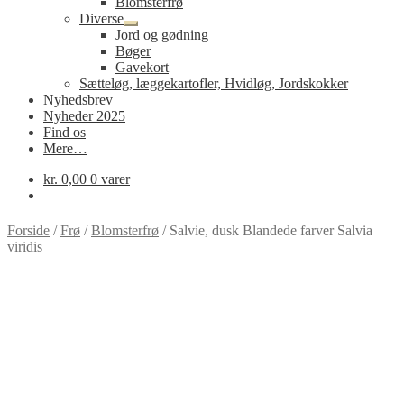
Blomsterfrø
Diverse
Udfold
Jord og gødning
undermenu
Bøger
Gavekort
Sætteløg, læggekartofler, Hvidløg, Jordskokker
Nyhedsbrev
Nyheder 2025
Find os
Mere…
kr.
0,00
0 varer
Forside
/
Frø
/
Blomsterfrø
/
Salvie, dusk Blandede farver Salvia
viridis