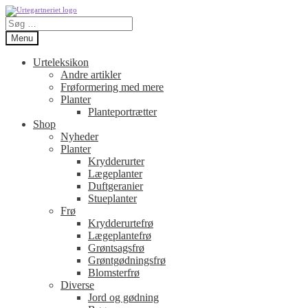
Spring
Spring
Søg
til
til
efter:
navigation
indhold
Menu
Urteleksikon
Andre artikler
Frøformering med mere
Planter
Planteportrætter
Shop
Nyheder
Planter
Krydderurter
Lægeplanter
Duftgeranier
Stueplanter
Frø
Krydderurtefrø
Lægeplantefrø
Grøntsagsfrø
Grøntgødningsfrø
Blomsterfrø
Diverse
Jord og gødning