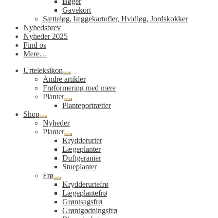
Bøger
Gavekort
Sætteløg, læggekartofler, Hvidløg, Jordskokker
Nyhedsbrev
Nyheder 2025
Find os
Mere…
Urteleksikon
Udfold
Andre artikler
undermenu
Frøformering med mere
Planter
Udfold
Planteportrætter
undermenu
Shop
Udfold
Nyheder
undermenu
Planter
Udfold
Krydderurter
undermenu
Lægeplanter
Duftgeranier
Stueplanter
Frø
Udfold
Krydderurtefrø
undermenu
Lægeplantefrø
Grøntsagsfrø
Grøntgødningsfrø