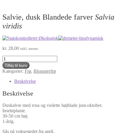
Salvie, dusk Blandede farver
Salvia
viridis
kr.
28,00
inkl. moms
Salvie,
dusk
Tilføj til kurv
Blandede
Kategorier:
Frø
,
Blomsterfrø
farver
Salvia
Beskrivelse
viridis
antal
Beskrivelse
Duskalvie med rosa og violette højblade juni-oktober.
Insektplante.
30-50 cm høj.
1-årig.
Sås på voksestedet fra april.