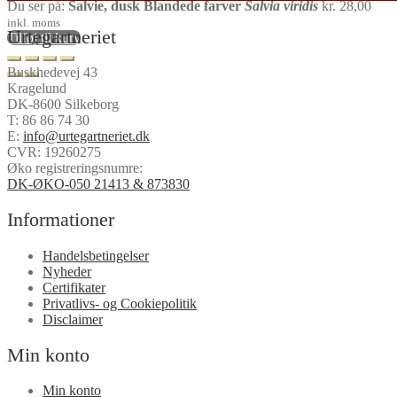
Du ser på:
Salvie, dusk Blandede farver
Salvia viridis
kr.
28,00
inkl. moms
Urtegartneriet
Tilføj til kurv
Buskhedevej 43
Kragelund
DK-8600 Silkeborg
T:
86 86 74 30
E:
info@urtegartneriet.dk
CVR: 19260275
Øko registreringsnumre:
DK-ØKO-050 21413 & 873830
Informationer
Handelsbetingelser
Nyheder
Certifikater
Privatlivs- og Cookiepolitik
Disclaimer
Min konto
Min konto