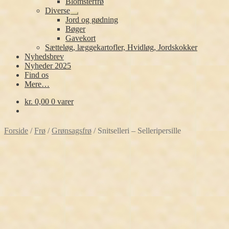
Blomsterfrø
Diverse
Udfold
Jord og gødning
undermenu
Bøger
Gavekort
Sætteløg, læggekartofler, Hvidløg, Jordskokker
Nyhedsbrev
Nyheder 2025
Find os
Mere…
kr.
0,00
0 varer
Forside
/
Frø
/
Grønsagsfrø
/
Snitselleri – Selleripersille