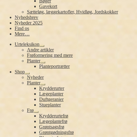
Bøger
Gavekort
Sætteløg, læggekartofler, Hvidløg, Jordskokker
Nyhedsbrev
Nyheder 2025
Find os
Mere…
Urteleksikon
Udfold
Andre artikler
undermenu
Frøformering med mere
Planter
Udfold
Planteportrætter
undermenu
Shop
Udfold
Nyheder
undermenu
Planter
Udfold
Krydderurter
undermenu
Lægeplanter
Duftgeranier
Stueplanter
Frø
Udfold
Krydderurtefrø
undermenu
Lægeplantefrø
Grøntsagsfrø
Grøntgødningsfrø