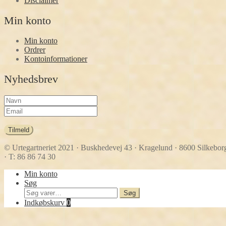
Disclaimer
Min konto
Min konto
Ordrer
Kontoinformationer
Nyhedsbrev
Tilmeld
© Urtegartneriet 2021
· Buskhedevej 43 · Kragelund · 8600 Silkebor
· T: 86 86 74 30
Min konto
Søg
Søg
Søg
efter:
Indkøbskurv
0