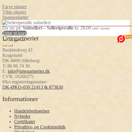
Farve planter
Vilde planter
Snapseplanter
Du ser på:
Snitselleri – Selleripersille
kr.
28,00
inkl. moms
Tilføj til kurv
Urtegartneriet
Buskhedevej 43
Kragelund
DK-8600 Silkeborg
T:
86 86 74 30
E:
info@urtegartneriet.dk
CVR: 19260275
Øko registreringsnumre:
DK-ØKO-050 21413 & 873830
Informationer
Handelsbetingelser
Nyheder
Certifikater
Privatlivs- og Cookiepolitik