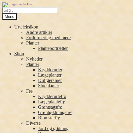
Spring
Spring
Søg
til
til
efter:
navigation
indhold
Menu
Urteleksikon
Andre artikler
Frøformering med mere
Planter
Planteportrætter
Shop
Nyheder
Planter
Krydderurter
Lægeplanter
Duftgeranier
Stueplanter
Frø
Krydderurtefrø
Lægeplantefrø
Grøntsagsfrø
Grøntgødningsfrø
Blomsterfrø
Diverse
Jord og gødning