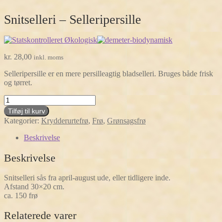
Snitselleri – Selleripersille
kr.
28,00
inkl. moms
Selleripersille er en mere persilleagtig bladselleri. Bruges både frisk
og tørret.
Snitselleri
-
Tilføj til kurv
Selleripersille
Kategorier:
Krydderurtefrø
,
Frø
,
Grønsagsfrø
antal
Beskrivelse
Beskrivelse
Snitselleri sås fra april-august ude, eller tidligere inde.
Afstand 30×20 cm.
ca. 150 frø
Relaterede varer