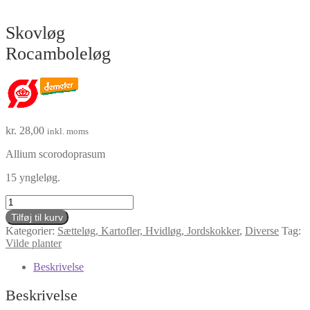
Skovløg
Rocamboleløg
kr.
28,00
inkl. moms
Allium scorodoprasum
15 yngleløg.
Skovløg
Rocamboleløg
Tilføj til kurv
antal
Kategorier:
Sætteløg, Kartofler, Hvidløg, Jordskokker
,
Diverse
Tag:
Vilde planter
Beskrivelse
Beskrivelse