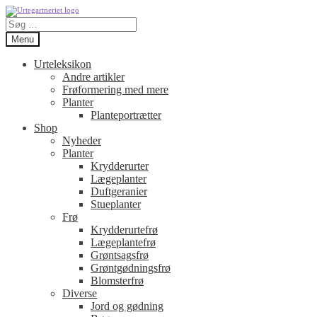
Spring
Spring
Søg
til
til
efter:
navigation
indhold
Menu
Urteleksikon
Andre artikler
Frøformering med mere
Planter
Planteportrætter
Shop
Nyheder
Planter
Krydderurter
Lægeplanter
Duftgeranier
Stueplanter
Frø
Krydderurtefrø
Lægeplantefrø
Grøntsagsfrø
Grøntgødningsfrø
Blomsterfrø
Diverse
Jord og gødning