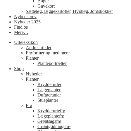
Bøger
Gavekort
Sætteløg, læggekartofler, Hvidløg, Jordskokker
Nyhedsbrev
Nyheder 2025
Find os
Mere…
Urteleksikon
Andre artikler
Frøformering med mere
Planter
Planteportrætter
Shop
Nyheder
Planter
Krydderurter
Lægeplanter
Duftgeranier
Stueplanter
Frø
Krydderurtefrø
Lægeplantefrø
Grøntsagsfrø
Grøntgødningsfrø