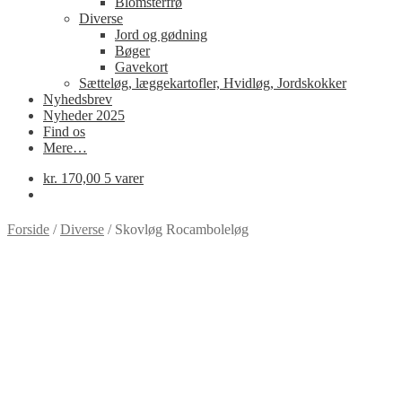
Blomsterfrø
Diverse
Jord og gødning
Bøger
Gavekort
Sætteløg, læggekartofler, Hvidløg, Jordskokker
Nyhedsbrev
Nyheder 2025
Find os
Mere…
kr.
170,00
5 varer
Forside
/
Diverse
/
Skovløg Rocamboleløg