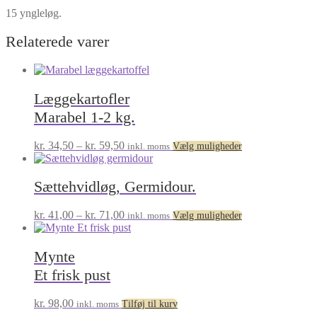
15 yngleløg.
Relaterede varer
Læggekartofler
Marabel 1-2 kg.
Prisinterval:
Dette
kr.
34,50
–
kr.
59,50
inkl. moms
Vælg muligheder
kr. 34,50
vare
til
har
kr. 59,50
flere
Sættehvidløg, Germidour.
varianter.
Mulighederne
Prisinterval:
Dette
kr.
41,00
–
kr.
71,00
inkl. moms
Vælg muligheder
kan
kr. 41,00
vare
vælges
til
har
på
kr. 71,00
flere
Mynte
varesiden
varianter.
Et frisk pust
Mulighederne
kan
kr.
98,00
vælges
inkl. moms
Tilføj til kurv
på