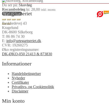
Du ser på:
Skovløg
Rocamboleløg
kr.
28,00
inkl. moms
Urtegartneriet
Tilføj til kurv
Buskhedevej 43
Kragelund
DK-8600 Silkeborg
T:
86 86 74 30
E:
info@urtegartneriet.dk
CVR: 19260275
Øko registreringsnumre:
DK-ØKO-050 21413 & 873830
Informationer
Handelsbetingelser
Nyheder
Certifikater
Privatlivs- og Cookiepolitik
Disclaimer
Min konto