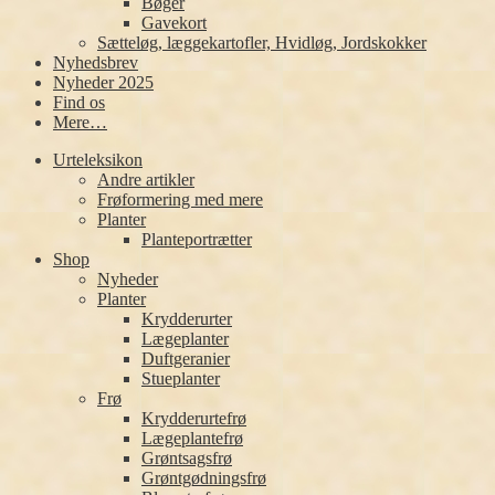
Bøger
Gavekort
Sætteløg, læggekartofler, Hvidløg, Jordskokker
Nyhedsbrev
Nyheder 2025
Find os
Mere…
Urteleksikon
Andre artikler
Frøformering med mere
Planter
Planteportrætter
Shop
Nyheder
Planter
Krydderurter
Lægeplanter
Duftgeranier
Stueplanter
Frø
Krydderurtefrø
Lægeplantefrø
Grøntsagsfrø
Grøntgødningsfrø