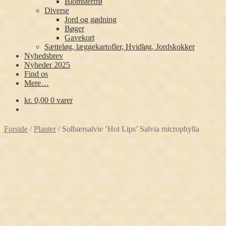
Blomsterfrø
Diverse
Jord og gødning
Bøger
Gavekort
Sætteløg, læggekartofler, Hvidløg, Jordskokker
Nyhedsbrev
Nyheder 2025
Find os
Mere…
kr.
0,00
0 varer
Forside
/
Planter
/
Solbærsalvie ‘Hot Lips’ Salvia microphylla