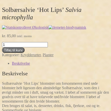
Solbærsalvie ‘Hot Lips’
Salvia
microphylla
kr.
85,00
inkl. moms
Solbærsalvie
'Hot
Tilføj til kurv
Lips'
Kategorier:
Krydderurter
,
Planter
Salvia
microphylla
Beskrivelse
antal
Beskrivelse
Solbærsalvie ‘Hot Lips’ blomstrer om forsommeren med røde
blomster helt ligesom den almindelige Solbærsalvie, som den i
øvrigt minder om i duft, smag og vækst. I løbet af sommeren går den
gradvis over til at have tofarvede rød/hvide blomstrer. I løbet af
sensommeren får den hvide blomster.
Den bruges til salat, is, desserter, drinks, fisk, fjerkræ, ost og te.
Sommerfugle og biplante.