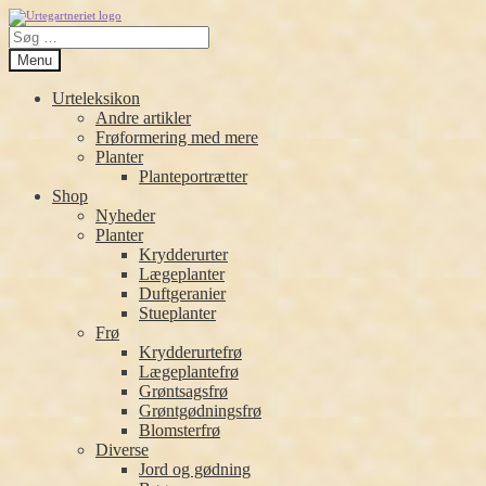
Spring
Spring
Søg
til
til
efter:
navigation
indhold
Menu
Urteleksikon
Andre artikler
Frøformering med mere
Planter
Planteportrætter
Shop
Nyheder
Planter
Krydderurter
Lægeplanter
Duftgeranier
Stueplanter
Frø
Krydderurtefrø
Lægeplantefrø
Grøntsagsfrø
Grøntgødningsfrø
Blomsterfrø
Diverse
Jord og gødning