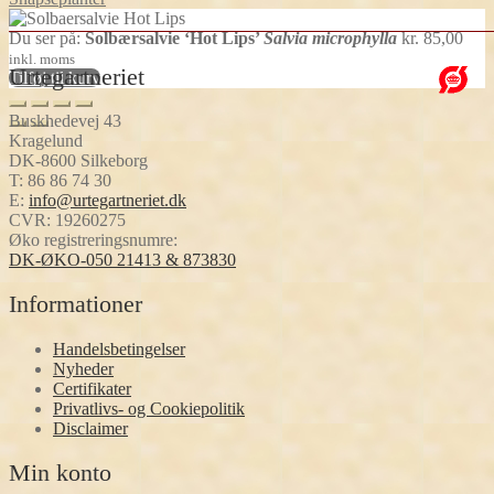
Du ser på:
Solbærsalvie ‘Hot Lips’
Salvia microphylla
kr.
85,00
inkl. moms
Urtegartneriet
Tilføj til kurv
Buskhedevej 43
Kragelund
DK-8600 Silkeborg
T:
86 86 74 30
E:
info@urtegartneriet.dk
CVR: 19260275
Øko registreringsnumre:
DK-ØKO-050 21413 & 873830
Informationer
Handelsbetingelser
Nyheder
Certifikater
Privatlivs- og Cookiepolitik
Disclaimer
Min konto