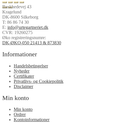
Buskhedevej 43
Kragelund
DK-8600 Silkeborg
T:
86 86 74 30
E:
info@urtegartneriet.dk
CVR: 19260275
Øko registreringsnumre:
DK-ØKO-050 21413 & 873830
Informationer
Handelsbetingelser
Nyheder
Certifikater
Privatlivs- og Cookiepolitik
Disclaimer
Min konto
Min konto
Ordrer
Kontoinformationer