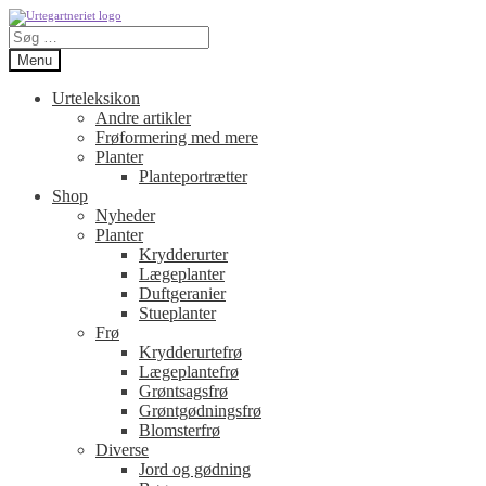
Spring
Spring
Søg
til
til
efter:
navigation
indhold
Menu
Urteleksikon
Andre artikler
Frøformering med mere
Planter
Planteportrætter
Shop
Nyheder
Planter
Krydderurter
Lægeplanter
Duftgeranier
Stueplanter
Frø
Krydderurtefrø
Lægeplantefrø
Grøntsagsfrø
Grøntgødningsfrø
Blomsterfrø
Diverse
Jord og gødning