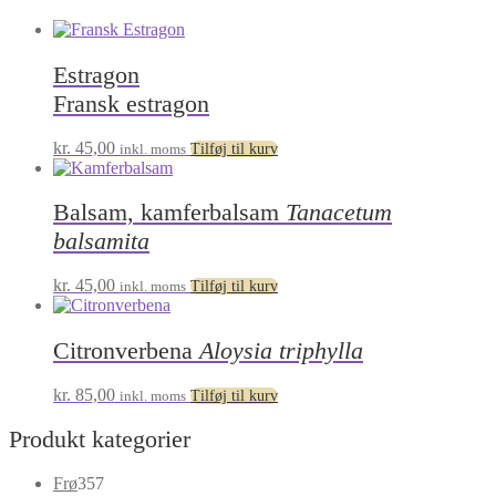
Estragon
Fransk estragon
kr.
45,00
inkl. moms
Tilføj til kurv
Balsam, kamferbalsam
Tanacetum
balsamita
kr.
45,00
inkl. moms
Tilføj til kurv
Citronverbena
Aloysia triphylla
kr.
85,00
inkl. moms
Tilføj til kurv
Produkt kategorier
357
Frø
357