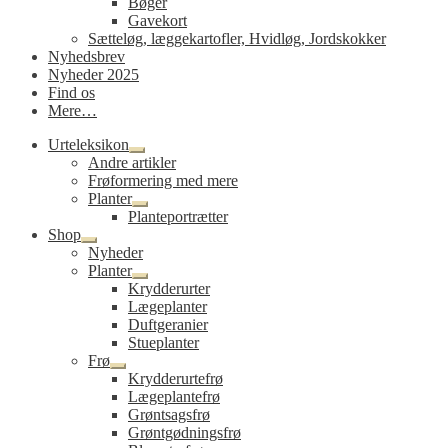
Bøger
Gavekort
Sætteløg, læggekartofler, Hvidløg, Jordskokker
Nyhedsbrev
Nyheder 2025
Find os
Mere…
Urteleksikon
Udfold
Andre artikler
undermenu
Frøformering med mere
Planter
Udfold
Planteportrætter
undermenu
Shop
Udfold
Nyheder
undermenu
Planter
Udfold
Krydderurter
undermenu
Lægeplanter
Duftgeranier
Stueplanter
Frø
Udfold
Krydderurtefrø
undermenu
Lægeplantefrø
Grøntsagsfrø
Grøntgødningsfrø