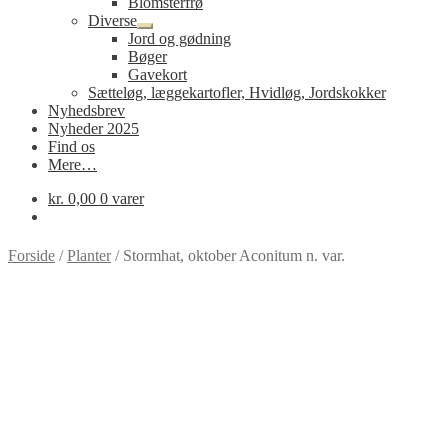
Blomsterfrø
Diverse
Udfold
Jord og gødning
undermenu
Bøger
Gavekort
Sætteløg, læggekartofler, Hvidløg, Jordskokker
Nyhedsbrev
Nyheder 2025
Find os
Mere…
kr.
0,00
0 varer
Forside
/
Planter
/
Stormhat, oktober Aconitum n. var.