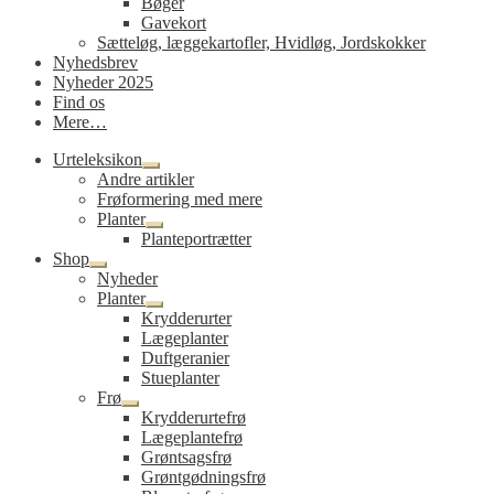
Bøger
Gavekort
Sætteløg, læggekartofler, Hvidløg, Jordskokker
Nyhedsbrev
Nyheder 2025
Find os
Mere…
Urteleksikon
Udfold
Andre artikler
undermenu
Frøformering med mere
Planter
Udfold
Planteportrætter
undermenu
Shop
Udfold
Nyheder
undermenu
Planter
Udfold
Krydderurter
undermenu
Lægeplanter
Duftgeranier
Stueplanter
Frø
Udfold
Krydderurtefrø
undermenu
Lægeplantefrø
Grøntsagsfrø
Grøntgødningsfrø