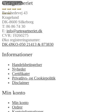
Urtegartneriet
Tilføj til kurv
Buskhedevej 43
Kragelund
DK-8600 Silkeborg
T:
86 86 74 30
E:
info@urtegartneriet.dk
CVR: 19260275
Øko registreringsnumre:
DK-ØKO-050 21413 & 873830
Informationer
Handelsbetingelser
Nyheder
Certifikater
Privatlivs- og Cookiepolitik
Disclaimer
Min konto
Min konto
Ordrer
Kontoinformationer