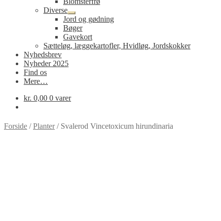
Blomsterfrø
Diverse
Udfold
Jord og gødning
undermenu
Bøger
Gavekort
Sætteløg, læggekartofler, Hvidløg, Jordskokker
Nyhedsbrev
Nyheder 2025
Find os
Mere…
kr.
0,00
0 varer
Forside
/
Planter
/
Svalerod Vincetoxicum hirundinaria