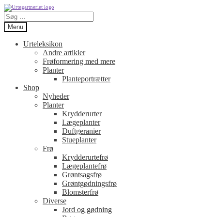
Spring
Spring
Søg
til
til
efter:
navigation
indhold
Menu
Urteleksikon
Andre artikler
Frøformering med mere
Planter
Planteportrætter
Shop
Nyheder
Planter
Krydderurter
Lægeplanter
Duftgeranier
Stueplanter
Frø
Krydderurtefrø
Lægeplantefrø
Grøntsagsfrø
Grøntgødningsfrø
Blomsterfrø
Diverse
Jord og gødning