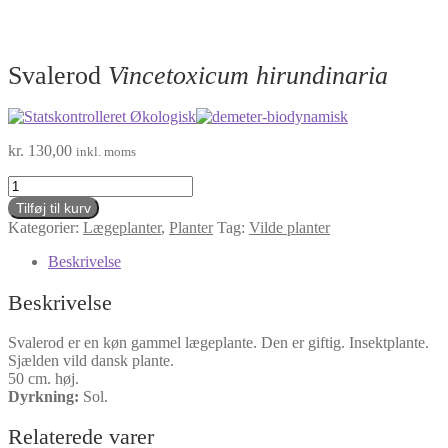
Svalerod
Vincetoxicum hirundinaria
kr.
130,00
inkl. moms
Svalerod
Vincetoxicum
Tilføj til kurv
hirundinaria
Kategorier:
Lægeplanter
,
Planter
Tag:
Vilde planter
antal
Beskrivelse
Beskrivelse
Svalerod er en køn gammel lægeplante. Den er giftig. Insektplante.
Sjælden vild dansk plante.
50 cm. høj.
Dyrkning:
Sol.
Relaterede varer