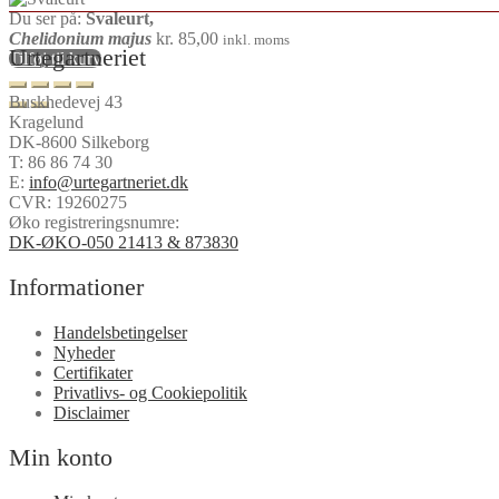
Du ser på:
Svaleurt,
Chelidonium majus
kr.
85,00
inkl. moms
Urtegartneriet
Tilføj til kurv
Buskhedevej 43
Kragelund
DK-8600 Silkeborg
T:
86 86 74 30
E:
info@urtegartneriet.dk
CVR: 19260275
Øko registreringsnumre:
DK-ØKO-050 21413 & 873830
Informationer
Handelsbetingelser
Nyheder
Certifikater
Privatlivs- og Cookiepolitik
Disclaimer
Min konto