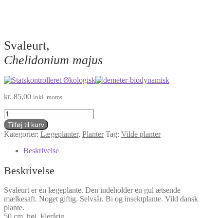
Svaleurt,
Chelidonium majus
kr.
85,00
inkl. moms
Svaleurt,
Chelidonium
Tilføj til kurv
majus
Kategorier:
Lægeplanter
,
Planter
Tag:
Vilde planter
antal
Beskrivelse
Beskrivelse
Svaleurt er en lægeplante. Den indeholder en gul ætsende
mælkesaft. Noget giftig. Selvsår. Bi og insektplante. Vild dansk
plante.
50 cm. høj. Flerårig.