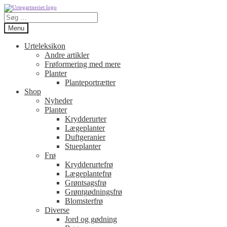
Spring
Spring
Søg
til
til
efter:
navigation
indhold
Menu
Urteleksikon
Andre artikler
Frøformering med mere
Planter
Planteportrætter
Shop
Nyheder
Planter
Krydderurter
Lægeplanter
Duftgeranier
Stueplanter
Frø
Krydderurtefrø
Lægeplantefrø
Grøntsagsfrø
Grøntgødningsfrø
Blomsterfrø
Diverse
Jord og gødning