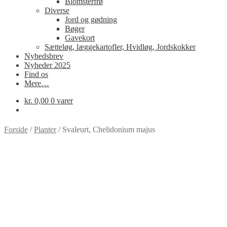
Blomsterfrø
Diverse
Jord og gødning
Bøger
Gavekort
Sætteløg, læggekartofler, Hvidløg, Jordskokker
Nyhedsbrev
Nyheder 2025
Find os
Mere…
kr.
0,00
0 varer
Forside
/
Planter
/
Svaleurt, Chelidonium majus