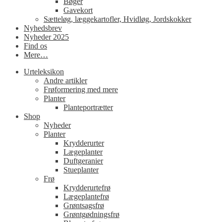
Bøger
Gavekort
Sætteløg, læggekartofler, Hvidløg, Jordskokker
Nyhedsbrev
Nyheder 2025
Find os
Mere…
Urteleksikon
Andre artikler
Frøformering med mere
Planter
Planteportrætter
Shop
Nyheder
Planter
Krydderurter
Lægeplanter
Duftgeranier
Stueplanter
Frø
Krydderurtefrø
Lægeplantefrø
Grøntsagsfrø
Grøntgødningsfrø