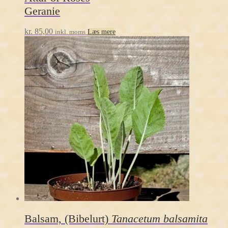
Geranie
kr.
85,00
inkl. moms
Læs mere
Balsam, (Bibelurt)
Tanacetum balsamita