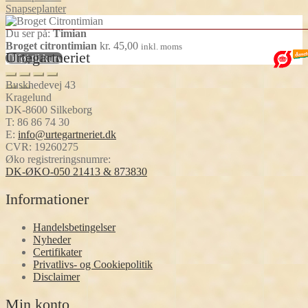
Snapseplanter
Du ser på:
Timian
Broget citrontimian
kr.
45,00
inkl. moms
Urtegartneriet
Tilføj til kurv
Buskhedevej 43
Kragelund
DK-8600 Silkeborg
T:
86 86 74 30
E:
info@urtegartneriet.dk
CVR: 19260275
Øko registreringsnumre:
DK-ØKO-050 21413 & 873830
Informationer
Handelsbetingelser
Nyheder
Certifikater
Privatlivs- og Cookiepolitik
Disclaimer
Min konto