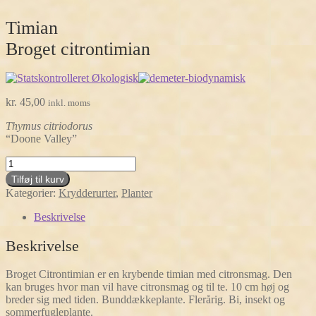
Timian
Broget citrontimian
kr.
45,00
inkl. moms
Thymus citriodorus
“Doone Valley”
Timian
Broget
Tilføj til kurv
citrontimian
Kategorier:
Krydderurter
,
Planter
antal
Beskrivelse
Beskrivelse
Broget Citrontimian er en krybende timian med citronsmag. Den
kan bruges hvor man vil have citronsmag og til te. 10 cm høj og
breder sig med tiden. Bunddækkeplante. Flerårig. Bi, insekt og
sommerfugleplante.