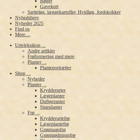
Bøger
Gavekort
Sætteløg, læggekartofler, Hvidløg, Jordskokker
Nyhedsbrev
Nyheder 2025
Find os
Mere…
Urteleksikon
Udfold
Andre artikler
undermenu
Frøformering med mere
Planter
Udfold
Planteportrætter
undermenu
Shop
Udfold
Nyheder
undermenu
Planter
Udfold
Krydderurter
undermenu
Lægeplanter
Duftgeranier
Stueplanter
Frø
Udfold
Krydderurtefrø
undermenu
Lægeplantefrø
Grøntsagsfrø
Grøntgødningsfrø