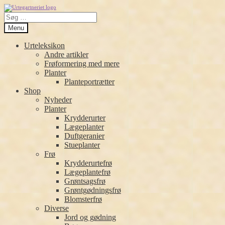
Spring
Spring
Søg
til
til
efter:
navigation
indhold
Menu
Urteleksikon
Andre artikler
Frøformering med mere
Planter
Planteportrætter
Shop
Nyheder
Planter
Krydderurter
Lægeplanter
Duftgeranier
Stueplanter
Frø
Krydderurtefrø
Lægeplantefrø
Grøntsagsfrø
Grøntgødningsfrø
Blomsterfrø
Diverse
Jord og gødning