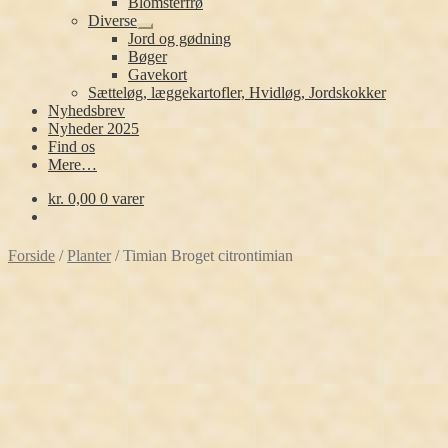
Blomsterfrø
Diverse
Udfold
Jord og gødning
undermenu
Bøger
Gavekort
Sætteløg, læggekartofler, Hvidløg, Jordskokker
Nyhedsbrev
Nyheder 2025
Find os
Mere…
kr.
0,00
0 varer
Forside
/
Planter
/
Timian Broget citrontimian