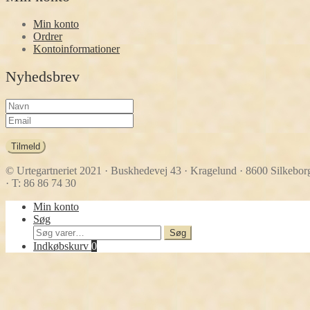
Min konto
Ordrer
Kontoinformationer
Nyhedsbrev
Tilmeld
© Urtegartneriet 2021
· Buskhedevej 43 · Kragelund · 8600 Silkebor
· T: 86 86 74 30
Min konto
Søg
Søg
Søg
efter:
Indkøbskurv
0