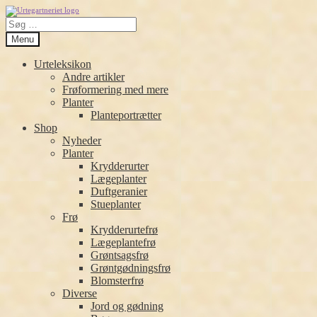
Spring
Spring
Søg
til
til
efter:
navigation
indhold
Menu
Urteleksikon
Andre artikler
Frøformering med mere
Planter
Planteportrætter
Shop
Nyheder
Planter
Krydderurter
Lægeplanter
Duftgeranier
Stueplanter
Frø
Krydderurtefrø
Lægeplantefrø
Grøntsagsfrø
Grøntgødningsfrø
Blomsterfrø
Diverse
Jord og gødning