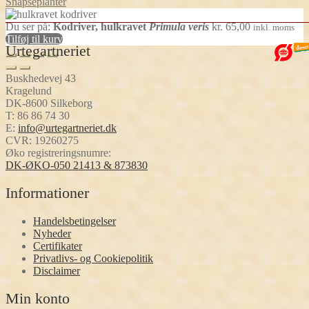
Snapseplanter
Du ser på:
Kodriver, hulkravet
Primula veris
kr.
65,00
inkl. moms
Tilføj til kurv
Urtegartneriet
Buskhedevej 43
Kragelund
DK-8600 Silkeborg
T:
86 86 74 30
E:
info@urtegartneriet.dk
CVR: 19260275
Øko registreringsnumre:
DK-ØKO-050 21413 & 873830
Informationer
Handelsbetingelser
Nyheder
Certifikater
Privatlivs- og Cookiepolitik
Disclaimer
Min konto