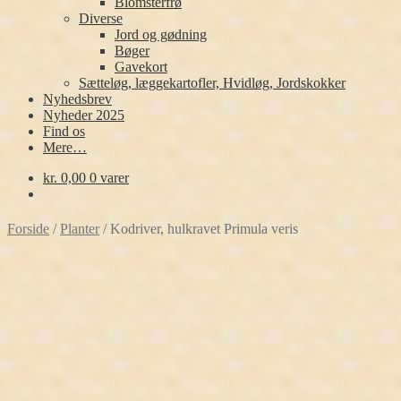
Blomsterfrø
Diverse
Jord og gødning
Bøger
Gavekort
Sætteløg, læggekartofler, Hvidløg, Jordskokker
Nyhedsbrev
Nyheder 2025
Find os
Mere…
kr.
0,00
0 varer
Forside
/
Planter
/
Kodriver, hulkravet Primula veris