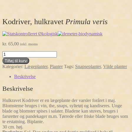
Kodriver, hulkravet
Primula veris
kr.
65,00
inkl. moms
Kodriver,
hulkravet
Tilføj til kurv
Primula
Kategorier:
Lægeplanter
,
Planter
Tags:
Snapseplanter
,
Vilde planter
veris
antal
Beskrivelse
Beskrivelse
Hulkravet Kodriver er en lægeplante der varsler foråret i maj.
Blomsterne bruges i vin, the, snaps, syltetøj og kandiseres. Unge
blade og blomster spises i salater. Bladene kan stuves, bruges i
farsretter og pandekager m.m. Tørrede eller friske blade bruges som
te erstatning. Biplante.
30 cm. høj.