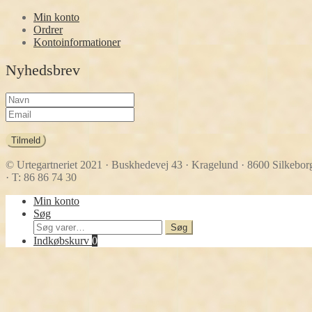
Min konto
Ordrer
Kontoinformationer
Nyhedsbrev
Tilmeld
© Urtegartneriet 2021
· Buskhedevej 43 · Kragelund · 8600 Silkebor
· T: 86 86 74 30
Min konto
Søg
Søg
Søg
efter:
Indkøbskurv
0