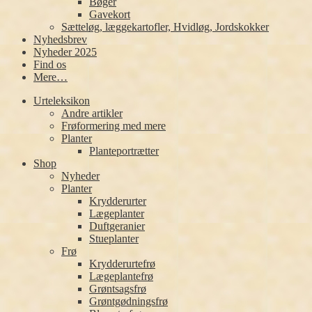
Bøger
Gavekort
Sætteløg, læggekartofler, Hvidløg, Jordskokker
Nyhedsbrev
Nyheder 2025
Find os
Mere…
Urteleksikon
Andre artikler
Frøformering med mere
Planter
Planteportrætter
Shop
Nyheder
Planter
Krydderurter
Lægeplanter
Duftgeranier
Stueplanter
Frø
Krydderurtefrø
Lægeplantefrø
Grøntsagsfrø
Grøntgødningsfrø