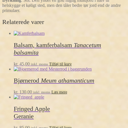
Dyrkning
:
Sol. Den ynder en god fugtig muldjord i halv til
helskygge et køligt sted, men den tåler bedre tør jord end de andre
primulaer.
Relaterede varer
Balsam, kamferbalsam
Tanacetum
balsamita
kr.
45,00
inkl. moms
Tilføj til kurv
Bjørnerod
Meum athamanticum
kr.
130,00
inkl. moms
Læs mere
Fringed Apple
Geranie
kr.
85,00
inkl. moms
Tilføj til kurv