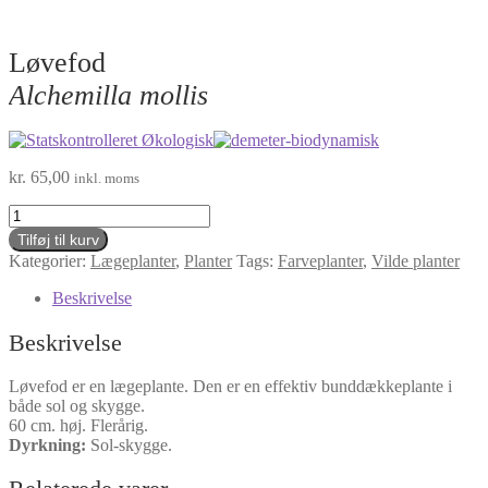
Løvefod
Alchemilla mollis
kr.
65,00
inkl. moms
Løvefod
Alchemilla
Tilføj til kurv
mollis
Kategorier:
Lægeplanter
,
Planter
Tags:
Farveplanter
,
Vilde planter
antal
Beskrivelse
Beskrivelse
Løvefod er en lægeplante. Den er en effektiv bunddækkeplante i
både sol og skygge.
60 cm. høj. Flerårig.
Dyrkning:
Sol-skygge.