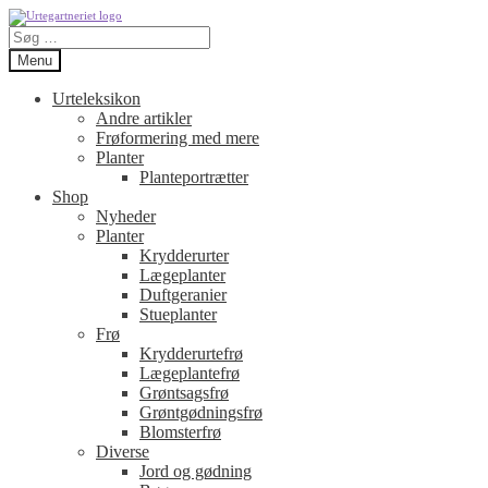
Spring
Spring
Søg
til
til
efter:
navigation
indhold
Menu
Urteleksikon
Andre artikler
Frøformering med mere
Planter
Planteportrætter
Shop
Nyheder
Planter
Krydderurter
Lægeplanter
Duftgeranier
Stueplanter
Frø
Krydderurtefrø
Lægeplantefrø
Grøntsagsfrø
Grøntgødningsfrø
Blomsterfrø
Diverse
Jord og gødning