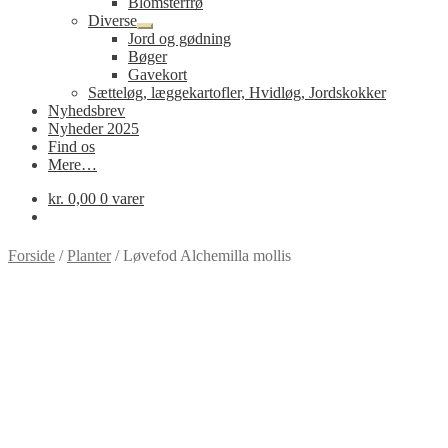
Blomsterfrø
Diverse
Udfold
Jord og gødning
undermenu
Bøger
Gavekort
Sætteløg, læggekartofler, Hvidløg, Jordskokker
Nyhedsbrev
Nyheder 2025
Find os
Mere…
kr.
0,00
0 varer
Forside
/
Planter
/
Løvefod Alchemilla mollis