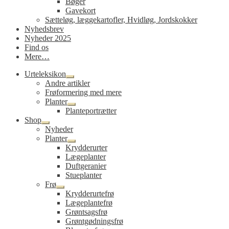
Bøger
Gavekort
Sætteløg, læggekartofler, Hvidløg, Jordskokker
Nyhedsbrev
Nyheder 2025
Find os
Mere…
Urteleksikon
Udfold
Andre artikler
undermenu
Frøformering med mere
Planter
Udfold
Planteportrætter
undermenu
Shop
Udfold
Nyheder
undermenu
Planter
Udfold
Krydderurter
undermenu
Lægeplanter
Duftgeranier
Stueplanter
Frø
Udfold
Krydderurtefrø
undermenu
Lægeplantefrø
Grøntsagsfrø
Grøntgødningsfrø