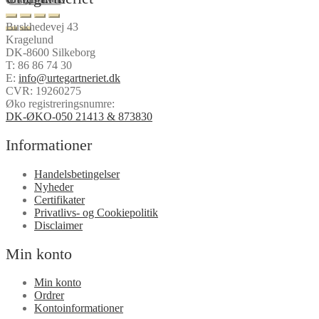
Buskhedevej 43
Kragelund
DK-8600 Silkeborg
T:
86 86 74 30
E:
info@urtegartneriet.dk
CVR: 19260275
Øko registreringsnumre:
DK-ØKO-050 21413 & 873830
Informationer
Handelsbetingelser
Nyheder
Certifikater
Privatlivs- og Cookiepolitik
Disclaimer
Min konto
Min konto
Ordrer
Kontoinformationer