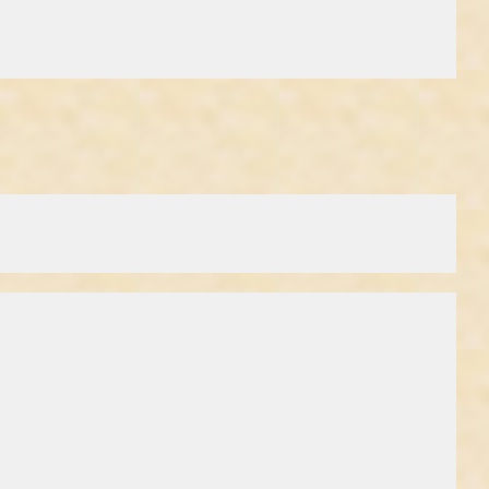
, 6,400 milligram nikkel og 650 milligram kobber, pr. kilo
r. Men her er ikke tale om spor, men mærkbare mængder.
å som hydrocarbon, “coal tar”, paraffin, polyethylene og naphta, der
ra geranier dyrket på forurenet jord, uden at få metallerne med. Ja
ud af jorden ved hjælp af geranierne.
sætter ind overfor. Gad vide hvad yderligere forskning indenfor hvad
ind igen, så måske var det noget, der kunne bruges til noget i Danmark