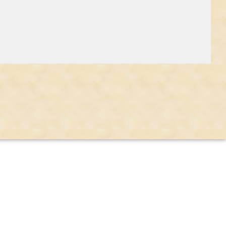
eraniedyrkning kunne måske have gjort det?