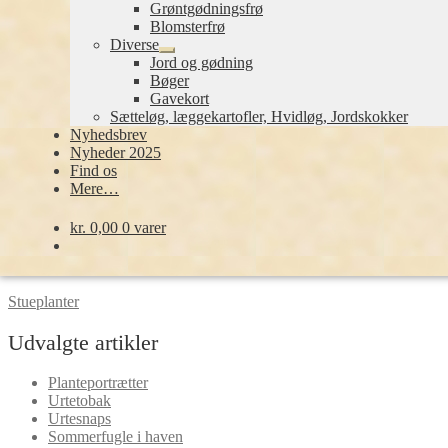
Grøntgødningsfrø
også.
Blomsterfrø
Diverse
Vi kan i hvert fald huske en sag fra omegnen af Århus for få år tilba
Udfold
Jord og gødning
undermenu
Bøger
Kategorier:
Leksikon
,
Andre artikler
Gavekort
Indlægsnavigation
Forrige
Krydderurter
Sætteløg, læggekartofler, Hvidløg, Jordskokker
indlæg:
Næste
Duftgeranier (Duftpelargonier)
Nyhedsbrev
indlæg:
Nyheder 2025
Leksikon
Find os
Mere…
Krydderurter
kr.
0,00
0 varer
Lægeplanter
Duftgeranier
Stueplanter
Udvalgte artikler
Planteportrætter
Urtetobak
Urtesnaps
Sommerfugle i haven