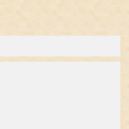
 af giftige tungmetaller fra forurenet jord.
mål at finde deres tolerancegrænser, og egnede metoder til at