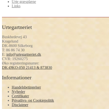
Urte græsplæne
Links
Urtegartneriet
Buskhedevej 43
Kragelund
DK-8600 Silkeborg
T:
86 86 74 30
E:
info@urtegartneriet.dk
CVR: 19260275
Øko registreringsnumre:
DK-ØKO-050 21413 & 873830
Informationer
Handelsbetingelser
Nyheder
Certifikater
Privatlivs- og Cookiepolitik
Disclaimer