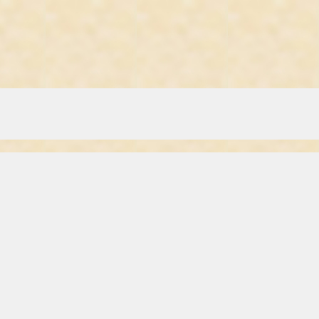
tar, 21 februar 98
fundet ud af at duftgeranier er i stand til at absorbere utrolige mængder
 Han udsatte en mængde forskellige planter for stress, bl.a. med det for
et privat firma.
 vand og ved så høje temperaturer, at alt andet i drivhuset døde.