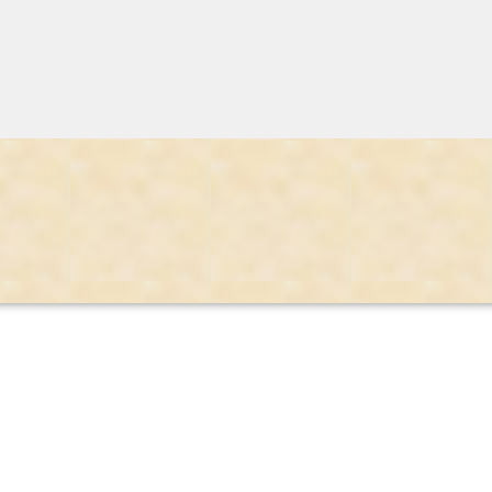
ge, hvor en landsby ikke måtte spise noget fra deres haver. Nogle års g