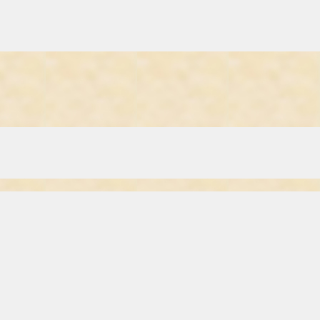
om, at de måske kunne optage metaller.
lanterne på 2 uger optog 3,200 milligram cadmium, 18,700 milligram bly
n. Det er dog normalt i mængder, der gør at man kalder dem sporstoffe
atorer af metal ioner.
ierne vokser godt, og kan tåle en mængde andre forurenende stoffer, s
kanter m.m. udvinder deres æteriske olier, og kan stadig udtrække dem f
 asken.
et jord (hvilket koster en bondegård) kan man i stedet hive metallerne 
er dybere nede end den meste fourening.
 vandrensningsanlæg. Her er det dog mere den organiske forurening man 
de århundreder.
riet. De trives utrolig godt indtil frosten tager dem, eller vi tager dem 