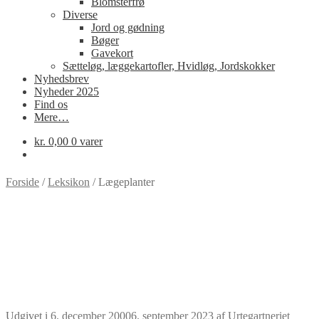
Blomsterfrø
Diverse
Jord og gødning
Bøger
Gavekort
Sætteløg, læggekartofler, Hvidløg, Jordskokker
Nyhedsbrev
Nyheder 2025
Find os
Mere…
kr.
0,00
0 varer
Forside
/
Leksikon
/
Lægeplanter
Udgivet i
6. december 2000
6. september 2023
af
Urtegartneriet