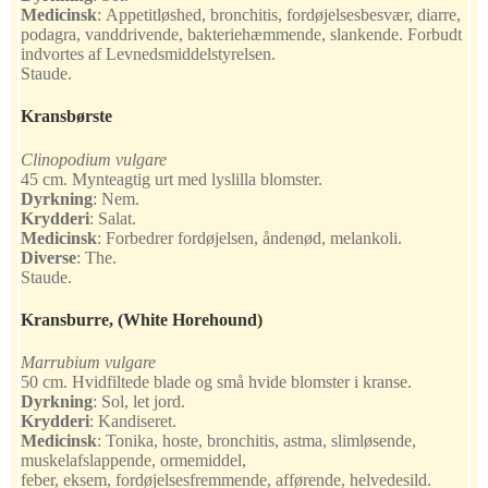
Medicinsk
:
Appetitløshed, bronchitis, fordøjelsesbesvær, diarre,
podagra, vanddrivende, bakteriehæmmende, slankende. Forbudt
indvortes af Levnedsmiddelstyrelsen.
Staude.
Kransbørste
Clinopodium vulgare
45 cm. Mynteagtig urt med lyslilla blomster.
Dyrkning
:
Nem.
Krydderi
:
Salat.
Medicinsk
:
Forbedrer fordøjelsen, åndenød, melankoli.
Diverse
:
The.
Staude.
Kransburre
, (White Horehound)
Marrubium vulgare
50 cm. Hvidfiltede blade og små hvide blomster i kranse.
Dyrkning
:
Sol, let jord.
Krydderi
:
Kandiseret.
Medicinsk
:
Tonika, hoste, bronchitis, astma, slimløsende,
muskelafslappende, ormemiddel,
feber, eksem, fordøjelsesfremmende, afførende, helvedesild.