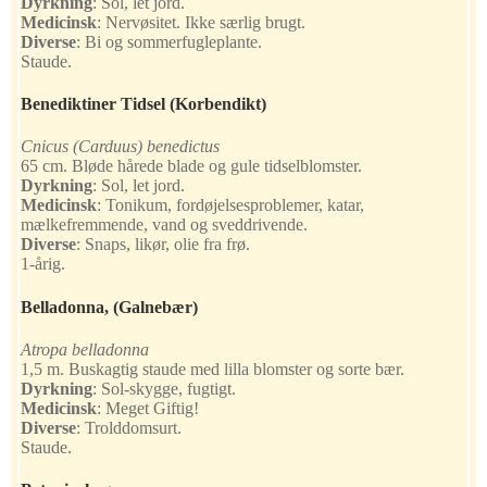
Dyrkning
:
Sol, let jord.
Medicinsk
:
Nervøsitet. Ikke særlig brugt.
Diverse
:
Bi og sommerfugleplante.
Staude.
Benediktiner Tidsel
(Korbendikt)
Cnicus (Carduus) benedictus
65 cm. Bløde hårede blade og gule tidselblomster.
Dyrkning
:
Sol, let jord.
Medicinsk
:
Tonikum, fordøjelsesproblemer, katar,
mælkefremmende, vand og sveddrivende.
Diverse
:
Snaps, likør, olie fra frø.
1-årig.
Belladonna
, (Galnebær)
Atropa belladonna
1,5 m. Buskagtig staude med lilla blomster og sorte bær.
Dyrkning
:
Sol-skygge, fugtigt.
Medicinsk
:
Meget Giftig!
Diverse
:
Trolddomsurt.
Staude.