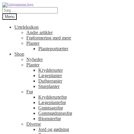
Spring
Spring
Søg
til
til
efter:
navigation
indhold
Menu
Urteleksikon
Andre artikler
Frøformering med mere
Planter
Planteportrætter
Shop
Nyheder
Planter
Krydderurter
Lægeplanter
Duftgeranier
Stueplanter
Frø
Krydderurtefrø
Lægeplantefrø
Grøntsagsfrø
Grøntgødningsfrø
Blomsterfrø
Diverse
Jord og gødning