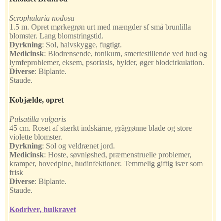
Scrophularia nodosa
1.5 m. Opret mørkegrøn urt med mængder sf små brunlilla
blomster. Lang blomstringstid.
Dyrkning
:
Sol, halvskygge, fugtigt.
Medicinsk
:
Blodrensende, tonikum, smertestillende ved hud og
lymfeproblemer, eksem, psoriasis, bylder, øger blodcirkulation.
Diverse
:
Biplante.
Staude.
Kobjælde, opret
Pulsatilla vulgaris
45 cm. Roset af stærkt indskårne, grågrønne blade og store
violette blomster.
Dyrkning
:
Sol og veldrænet jord.
Medicinsk
:
Hoste, søvnløshed, præmenstruelle problemer,
kramper, hovedpine, hudinfektioner. Temmelig giftig især som
frisk
Diverse
:
Biplante.
Staude.
Kodriver, hulkravet