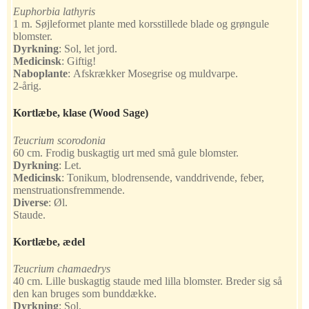
Euphorbia lathyris
1 m. Søjleformet plante med korsstillede blade og grøngule
blomster.
Dyrkning
:
Sol, let jord.
Medicinsk
:
Giftig!
Naboplante
:
Afskrækker Mosegrise og muldvarpe.
2-årig.
Kortlæbe, klase
(Wood Sage)
Teucrium scorodonia
60 cm. Frodig buskagtig urt med små gule blomster.
Dyrkning
:
Let.
Medicinsk
:
Tonikum, blodrensende, vanddrivende, feber,
menstruationsfremmende.
Diverse
:
Øl.
Staude.
Kortlæbe, ædel
Teucrium chamaedrys
40 cm. Lille buskagtig staude med lilla blomster. Breder sig så
den kan bruges som bunddække.
Dyrkning
:
Sol.