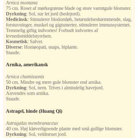
Arnica montana
75 cm. Roset af mørkegrønne blade og store varmtgule blomster.
Dyrkning
:
Sol, sur let jord (hedejord).
Medicinsk
:
Stimulerer blodomløb, betændelseshæmmende, slag,
forstuvninger, muskel og gigtsmerter, stimulerer immunsystemet.
Temmelig giftig indvortes! Forbudt indvortes af
levnedsmiddelstyrelsen.
Kosmetisk
:
Salver.
Diverse
:
Homøopati, snaps, biplante.
Staude.
Arnika, amerikansk
Arnica chamissonis
50 cm. Mindre og mere gule blomster end arnika.
Dyrkning
:
Sol, nem. Trives i almindelig havejord.
Anvendes som arnika.
Staude.
Astragel, hinde
(Huang Qi)
Astragalus membranaceus
40 cm. Høj kløverlignende plante med små gullige blomster.
Dyrkning
:
Sol, veldrænet jord.