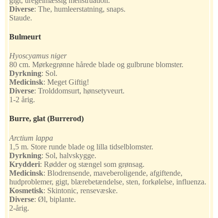
gigt, uregelmæssig menstruation.
Diverse
:
The, humleerstatning, snaps.
Staude.
Bulmeurt
Hyoscyamus niger
80 cm. Mørkegrønne hårede blade og gulbrune blomster.
Dyrkning
:
Sol.
Medicinsk
:
Meget Giftig!
Diverse
:
Trolddomsurt, hønsetyveurt.
1-2 årig.
Burre, glat
(Burrerod)
Arctium lappa
1,5 m. Store runde blade og lilla tidselblomster.
Dyrkning
:
Sol, halvskygge.
Krydderi
:
Rødder og stængel som grønsag.
Medicinsk
:
Blodrensende, maveberoligende, afgiftende,
hudproblemer, gigt, blærebetændelse, sten, forkølelse, influenza.
Kosmetisk
:
Skintonic, rensevæske.
Diverse
:
Øl, biplante.
2-årig.