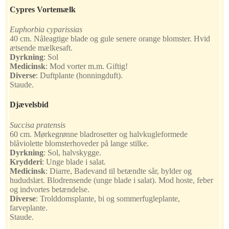
Cypres Vortemælk
Euphorbia cyparissias
40 cm. Nåleagtige blade og gule senere orange blomster. Hvid
ætsende mælkesaft.
Dyrkning
:
Sol
Medicinsk
:
Mod vorter m.m. Giftig!
Diverse
:
Duftplante (honningduft).
Staude.
Djævelsbid
Succisa pratensis
60 cm. Mørkegrønne bladrosetter og halvkugleformede
blåviolette blomsterhoveder på lange stilke.
Dyrkning
:
Sol, halvskygge.
Krydderi
:
Unge blade i salat.
Medicinsk
:
Diarre, Badevand til betændte sår, bylder og
hududslæt. Blodrensende (unge blade i salat). Mod hoste, feber
og indvortes betændelse.
Diverse
:
Trolddomsplante, bi og sommerfugleplante,
farveplante.
Staude.