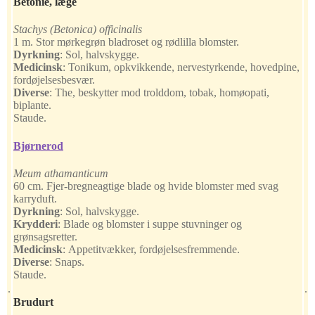
Betonie, læge
Stachys (Betonica) officinalis
1 m. Stor mørkegrøn bladroset og rødlilla blomster.
Dyrkning
:
Sol, halvskygge.
Medicinsk
:
Tonikum, opkvikkende, nervestyrkende, hovedpine,
fordøjelsesbesvær.
Diverse
:
The, beskytter mod trolddom, tobak, homøopati,
biplante.
Staude.
Bjørnerod
Meum athamanticum
60 cm. Fjer-bregneagtige blade og hvide blomster med svag
karryduft.
Dyrkning
:
Sol, halvskygge.
Krydderi
:
Blade og blomster i suppe stuvninger og
grønsagsretter.
Medicinsk
:
Appetitvækker, fordøjelsesfremmende.
Diverse
:
Snaps.
Staude.
.
.
Brudurt