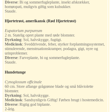
Diverse
:
Bi og sommerfugleplante, insekt afskrækker,
homøopati, muligvis giftig som kulsukker.
Staude.
Hjortetrøst, amerikansk
(Rød Hjortetrøst)
Eupatorium
purpureum
2 m. Statelig opret plante med røde blomster.
Dyrkning
:
Sol, halvskygge, fugtigt.
Medicinsk
:
Sveddrivende, feber, styrker forplantningssystemet,
stimulerende, menstruationskramper, podagra, gigt, nyre og
urinproblemer.
Diverse
:
Farveplante, bi og sommerfugleplante.
Staude.
Hundetunge
Cynoglossum officinale
60 cm. Store aflange grågrønne blade og små blåviolette
blomster.
Dyrkning
:
Sol, halvskygge.
Medicinsk
:
Sandsynligvis Giftig! Førhen brugt i hostemedicin.
Diverse
:
Rigtig god biplante.
2-årig.