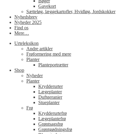
Bøger
Gavekort
Sætteløg, læggekartofler, Hvidløg, Jordskokker
Nyhedsbrev
Nyheder 2025
Find os
Mere…
Urteleksikon
Andre artikler
Frøformering med mere
Planter
Planteportrætter
Shop
Nyheder
Planter
Krydderurter
Lægeplanter
Duftgeranier
Stueplanter
Frø
Krydderurtefrø
Lægeplantefrø
Grøntsagsfrø
Grøntgødningsfrø