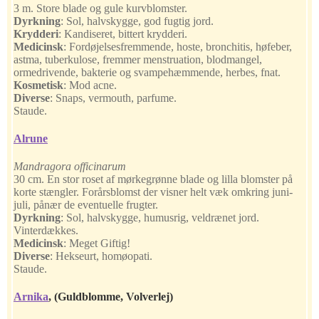
3 m. Store blade og gule kurvblomster.
Dyrkning
:
Sol, halvskygge, god fugtig jord.
Krydderi
:
Kandiseret, bittert krydderi.
Medicinsk
:
Fordøjelsesfremmende, hoste, bronchitis, høfeber,
astma, tuberkulose, fremmer menstruation, blodmangel,
ormedrivende, bakterie og svampehæmmende, herbes, fnat.
Kosmetisk
:
Mod acne.
Diverse
: Snaps, vermouth, parfume.
Staude.
Alrune
Mandragora officinarum
30 cm. En stor roset af mørkegrønne blade og lilla blomster på
korte stængler. Forårsblomst der visner helt væk omkring juni-
juli, pånær de eventuelle frugter.
Dyrkning
:
Sol, halvskygge, humusrig, veldrænet jord.
Vinterdækkes.
Medicinsk
:
Meget Giftig!
Diverse
:
Hekseurt, homøopati.
Staude.
Arnika
,
(Guldblomme, Volverlej)