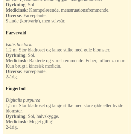
Dyrkning
:
Sol.
Medicinsk
:
Krampeløsende, menstruationsfremmende.
Diverse
:
Farveplante.
Staude (kortvarig), men selvsår.
Farvevaid
Isatis tinctoria
1.2 m. Stor bladroset og lange stilke med gule blomster.
Dyrkning
:
Sol.
Medicinsk
:
Bakterie og virushæmmende. Feber, influenza m.m.
Kun brugt i kinesisk medicin.
Diverse
:
Farveplante.
2-årig.
Fingerbøl
Digitalis purpurea
1,5 m. Stor bladroset og lange stilke med store røde eller hvide
blomster.
Dyrkning
:
Sol, halvskygge.
Medicinsk
:
Meget giftig!
2-årig.