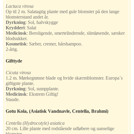
Lactuca virosa
Op til 2 m. Salatagtig plante med gule blomster på den lange
blomsterstand andet år.
Dyrkning
:
Sol, halvskygge
Krydderi
:
Salat
Medicinsk
:
Beroligende, smertelindrende, slimløsende, sænker
blodsukker.
Kosmetisk
:
Sæber, cremer, hårshampoo.
2-årig.
Gifttyde
Cicuta virosa
1.2 m. Mørkegrønne blade og hvide skærmblomster. Europa´s
giftigste plante.
Dyrkning
:
Sol, sumpplante.
Medicinsk
:
Ekstrem Giftig!
Staude.
Gotu Kola
, (Asiatisk Vandnavle, Centella, Brahmi)
Centella (Hydrocotyle) asiatica
20 cm. Lille plante med rodslående udløbere og uanselige
blomster.