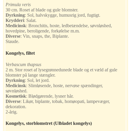
Primula veris
30 cm. Roset af blade og gule blomster.
Dyrkning
:
Sol, halvskygge, humusrig jord, fugtigt.
Krydderi
:
Salat.
Medicinsk
:
Bronchitis, hoste, ledbetændelse, søvnløshed,
hovedpine, beroligende, forkølelse m.m.
Diverse
:
Vin, snaps, the, Biplante.
Staude.
Kongelys, filtet
Verbascum thapsus
2 m. Stor roset af lysegrønnedunede blade og et væld af gule
blomster på lange stængler.
Dyrkning
:
Sol, let jord.
Medicinsk
:
Slimløsende, hoste, nervøse spændinger,
søvnløshed.
Kosmetisk
:
Blødgørende, lysner hår.
Diverse
:
Likør, biplante, tobak, homøopati, lampevæger,
dekoration.
2-årig.
Kongelys, storblomstret
(Ulbladet kongelys)