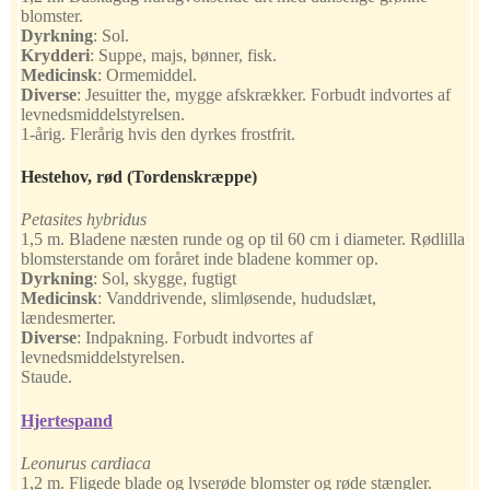
blomster.
Dyrkning
:
Sol.
Krydderi
:
Suppe, majs, bønner, fisk.
Medicinsk
:
Ormemiddel.
Diverse
:
Jesuitter the, mygge afskrækker. Forbudt indvortes af
levnedsmiddelstyrelsen.
1-årig. Flerårig hvis den dyrkes frostfrit.
Hestehov, rød
(Tordenskræppe)
Petasites hybridus
1,5 m. Bladene næsten runde og op til 60 cm i diameter. Rødlilla
blomsterstande om foråret inde bladene kommer op.
Dyrkning
:
Sol, skygge, fugtigt
Medicinsk
:
Vanddrivende, slimløsende, hududslæt,
lændesmerter.
Diverse
:
Indpakning. Forbudt indvortes af
levnedsmiddelstyrelsen.
Staude.
Hjertespand
Leonurus cardiaca
1,2 m. Fligede blade og lyserøde blomster og røde stængler.