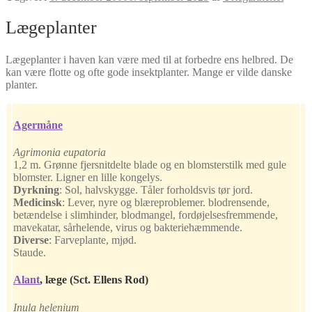
Lægeplanter
Lægeplanter i haven kan være med til at forbedre ens helbred. De
kan være flotte og ofte gode insektplanter. Mange er vilde danske
planter.
Agermåne
Agrimonia eupatoria
1,2 m. Grønne fjersnitdelte blade og en blomsterstilk med gule
blomster. Ligner en lille kongelys.
Dyrkning
:
Sol, halvskygge. Tåler forholdsvis tør jord.
Medicinsk
:
Lever, nyre og blæreproblemer. blodrensende,
betændelse i slimhinder, blodmangel, fordøjelsesfremmende,
mavekatar, sårhelende, virus og bakteriehæmmende.
Diverse
:
Farveplante, mjød.
Staude.
Alant
,
læge (Sct. Ellens Rod)
Inula helenium