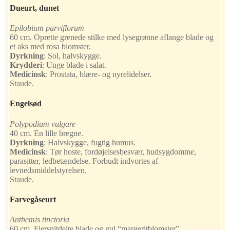
Dueurt, dunet
Epilobium parviflorum
60 cm. Oprette grenede stilke med lysegrønne aflange blade og
et aks med rosa blomster.
Dyrkning
:
Sol, halvskygge.
Krydderi
:
Unge blade i salat.
Medicinsk
:
Prostata, blære- og nyrelidelser.
Staude.
Engelsød
Polypodium vulgare
40 cm. En lille bregne.
Dyrkning
:
Halvskygge, fugtig humus.
Medicinsk
:
Tør hoste, fordøjelsesbesvær, hudsygdomme,
parasitter, ledbetændelse. Forbudt indvortes af
levnedsmiddelstyrelsen.
Staude.
Farvegåseurt
Anthemis tinctoria
60 cm. Fjersnitdelte blade og gul “margeritblomster”.