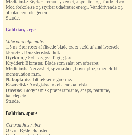
Medicinsk
:
Styrker immunsystemet, appetitten og fordøjelsen.
Mod forkølelse og styrker udadrettet energi. Vanddrivende og
afbalancerende generelt.
Staude.
Baldrian, læge
Valeriana officinalis
1,5 m. Stor roset af fligede blade og et væld af små lyserøde
blomster. Karakteristisk duft.
Dyrknin
g:
Sol, skygge, fugtig jord.
Krydderi:
Blomster. Blade som salat om efteråret
Medicinsk
:
Nervøsitet, søvnløshed, hovedpine, smertefuld
menstruation m.m.
Naboplante
:
Tiltrækker regnorme.
Kosmetisk
:
Ansigtsbad mod acne og udslæt.
Diverse
:
Biodynamisk præparatplante, snaps, parfume,
kattelegetøj.
Staude.
Baldrian, spore
Centranthus ruber
60 cm. Røde blomster.