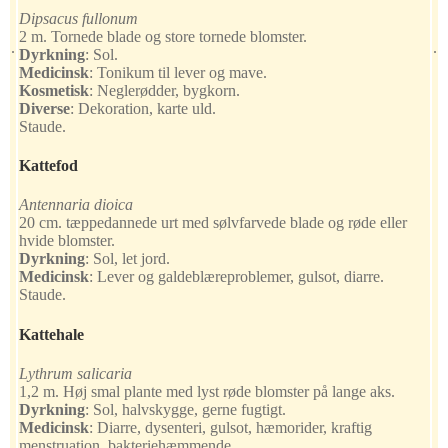
Dipsacus fullonum
2 m. Tornede blade og store tornede blomster.
.
.
Dyrkning
:
Sol.
Medicinsk
:
Tonikum til lever og mave.
Kosmetisk
:
Neglerødder, bygkorn.
Diverse
:
Dekoration, karte uld.
Staude.
Kattefod
Antennaria dioica
20 cm. tæppedannede urt med sølvfarvede blade og røde eller
hvide blomster.
Dyrkning
:
Sol, let jord.
Medicinsk
:
Lever og galdeblæreproblemer, gulsot, diarre.
Staude.
Kattehale
Lythrum salicaria
1,2 m. Høj smal plante med lyst røde blomster på lange aks.
Dyrkning
:
Sol, halvskygge, gerne fugtigt.
Medicinsk
:
Diarre, dysenteri, gulsot, hæmorider, kraftig
menstruation, bakteriehæmmende.