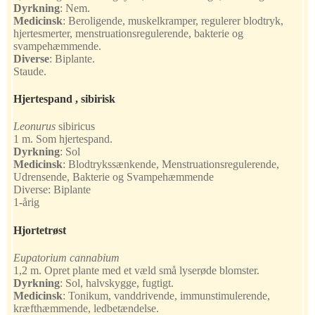
Dyrkning
:
Nem.
Medicinsk
:
Beroligende, muskelkramper, regulerer blodtryk,
hjertesmerter, menstruationsregulerende, bakterie og
svampehæmmende.
Diverse
:
Biplante.
Staude.
Hjertespand , sibirisk
Leonurus
sibiricus
1 m. Som hjertespand.
Dyrkning
:
Sol
Medicinsk
:
Blodtrykssænkende, Menstruationsregulerende,
Udrensende, Bakterie og Svampehæmmende
Diverse:
Biplante
1-årig
Hjortetrøst
Eupatorium
cannabium
1,2 m. Opret plante med et væld små lyserøde blomster.
Dyrkning
:
Sol, halvskygge, fugtigt.
Medicinsk
:
Tonikum, vanddrivende, immunstimulerende,
kræfthæmmende, ledbetændelse.