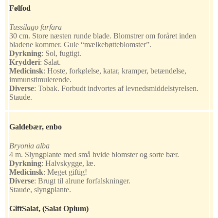
Følfod
Tussilago farfara
30 cm. Store næsten runde blade. Blomstrer om foråret inden
bladene kommer. Gule “mælkebøtteblomster”.
Dyrkning
:
Sol, fugtigt.
Krydderi
:
Salat.
Medicinsk
:
Hoste, forkølelse, katar, kramper, betændelse,
immunstimulerende.
Diverse
:
Tobak. Forbudt indvortes af levnedsmiddelstyrelsen.
Staude.
Galdebær, enbo
Bryonia alba
4 m. Slyngplante med små hvide blomster og sorte bær.
Dyrkning
:
Halvskygge, læ.
Medicinsk
:
Meget giftig!
Diverse
:
Brugt til alrune forfalskninger.
Staude, slyngplante.
Gift
Salat
, (Salat Opium)