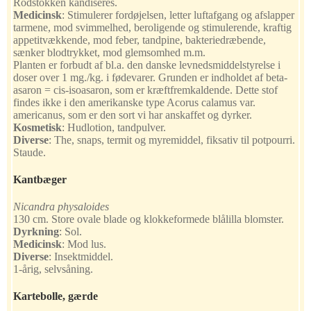
Rodstokken kandiseres.
Medicinsk
:
Stimulerer fordøjelsen, letter luftafgang og afslapper
tarmene, mod svimmelhed, beroligende og stimulerende, kraftig
appetitvækkende, mod feber, tandpine, bakteriedræbende,
sænker blodtrykket, mod glemsomhed m.m.
Planten er forbudt af bl.a. den danske levnedsmiddelstyrelse i
doser over 1 mg./kg. i fødevarer. Grunden er indholdet af beta-
asaron = cis-isoasaron, som er kræftfremkaldende. Dette stof
findes ikke i den amerikanske type Acorus calamus var.
americanus, som er den sort vi har anskaffet og dyrker.
Kosmetisk
:
Hudlotion, tandpulver.
Diverse
:
The, snaps, termit og myremiddel, fiksativ til potpourri.
Staude.
Kantbæger
Nicandra physaloides
130 cm. Store ovale blade og klokkeformede blålilla blomster.
Dyrkning
:
Sol.
Medicinsk
:
Mod lus.
Diverse
:
Insektmiddel.
1-årig, selvsåning.
Kartebolle, gærde