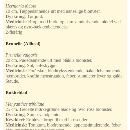
Herniaria
glabra
10 cm. Tæppedannende urt med uanselige blomster.
Dyrkning
:
Tør jord.
Medicinsk
:
Brugt mod brok, og som vanddrivende middel ved
blære- og nyre-bækkenbetændelse.
2-flerårig.
Brunelle
(Allheal)
Prunella vulgaris
20 cm. Pudedannende urt med blålilla blomster.
Dyrkning
:
Sol, halvskygge.
Medicinsk
:
Forårskur, blodtrykssænkende, bakteriehæmmende,
hæmorider, kraftig menstruation, feber, stimulerer lever og galde.
Staude.
Bukkeblad
Menyanthes trifoliata
25 cm. Tredelte mørkegrønne blade og hvid-rosa blomster.
Dyrkning
:
Sump-vandplante.
Krydderi
:
Er blevet brugt til mad i krisetider.
Medicinsk
:
Tonikum, blodrensende, appetitstimulerende, feber,