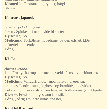
Kosmetisk
:
Opstramning, rynker, hårglans.
Staude
Katteurt, japansk
Schizonepeta tenuifolia
50 cm. Spinkel urt med hvide blomster.
Dyrkning
:
Sol.
Medicinsk
:
Forkølelse, hovedpine, bylder, udslæt, kløe,
bakteriehæmmende.
1-årig.
Khella
Ammi visnaga
1 m. Frodig skærmplante med et væld af små hvide blomster.
Dyrkning
:
Sol.
Medicinsk
:
Vanddrivende, mod nyre og blæresten,
krampestillende, astma, kighoste og bronkitis, modvirker
forkalkning, muskelafslappende, øger blodforsyningen til hjertet.
Diverse
:
Frøstilke bruges som tandstikker.
1-årig (2-årig i mildere klima end her).
Knoldet Brunrod