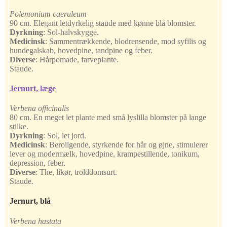
Polemonium caeruleum
90 cm. Elegant letdyrkelig staude med kønne blå blomster.
Dyrkning
:
Sol-halvskygge.
Medicinsk
:
Sammentrækkende, blodrensende, mod syfilis og
hundegalskab, hovedpine, tandpine og feber.
Diverse
:
Hårpomade, farveplante.
Staude.
Jernurt, læge
Verbena officinalis
80 cm. En meget let plante med små lyslilla blomster på lange
stilke.
Dyrkning
:
Sol, let jord.
Medicinsk
:
Beroligende, styrkende for hår og øjne, stimulerer
lever og modermælk, hovedpine, krampestillende, tonikum,
depression, feber.
Diverse
:
The, likør, trolddomsurt.
Staude.
Jernurt, blå
Verbena hastata