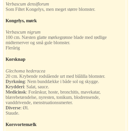
Verbascum densiflorum
Som Filtet Kongelys, men meget større blomster.
Kongelys, mørk
Verbascum nigrum
100 cm. Næsten glatte mørkegrønne blade med rødlige
midternerver og små gule blomster.
Flerårig
Korsknap
Glechoma hederacea
20 cm. Krybende rodslående urt med blålilla blomster.
Dyrkning
:
Nem bunddække i både sol og skygge.
Krydderi
:
Salat, sauce.
Medicinsk
:
Forårskur, hoste, bronchitis, mavekatar,
blærebetændelse, nyresten, tonikum, blodrensende,
vanddrivende, menstruationssmerter.
Diverse
:
Øl.
Staude.
Korsvortemælk