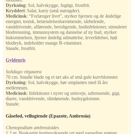
Dyrkning
:
Sol, halvskygge, fugtigt, frostfrit.
Krydderi
:
Salat, karry (små mængder).
Medicinsk
:
“Forlænger livet”, styrker hjernen og de åndelige
energier, tonisk, betændelseshæmmende, sårhelende,
vanddrivende, afførende, beroligende, hudinfektioner, stimulerer
blodrensning, immunsystem og dannelse af ny hud, styrker
hukommelsen, fjerner åndelig udmattelse, leverlidelser, højt
blodtryk, indeholder mange B-vitaminer.
Staude, frostfrit.
Gyldenris
Solidago virgaurea
70 cm. Smalle blade og et tæt aks af små gule kurvblomster.
Dyrkning
:
Sol, halvskygge, bør omplantes med få års
mellemrum.
Medicinsk
:
Infektioner i nyrer og urinveje, udrensende, gigt,
diarre, vanddrivende, slimløsende, hudsygdomme.
Staude.
Gåsefod, vellugtende
(Epazote, Ambrosia)
Chenopodium ambrosioides
1,2 m. Buskagtig hurtigvoksende urt med uanselige grønne