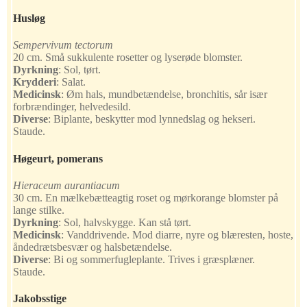
Husløg
Sempervivum tectorum
20 cm. Små sukkulente rosetter og lyserøde blomster.
Dyrkning
:
Sol, tørt.
Krydderi
:
Salat.
Medicinsk
:
Øm hals, mundbetændelse, bronchitis, sår især
forbrændinger, helvedesild.
Diverse
:
Biplante, beskytter mod lynnedslag og hekseri.
Staude.
Høgeurt, pomerans
Hieraceum aurantiacum
30 cm. En mælkebætteagtig roset og mørkorange blomster på
lange stilke.
Dyrkning
:
Sol, halvskygge. Kan stå tørt.
Medicinsk
:
Vanddrivende. Mod diarre, nyre og blæresten, hoste,
åndedrætsbesvær og halsbetændelse.
Diverse
:
Bi og sommerfugleplante. Trives i græsplæner.
Staude.
Jakobsstige