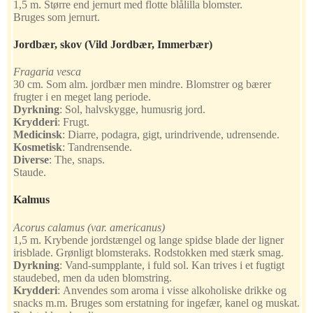
1,5 m. Større end jernurt med flotte blålilla blomster.
Bruges som jernurt.
Jordbær, skov
(Vild Jordbær, Immerbær)
Fragaria vesca
30 cm. Som alm. jordbær men mindre. Blomstrer og bærer
frugter i en meget lang periode.
Dyrkning
:
Sol, halvskygge, humusrig jord.
Krydderi
:
Frugt.
Medicinsk
:
Diarre, podagra, gigt, urindrivende, udrensende.
Kosmetisk
:
Tandrensende.
Diverse
:
The, snaps.
Staude.
Kalmus
Acorus calamus (var. americanus)
1,5 m. Krybende jordstængel og lange spidse blade der ligner
irisblade. Grønligt blomsteraks. Rodstokken med stærk smag.
Dyrkning
:
Vand-sumpplante, i fuld sol. Kan trives i et fugtigt
staudebed, men da uden blomstring.
Krydderi
:
Anvendes som aroma i visse alkoholiske drikke og
snacks m.m. Bruges som erstatning for ingefær, kanel og muskat.