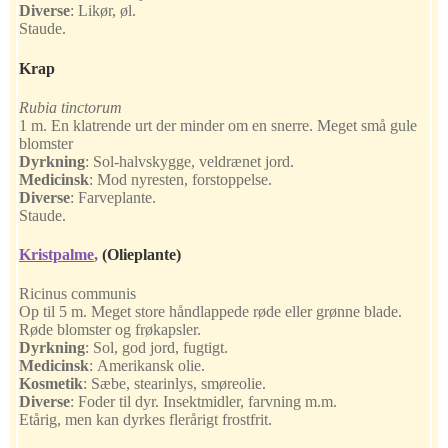
Diverse
:
Likør, øl.
Staude.
Krap
Rubia tinctorum
1 m. En klatrende urt der minder om en snerre. Meget små gule
blomster
Dyrkning
:
Sol-halvskygge, veldrænet jord.
Medicinsk
:
Mod nyresten, forstoppelse.
Diverse
:
Farveplante.
Staude.
Kristpalme
,
(Olieplante)
Ricinus communis
Op til 5 m. Meget store håndlappede røde eller grønne blade.
Røde blomster og frøkapsler.
Dyrkning
:
Sol, god jord, fugtigt.
Medicinsk
:
Amerikansk olie.
Kosmetik
:
Sæbe, stearinlys, smøreolie.
Diverse
:
Foder til dyr. Insektmidler, farvning m.m.
Etårig, men kan dyrkes flerårigt frostfrit.