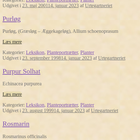
Udgivet i
23. maj 2001
14. januar 2023
af
Urtegartneriet
Purløg
Purløg, (Græsløg – Æggekageløg), Allium schoenoprasum
Læs mere
Kategorier:
Leksikon
,
Planteportrætter
,
Planter
Udgivet i
23. september 1998
14. januar 2023
af
Urtegartneriet
Purpur Solhat
Echinacea purpurea
Læs mere
Kategorier:
Leksikon
,
Planteportrætter
,
Planter
Udgivet i
23. august 1999
14. januar 2023
af
Urtegartneriet
Rosmarin
Rosmarinus officinalis