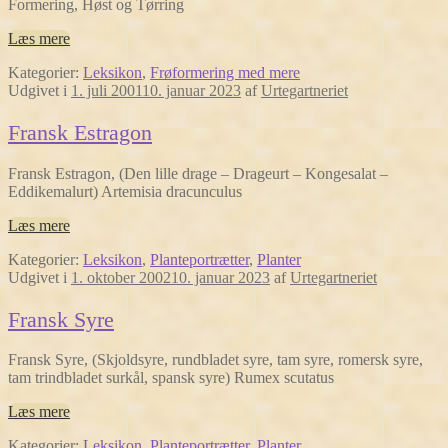
Formering, Høst og Tørring
Læs mere
Kategorier:
Leksikon
,
Frøformering med mere
Udgivet i
1. juli 2001
10. januar 2023
af
Urtegartneriet
Fransk Estragon
Fransk Estragon, (Den lille drage – Drageurt – Kongesalat –
Eddikemalurt) Artemisia dracunculus
Læs mere
Kategorier:
Leksikon
,
Planteportrætter
,
Planter
Udgivet i
1. oktober 2002
10. januar 2023
af
Urtegartneriet
Fransk Syre
Fransk Syre, (Skjoldsyre, rundbladet syre, tam syre, romersk syre,
tam trindbladet surkål, spansk syre) Rumex scutatus
Læs mere
Kategorier:
Leksikon
,
Planteportrætter
,
Planter