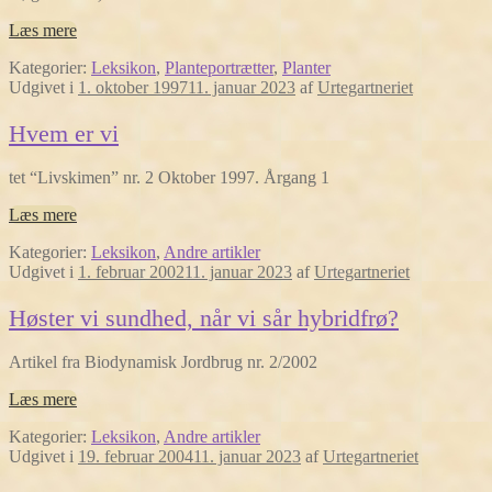
Læs mere
Kategorier:
Leksikon
,
Planteportrætter
,
Planter
Udgivet i
1. oktober 1997
11. januar 2023
af
Urtegartneriet
Hvem er vi
tet “Livskimen” nr. 2 Oktober 1997. Årgang 1
Læs mere
Kategorier:
Leksikon
,
Andre artikler
Udgivet i
1. februar 2002
11. januar 2023
af
Urtegartneriet
Høster vi sundhed, når vi sår hybridfrø?
Artikel fra Biodynamisk Jordbrug nr. 2/2002
Læs mere
Kategorier:
Leksikon
,
Andre artikler
Udgivet i
19. februar 2004
11. januar 2023
af
Urtegartneriet