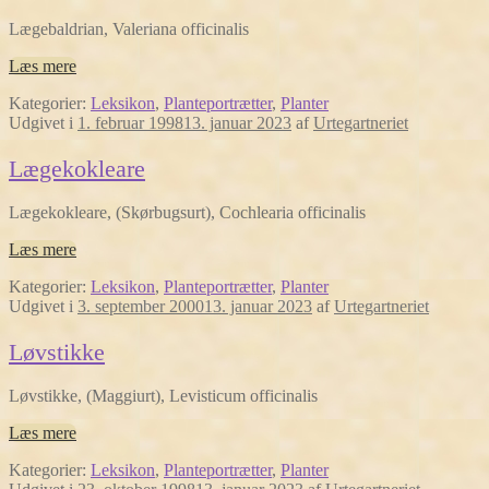
Lægebaldrian, Valeriana officinalis
Læs mere
Kategorier:
Leksikon
,
Planteportrætter
,
Planter
Udgivet i
1. februar 1998
13. januar 2023
af
Urtegartneriet
Lægekokleare
Lægekokleare, (Skørbugsurt), Cochlearia officinalis
Læs mere
Kategorier:
Leksikon
,
Planteportrætter
,
Planter
Udgivet i
3. september 2000
13. januar 2023
af
Urtegartneriet
Løvstikke
Løvstikke, (Maggiurt), Levisticum officinalis
Læs mere
Kategorier:
Leksikon
,
Planteportrætter
,
Planter