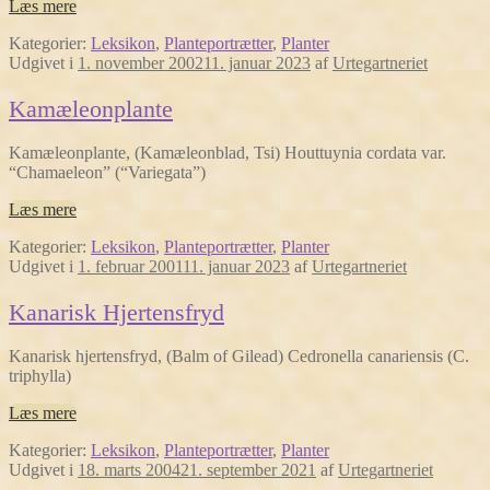
Læs mere
Kategorier:
Leksikon
,
Planteportrætter
,
Planter
Udgivet i
1. november 2002
11. januar 2023
af
Urtegartneriet
Kamæleonplante
Kamæleonplante, (Kamæleonblad, Tsi) Houttuynia cordata var.
“Chamaeleon” (“Variegata”)
Læs mere
Kategorier:
Leksikon
,
Planteportrætter
,
Planter
Udgivet i
1. februar 2001
11. januar 2023
af
Urtegartneriet
Kanarisk Hjertensfryd
Kanarisk hjertensfryd, (Balm of Gilead) Cedronella canariensis (C.
triphylla)
Læs mere
Kategorier:
Leksikon
,
Planteportrætter
,
Planter
Udgivet i
18. marts 2004
21. september 2021
af
Urtegartneriet