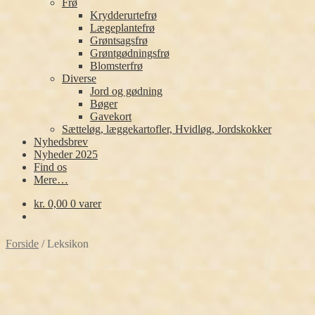
Frø
Krydderurtefrø
Lægeplantefrø
Grøntsagsfrø
Grøntgødningsfrø
Blomsterfrø
Diverse
Jord og gødning
Bøger
Gavekort
Sætteløg, læggekartofler, Hvidløg, Jordskokker
Nyhedsbrev
Nyheder 2025
Find os
Mere…
kr.
0,00
0 varer
Forside
/
Leksikon