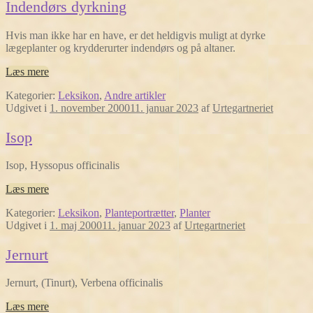
Indendørs dyrkning
Hvis man ikke har en have, er det heldigvis muligt at dyrke
lægeplanter og krydderurter indendørs og på altaner.
Læs mere
Kategorier:
Leksikon
,
Andre artikler
Udgivet i
1. november 2000
11. januar 2023
af
Urtegartneriet
Isop
Isop, Hyssopus officinalis
Læs mere
Kategorier:
Leksikon
,
Planteportrætter
,
Planter
Udgivet i
1. maj 2000
11. januar 2023
af
Urtegartneriet
Jernurt
Jernurt, (Tinurt), Verbena officinalis
Læs mere