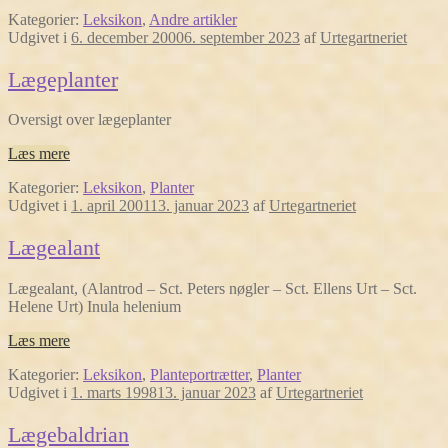
Kategorier:
Leksikon
,
Andre artikler
Udgivet i
6. december 2000
6. september 2023
af
Urtegartneriet
Lægeplanter
Oversigt over lægeplanter
Læs mere
Kategorier:
Leksikon
,
Planter
Udgivet i
1. april 2001
13. januar 2023
af
Urtegartneriet
Lægealant
Lægealant, (Alantrod – Sct. Peters nøgler – Sct. Ellens Urt – Sct.
Helene Urt) Inula helenium
Læs mere
Kategorier:
Leksikon
,
Planteportrætter
,
Planter
Udgivet i
1. marts 1998
13. januar 2023
af
Urtegartneriet
Lægebaldrian