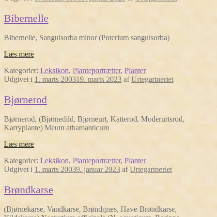
Bibernelle
Bibernelle, Sanguisorba minor (Poterium sanguisorba)
Læs mere
Kategorier:
Leksikon
,
Planteportrætter
,
Planter
Udgivet i
1. marts 2003
19. marts 2023
af
Urtegartneriet
Bjørnerod
Bjørnerod, (Bjørnedild, Bjørneurt, Katterod, Moderurtsrod,
Karryplante) Meum athamanticum
Læs mere
Kategorier:
Leksikon
,
Planteportrætter
,
Planter
Udgivet i
1. marts 2003
9. januar 2023
af
Urtegartneriet
Brøndkarse
(Bjørnekarse, Vandkarse, Brøndgræs, Have-Brøndkarse,