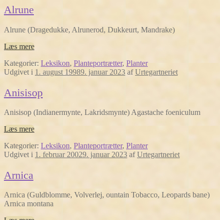
Alrune
Alrune (Dragedukke, Alrunerod, Dukkeurt, Mandrake)
Læs mere
Kategorier:
Leksikon
,
Planteportrætter
,
Planter
Udgivet i
1. august 1998
9. januar 2023
af
Urtegartneriet
Anisisop
Anisisop (Indianermynte, Lakridsmynte) Agastache foeniculum
Læs mere
Kategorier:
Leksikon
,
Planteportrætter
,
Planter
Udgivet i
1. februar 2002
9. januar 2023
af
Urtegartneriet
Arnica
Arnica (Guldblomme, Volverlej, ountain Tobacco, Leopards bane)
Arnica montana