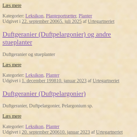
Læs mere
Kategorier:
Leksikon
,
Planteportrætter
,
Planter
Udgivet i
22. september 2006
5. juli 2025
af
Urtegartneriet
Duftgeranier (Duftpelargonier) og andre
stueplanter
Duftgeranier og stueplanter
Læs mere
Kategorier:
Leksikon
,
Planter
Udgivet i
1. december 1998
10. januar 2023
af
Urtegartneriet
Duftgeranier (Duftpelargonier)
Duftgeranier, Duftpelargonier, Pelargonium sp.
Læs mere
Kategorier:
Leksikon
,
Planter
Udgivet i
20. september 2006
10. januar 2023
af
Urtegartneriet