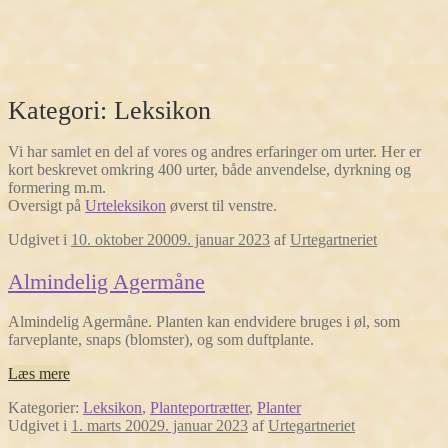
Kategori:
Leksikon
Vi har samlet en del af vores og andres erfaringer om urter. Her er
kort beskrevet omkring 400 urter, både anvendelse, dyrkning og
formering m.m.
Oversigt på
Urteleksikon
øverst til venstre.
Udgivet i
10. oktober 2000
9. januar 2023
af
Urtegartneriet
Almindelig Agermåne
Almindelig Agermåne. Planten kan endvidere bruges i øl, som
farveplante, snaps (blomster), og som duftplante.
Læs mere
Kategorier:
Leksikon
,
Planteportrætter
,
Planter
Udgivet i
1. marts 2002
9. januar 2023
af
Urtegartneriet