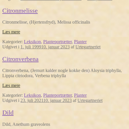
Citronmelisse
Citronmelisse, (Hjertensfryd), Melissa officinalis
Læs mere
Kategorier:
Leksikon
,
Planteportrætter
,
Planter
Udgivet i
1. juli 1999
10. januar 2023
af
Urtegartneriet
Citronverbena
Citronverbena, (Jernurt kalder nogle kokke den) Aloysia triphylla,
Lippia citriodora, Verbena triphylla
Læs mere
Kategorier:
Leksikon
,
Planteportrætter
,
Planter
Udgivet i
23. juli 2021
10. januar 2023
af
Urtegartneriet
Dild
Dild, Anethum graveolens