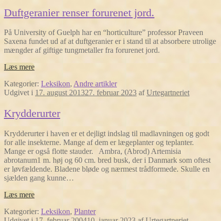
Duftgeranier renser forurenet jord.
På University of Guelph har en “horticulture” professor Praveen
Saxena fundet ud af at duftgeranier er i stand til at absorbere utrolige
mængder af giftige tungmetaller fra forurenet jord.
Læs mere
Kategorier:
Leksikon
,
Andre artikler
Udgivet i
17. august 2013
27. februar 2023
af
Urtegartneriet
Krydderurter
Krydderurter i haven er et dejligt indslag til madlavningen og godt
for alle insekterne. Mange af dem er lægeplanter og teplanter.
Mange er også flotte stauder. Ambra, (Abrod) Artemisia
abrotanum1 m. høj og 60 cm. bred busk, der i Danmark som oftest
er løvfældende. Bladene bløde og nærmest trådformede. Skulle en
sjælden gang kunne…
Læs mere
Kategorier:
Leksikon
,
Planter
Udgivet i
17. februar 2004
10. januar 2023
af
Urtegartneriet