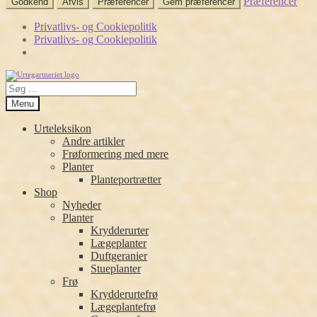
Præferencer
Godkend
Afvis
Præferencer
Gem præferencer
Privatlivs- og Cookiepolitik
Privatlivs- og Cookiepolitik
Spring
Spring
Søg
til
til
efter:
navigation
indhold
Menu
Urteleksikon
Andre artikler
Frøformering med mere
Planter
Planteportrætter
Shop
Nyheder
Planter
Krydderurter
Lægeplanter
Duftgeranier
Stueplanter
Frø
Krydderurtefrø
Lægeplantefrø