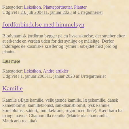
Kategorier:
Leksikon
,
Planteportrætter
,
Planter
Udgivet i
23. juli 2004
11. januar 2023
af
Urtegartneriet
Jordforbindelse med himmelsyn
Biodynamisk jordbrug bygger på en livsanskuelse, der stræber efter
at erkende en verden uden for det synlige og målelige. Derfor
inddrages de kosmiske kræfter og rytmer i arbejdet med jord og
planter.
Læs mere
Kategorier:
Leksikon
,
Andre artikler
Udgivet i
1. januar 2003
11. januar 2023
af
Urtegartneriet
Kamille
Kamille (Ægte kamille, vellugtende kamille, lægekamille, dansk
kamelblomst, kamilleblomst, sankthansblomst, tysk kamille,
korelblomst, sødurt,, munkekrone, rugurt med flere). Kært barn har
mange navne. Chamomilla recutita (Matricaria chamomilla,
Matricaria recutita)