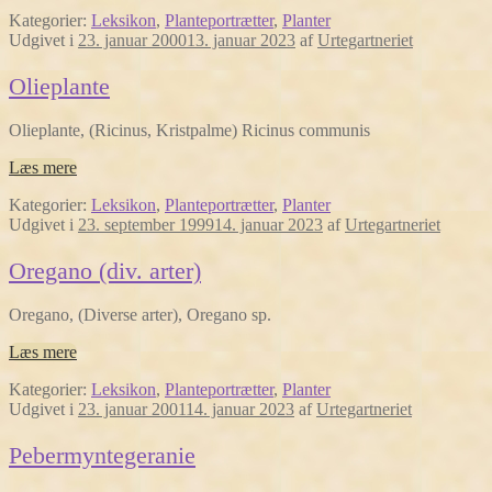
Kategorier:
Leksikon
,
Planteportrætter
,
Planter
Udgivet i
23. januar 2000
13. januar 2023
af
Urtegartneriet
Olieplante
Olieplante, (Ricinus, Kristpalme) Ricinus communis
Læs mere
Kategorier:
Leksikon
,
Planteportrætter
,
Planter
Udgivet i
23. september 1999
14. januar 2023
af
Urtegartneriet
Oregano (div. arter)
Oregano, (Diverse arter), Oregano sp.
Læs mere
Kategorier:
Leksikon
,
Planteportrætter
,
Planter
Udgivet i
23. januar 2001
14. januar 2023
af
Urtegartneriet
Pebermyntegeranie