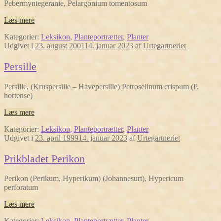
Pebermyntegeranie, Pelargonium tomentosum
Læs mere
Kategorier:
Leksikon
,
Planteportrætter
,
Planter
Udgivet i
23. august 2001
14. januar 2023
af
Urtegartneriet
Persille
Persille, (Kruspersille – Havepersille) Petroselinum crispum (P.
hortense)
Læs mere
Kategorier:
Leksikon
,
Planteportrætter
,
Planter
Udgivet i
23. april 1999
14. januar 2023
af
Urtegartneriet
Prikbladet Perikon
Perikon (Perikum, Hyperikum) (Johannesurt), Hypericum
perforatum
Læs mere
Kategorier:
Leksikon
,
Planteportrætter
,
Planter