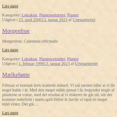
Læs mere
Kategorier:
Leksikon
,
Planteportrætter
,
Planter
Udgivet i
23. april 2000
13. januar 2023
af
Urtegartneriet
Morgenfrue
Morgenfrue, Calendula officinalis
Læs mere
Kategorier:
Leksikon
,
Planteportrætter
,
Planter
Udgivet i
1. februar 1999
13. januar 2023
af
Urtegartneriet
Mælkebøtte
Februar er normalt årets koldeste måned. Vi må næsten håbe at vi får
noget kulde i år. Med den meget milde januar i år, begynder nogle af
planterne at vokse, med det resultat at vi risikerer de går ud, når der
kommer nattefrost i marts-april.Sidste år havde vi også en meget
mild vinter. Det gik…
Læs mere