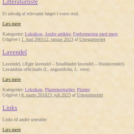
Litteraturliste
Et udvalg af relevante bøger i vores reol.
Læs mere
Kategorier:
Leksikon
,
Andre artikler
,
Frøformering med mere
Udgivet i
1. juni 2001
12. januar 2023
af
Urtegartneriet
Lavendel
Lavendel, (Ægte lavendel – Smalbladet lavendel – Hunlavendel)
Lavandula officinalis (L. angustifolia, L. vera)
Læs mere
Kategorier:
Leksikon
,
Planteportrætter
,
Planter
Udgivet i
8. marts 2018
23. juli 2025
af
Urtegartneriet
Links
Links til andre urtesider
Læs mere