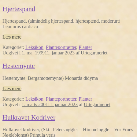
Hjertespand
Hjertespand, (almindelig hjertespand, hjertespænd, moderurt)
Leonurus cardiaca
Læs mere
Kategorier:
Leksikon
,
Planteportrætter
,
Planter
Udgivet i
1. maj 1999
11. januar 2023
af
Urtegartneriet
Hestemynte
Hestemynte, Bergamottemynte) Monarda didyma
Læs mere
Kategorier:
Leksikon
,
Planteportrætter
,
Planter
Udgivet i
1. marts 2001
11. januar 2023
af
Urtegartneriet
Hulkravet Kodriver
Hulkravet kodriver, (Skt.. Peters nøgler – Himmelnøgle – Vor Frues
Nøgleblomst) Primula veris