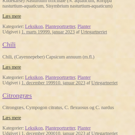
Kildekarse) Nasturtium officinale (N. aquaticum, Rorippa
nasturtium-aquaticum, Sisymbrium nasturtium-aquaticum)
Læs mere
Kategorier:
Leksikon
,
Planteportrætter
,
Planter
Udgivet i
1. marts 1999
9. januar 2023
af
Urtegartneriet
Chili
Chili, (Cayennepeber) Capsicum annuum (m.fl.)
Læs mere
Kategorier:
Leksikon
,
Planteportrætter
,
Planter
Udgivet i
1. december 1999
10. januar 2023
af
Urtegartneriet
Citrongræs
Citrongræs, Cympogon citratus, C. flexuosus og C. nardus
Læs mere
Kategorier:
Leksikon
,
Planteportrætter
,
Planter
Udgivet i
1. december 2000
10. januar 2023
af
Urtegartneriet