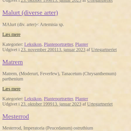
Udgivet i
23. oktober 1998
13. januar 2023
af
Urtegartneriet
Malurt (diverse arter)
MAlurt (div. arter)< Artemisia sp.
Læs mere
Kategorier:
Leksikon
,
Planteportrætter
,
Planter
Udgivet i
23. november 2001
13. januar 2023
af
Urtegartneriet
Matrem
Matrem, (Moderurt, Feverfew), Tanacetum (Chrysanthemum)
parthenium
Læs mere
Kategorier:
Leksikon
,
Planteportrætter
,
Planter
Udgivet i
23. oktober 1999
13. januar 2023
af
Urtegartneriet
Mesterrod
Mesterrod, Imperatoria (Peucedanum) ostruthium