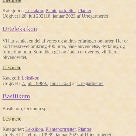
Læs mere
Kategorier:
Leksikon
,
Planteportrætter
,
Planter
Udgivet i
28. juli 2021
18. januar 2023
af
Urtegartneriet
Urteleksikon
Vi har samlet en del af vores og andres erfaringer om urter. Her er
kort beskrevet omkring 400 urter, både anvendelse, dyrkning og
formering m.m. Som tiden går og ånden er over os, vil filerne
bliveudvidet.
Læs mere
Kategori:
Leksikon
Udgivet i
7. juli 1998
9. januar 2023
af
Urtegartneriet
Basilikum
Basilikum, Ocimum sp.
Læs mere
Kategorier:
Leksikon
,
Planteportrætter
,
Planter
Udgivet i
1. februar 1998
9. januar 2023
af
Urtegartneriet