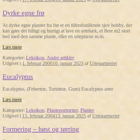
Dyrke egne frø
At dyrke egne planter fra frø er en tilfredsstillende sjov hobby, der
kan gøre det billigt og hurtigt at lave en urtehæk, et flere m2 stort
bed med den samme plante, eller en urteplæne m.m.
Læs mere
Kategorier:
Leksikon
,
Andre artikler
Udgivet i
1. februar 2000
10. januar 2023
af
Urtegartneriet
Eucalyptus
Eucalyptus, (Febertræ, Turisttræ, Gum) Eucalyptus arter
Læs mere
Kategorier:
Leksikon
,
Planteportrætter
,
Planter
Udgivet i
15. februar 2004
13. januar 2025
af
Urtegartneriet
Formering – høst og tørring