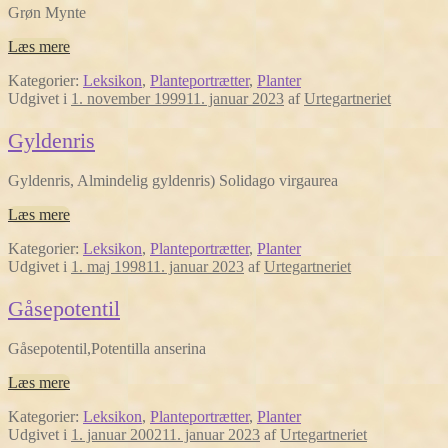
Grøn Mynte
Læs mere
Kategorier:
Leksikon
,
Planteportrætter
,
Planter
Udgivet i
1. november 1999
11. januar 2023
af
Urtegartneriet
Gyldenris
Gyldenris, Almindelig gyldenris) Solidago virgaurea
Læs mere
Kategorier:
Leksikon
,
Planteportrætter
,
Planter
Udgivet i
1. maj 1998
11. januar 2023
af
Urtegartneriet
Gåsepotentil
Gåsepotentil,Potentilla anserina
Læs mere
Kategorier:
Leksikon
,
Planteportrætter
,
Planter
Udgivet i
1. januar 2002
11. januar 2023
af
Urtegartneriet