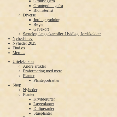
Grøntsagsfrø
Grøntgødningsfrø
Blomsterfrø
Diverse
Jord og gødning
Bøger
Gavekort
Sætteløg, læggekartofler, Hvidløg, Jordskokker
Nyhedsbrev
Nyheder 2025
Find os
Mere…
Urteleksikon
Andre artikler
Frøformering med mere
Planter
Planteportrætter
Shop
Nyheder
Planter
Krydderurter
Lægeplanter
Duftgeranier
Stueplanter