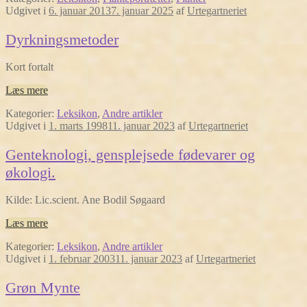
Udgivet i
6. januar 2013
7. januar 2025
af
Urtegartneriet
Dyrkningsmetoder
Kort fortalt
Læs mere
Kategorier:
Leksikon
,
Andre artikler
Udgivet i
1. marts 1998
11. januar 2023
af
Urtegartneriet
Genteknologi, gensplejsede fødevarer og
økologi.
Kilde: Lic.scient. Ane Bodil Søgaard
Læs mere
Kategorier:
Leksikon
,
Andre artikler
Udgivet i
1. februar 2003
11. januar 2023
af
Urtegartneriet
Grøn Mynte