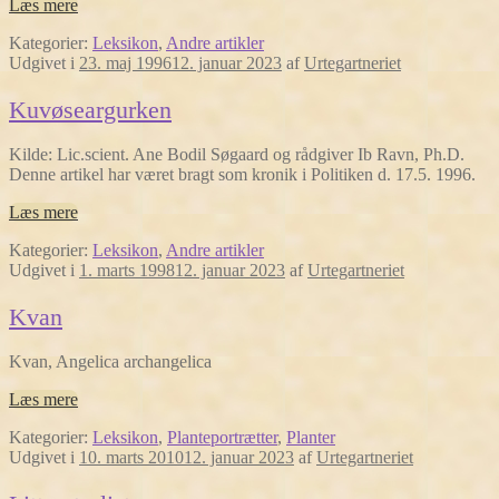
Læs mere
Kategorier:
Leksikon
,
Andre artikler
Udgivet i
23. maj 1996
12. januar 2023
af
Urtegartneriet
Kuvøseargurken
Kilde: Lic.scient. Ane Bodil Søgaard og rådgiver Ib Ravn, Ph.D.
Denne artikel har været bragt som kronik i Politiken d. 17.5. 1996.
Læs mere
Kategorier:
Leksikon
,
Andre artikler
Udgivet i
1. marts 1998
12. januar 2023
af
Urtegartneriet
Kvan
Kvan, Angelica archangelica
Læs mere
Kategorier:
Leksikon
,
Planteportrætter
,
Planter
Udgivet i
10. marts 2010
12. januar 2023
af
Urtegartneriet